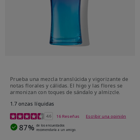
Prueba una mezcla translúcida y vigorizante de
notas florales y cálidas. El higo y las flores se
armonizan con toques de sándalo y almizcle.
1.7 onzas líquidas
Calificación de clientes de 4,5 de 5
4.6
16 Reseñas
Escribir una opinión
87%
de los encuestados
recomendaría a un amigo.