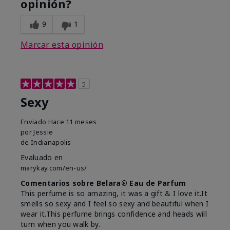
opinión?
9
1
Marcar esta opinión
5
Sexy
Enviado
Hace 11 meses
por
Jessie
de
Indianapolis
Evaluado en
marykay.com/en-us/
Comentarios sobre Belara® Eau de Parfum
This perfume is so amazing, it was a gift & I love it.It
smells so sexy and I feel so sexy and beautiful when I
wear it.This perfume brings confidence and heads will
turn when you walk by.