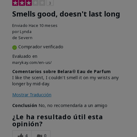
3
Smells good, doesn't last long
Enviado
Hace 10 meses
por
Lynda
de
Severn
Comprador verificado
Evaluado en
marykay.com/en-us/
Comentarios sobre Belara® Eau de Parfum
I like the scent, I couldn't smell it on my wrists any
longer by mid-day.
Mostrar Traducción
Conclusión
No, no recomendaría a un amigo
¿Le ha resultado útil esta
opinión?
4
0