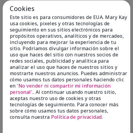
Cookies
Conclusión
Sí, recomendaría a un amigo
Este sitio es para consumidores de EUA. Mary Kay
¿Le ha resultado útil esta
usa cookies, pixeles y otras tecnologías de
opinión?
seguimiento en sus sitios electrónicos para
propósitos operativos, analíticos y de mercadeo,
4
0
incluyendo para mejorar la experiencia de tu
sitio. Podríamos divulgar información sobre el
Marcar esta opinión
uso que haces del sitio con nuestros socios de
redes sociales, publicidad y analítica para
analizar el uso que haces de nuestros sitios y
5
mostrarte nuestros anuncios. Puedes administrar
cómo usamos tus datos personales haciendo clic
Kristen
en
'No vender ni compartir mi información
personal'.
. Al continuar usando nuestro sitio,
Enviado
Hace 10 meses
aceptas nuestro uso de cookies y otras
por
Jennifer
tecnologías de seguimiento. Para conocer más
de
MECHANCSBRG
sobre cómo usamos tus datos personales,
Comprador verificado
consulta nuestra
Política de privacidad
.
Evaluado en
marykay.com/en-us/