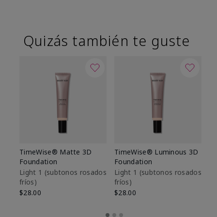
Quizás también te guste
TimeWise® Matte 3D
TimeWise® Luminous 3D
Sk
Foundation
Foundation
De
es
Light 1​ (subtonos rosados
Light 1​ (subtonos rosados
fríos)
fríos)
$9
$28.00
$28.00