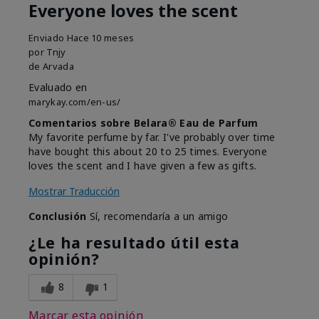
Everyone loves the scent
Enviado
Hace 10 meses
por
Tnjy
de
Arvada
Evaluado en
marykay.com/en-us/
Comentarios sobre Belara® Eau de Parfum
My favorite perfume by far. I've probably over time
have bought this about 20 to 25 times. Everyone
loves the scent and I have given a few as gifts.
Mostrar Traducción
Conclusión
Sí, recomendaría a un amigo
¿Le ha resultado útil esta
opinión?
8
1
Marcar esta opinión