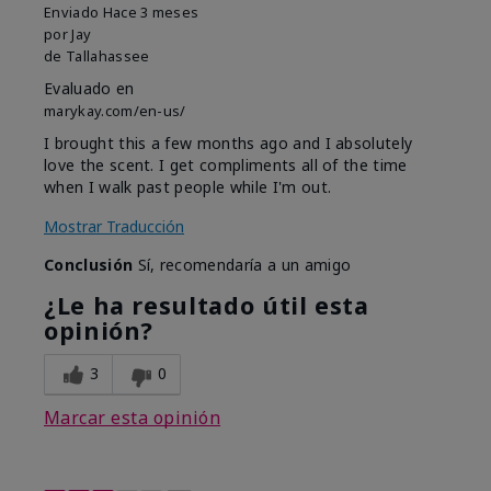
Enviado
Hace 3 meses
por
Jay
de
Tallahassee
Evaluado en
marykay.com/en-us/
I brought this a few months ago and I absolutely
love the scent. I get compliments all of the time
when I walk past people while I'm out.
Mostrar Traducción
Conclusión
Sí, recomendaría a un amigo
¿Le ha resultado útil esta
opinión?
3
0
Marcar esta opinión