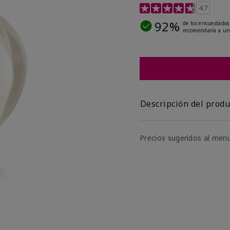
Calificación de clientes 
4.7
92%
de los encuestados
recomendaría a un
Descripción del produ
Precios sugeridos al men