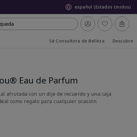
español (Estados Unidos)
queda
Sé Consultora de Belleza
Descubre
Collapsed
Expanded
You® Eau de Parfum
al afrutada con un dije de recuerdo y una caja
deal como regalo para cualquier ocasión.