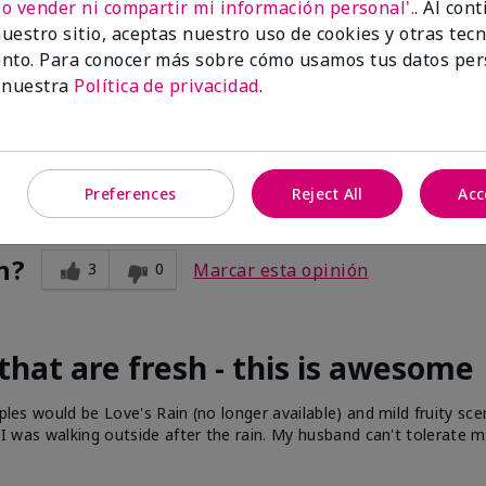
No vender ni compartir mi información personal'.
. Al con
uestro sitio, aceptas nuestro uso de cookies y otras tec
nto. Para conocer más sobre cómo usamos tus datos per
 nuestra
Política de privacidad
.
. My daughter gave me this perfume for Mother's Day and I absolu
 You scent?
Preferences
Reject All
Acc
n?
3
0
Marcar esta opinión
 that are fresh - this is awesome
ples would be Love's Rain (no longer available) and mild fruity sce
if I was walking outside after the rain. My husband can't tolerate