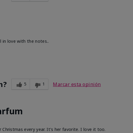
 in love with the notes..
n?
5
1
Marcar esta opinión
Parfum
hristmas every year. It's her favorite. I love it too.