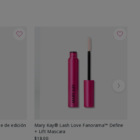
Next
e de edición
Mary Kay® Lash Love Fanorama™ Define
Ma
+ Lift Mascara
Ki
$18.00
$2