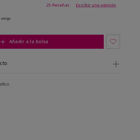
de 3,8 de 5
25 Reseñas
Escribir una opinión
 amigo.
Añadir a la bolsa
cto
udeo.