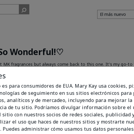
 So Wonderful!♡
nt MK fragrances but always come back to this one. It's my go-to 
 "You snell so good!" never stop. It's light, clean & fresh fragranc
es
his too! ❤️
io es para consumidores de EUA. Mary Kay usa cookies, pi
cnologías de seguimiento en sus sitios electrónicos para
os, analíticos y de mercadeo, incluyendo para mejorar la
cia de tu sitio. Podríamos divulgar información sobre el
 sitio con nuestros socios de redes sociales, publicidad y
n?
0
0
Marcar esta opinión
lizar el uso que haces de nuestros sitios y mostrarte nu
. Puedes administrar cómo usamos tus datos personales