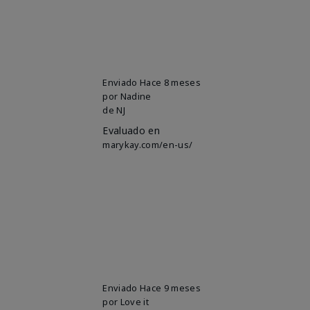
Enviado
Hace 8 meses
por
Nadine
de
NJ
Evaluado en
marykay.com/en-us/
Enviado
Hace 9 meses
por
Love it