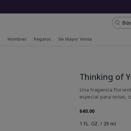
Bús
s
Hombres
Regalos
De Mayor Venta
Collapsed
Expanded
Thinking of 
Una fragancia florient
especial para notas, i
$40.00
1 FL. OZ. / 29 ml