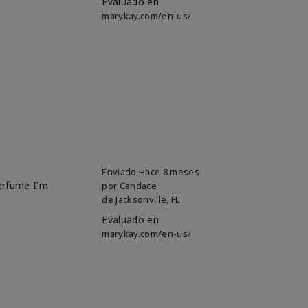
Evaluado en
marykay.com/en-us/
Enviado
Hace 8 meses
perfume I'm
por
Candace
de
Jacksonville, FL
Evaluado en
marykay.com/en-us/