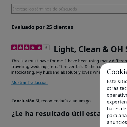
Evaluado por 25 clientes
Light, Clean & OH
5
This is a must have for me. I have been using many differe
traveling, weddings, etc. It never fails & the compliments of
Cooki
intoxicating. My husband absolutely loves whenever I wear t
Este sit
Mostrar Traducción
otras te
operativ
Conclusión
Sí, recomendaría a un amigo
experien
haces del
¿Le ha resultado útil esta opinió
para ana
anuncios