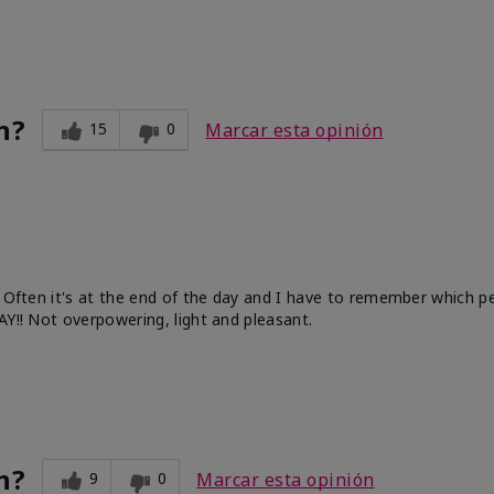
n?
15
0
Marcar esta opinión
. Often it's at the end of the day and I have to remember which 
AY!! Not overpowering, light and pleasant.
n?
9
0
Marcar esta opinión