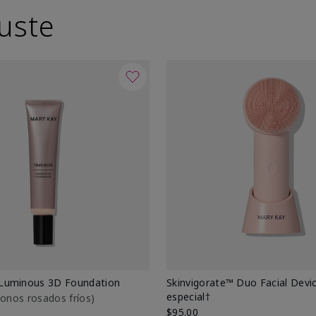
uste
Luminous 3D Foundation
Skinvigorate™ Duo Facial Devic
especial†
btonos rosados fríos)
$95.00