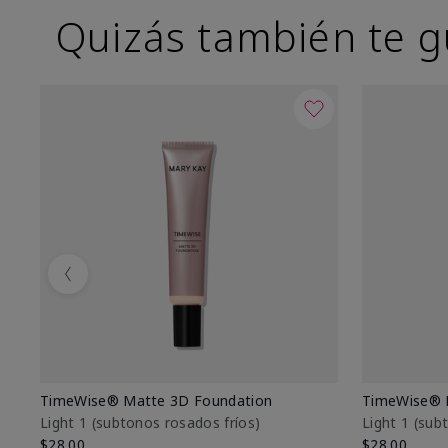
Quizás también te g
Previous
TimeWise® Matte 3D Foundation
TimeWise® 
Light 1​ (subtonos rosados fríos)
Light 1​ (su
$28.00
$28.00