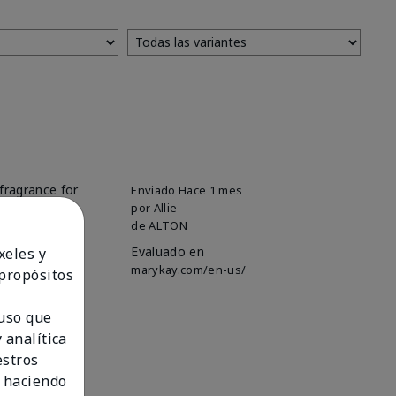
fragrance for
Enviado
Hace 1 mes
e are
por
Allie
de
ALTON
Evaluado en
xeles y
marykay.com/en-us/
 propósitos
 uso que
 analítica
estros
 haciendo