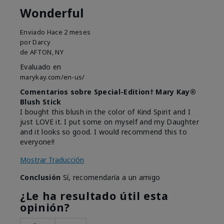
Wonderful
Enviado
Hace 2 meses
por
Darcy
de
AFTON, NY
Evaluado en
marykay.com/en-us/
Comentarios sobre Special-Edition† Mary Kay®
Blush Stick
I bought this blush in the color of Kind Spirit and I
just LOVE it. I put some on myself and my Daughter
and it looks so good. I would recommend this to
everyone!!
Mostrar Traducción
Conclusión
Sí, recomendaría a un amigo
¿Le ha resultado útil esta
opinión?