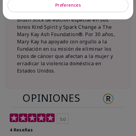
al 15 de noviembre de 2026, Mary Kay Inc.
Preferences
donará $1 de cada venta del Mary Kay®
Blush Stick de edición especial en sus
tonos Kind Spirit y Spark Change a The
Mary Kay Ash Foundation®. Por 30 años,
Mary Kay ha apoyado con orgullo a la
Fundación en su misión de eliminar los
tipos de cáncer que afectan a la mujer y
erradicar la violencia doméstica en
Estados Unidos.
OPINIONES
5.0
4 Reseñas