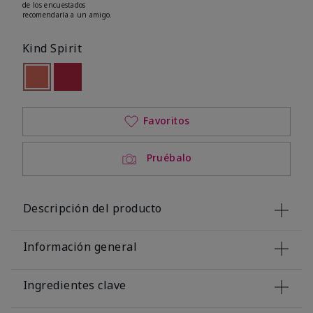
de los encuestados
recomendaría a un amigo.
Kind Spirit
seleccionado
Out of stock
Out of stock
Favoritos
Pruébalo
Descripción del producto
Información general
Ingredientes clave