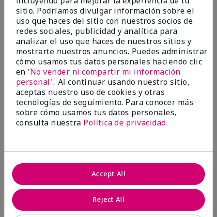
incluyendo para mejorar la experiencia de tu
investigación contra el cáncer, erradicar
sitio. Podríamos divulgar información sobre el
la violencia doméstica, promover el
uso que haces del sitio con nuestros socios de
empoderamiento económico y
redes sociales, publicidad y analítica para
transformar comunidades.
analizar el uso que haces de nuestros sitios y
mostrarte nuestros anuncios. Puedes administrar
cómo usamos tus datos personales haciendo clic
en
'No vender ni compartir mi información
personal'.
. Al continuar usando nuestro sitio,
aceptas nuestro uso de cookies y otras
tecnologías de seguimiento. Para conocer más
sobre cómo usamos tus datos personales,
consulta nuestra
Política de privacidad
.
Juntas hacemos la diferencia.
Accept All
Únete al programa global El rosa cambia
vidas® de Mary Kay y ayuda a cambiar la
Reject All
vida de mujeres y sus familias en todo el
mundo. En Estados Unidos, del 26 de abril