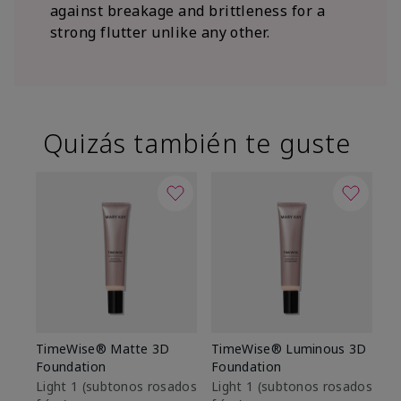
against breakage and brittleness for a
strong flutter unlike any other.
Quizás también te guste
TimeWise® Matte 3D
TimeWise® Luminous 3D
Sk
Foundation
Foundation
De
es
Light 1​ (subtonos rosados
Light 1​ (subtonos rosados