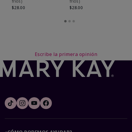
fríos)
fríos)
$9
$28.00
$28.00
Escribe la primera opinión