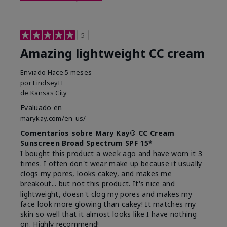
5
Amazing lightweight CC cream
Enviado
Hace 5 meses
por
LindseyH
de
Kansas City
Evaluado en
marykay.com/en-us/
Comentarios sobre Mary Kay® CC Cream
Sunscreen Broad Spectrum SPF 15*
I bought this product a week ago and have worn it 3
times. I often don't wear make up because it usually
clogs my pores, looks cakey, and makes me
breakout... but not this product. It's nice and
lightweight, doesn't clog my pores and makes my
face look more glowing than cakey! It matches my
skin so well that it almost looks like I have nothing
on. Highly recommend!