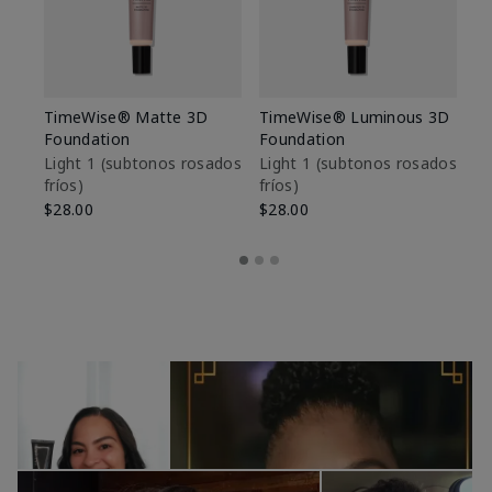
TimeWise® Matte 3D
TimeWise® Luminous 3D
Sk
Foundation
Foundation
De
es
Light 1​ (subtonos rosados
Light 1​ (subtonos rosados
fríos)
fríos)
$9
$28.00
$28.00