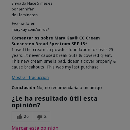
Enviado
Hace 5 meses
por
Jennifer
de
Flemington
Evaluado en
marykay.com/en-us/
Comentarios sobre Mary Kay® CC Cream
Sunscreen Broad Spectrum SPF 15*
I used the cream to powder foundation for over 25
years. It never caused break outs & covered great.
This new cream smells bad, doesn't cover properly &
cause breakouts. This was my last purchase.
Mostrar Traducción
Conclusión
No, no recomendaría a un amigo
¿Le ha resultado útil esta
opinión?
26
2
Marcar esta opinión