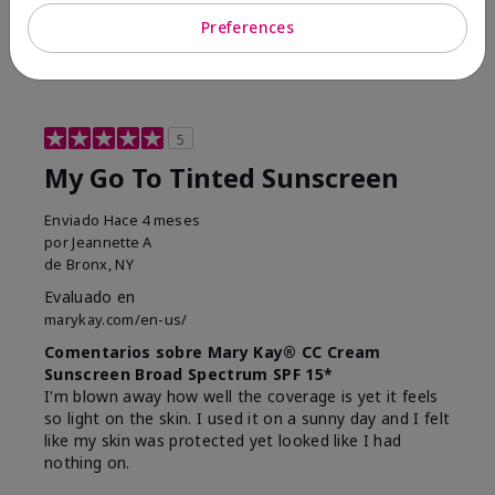
23
0
Preferences
Marcar esta opinión
5
My Go To Tinted Sunscreen
Enviado
Hace 4 meses
por
Jeannette A
de
Bronx, NY
Evaluado en
marykay.com/en-us/
Comentarios sobre Mary Kay® CC Cream
Sunscreen Broad Spectrum SPF 15*
I'm blown away how well the coverage is yet it feels
so light on the skin. I used it on a sunny day and I felt
like my skin was protected yet looked like I had
nothing on.