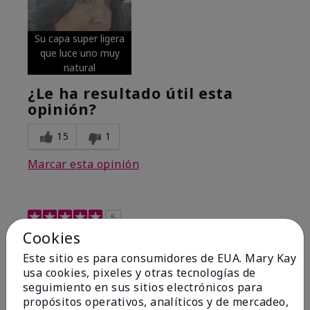
Su capa super ligera
que luce uno muy
natural
¿Le ha resultado útil esta
opinión?
15
1
Marcar esta opinión
5
Cookies
Excellent
Este sitio es para consumidores de EUA. Mary Kay
Enviado
Hace 4 meses
usa cookies, pixeles y otras tecnologías de
por
Coverly
seguimiento en sus sitios electrónicos para
de
Columbia Missouri
propósitos operativos, analíticos y de mercadeo,