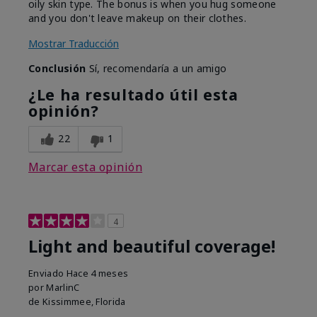
oily skin type. The bonus is when you hug someone
and you don't leave makeup on their clothes.
Mostrar Traducción
Conclusión
Sí, recomendaría a un amigo
¿Le ha resultado útil esta
opinión?
22
1
Marcar esta opinión
4
Light and beautiful coverage!
Enviado
Hace 4 meses
por
MarlinC
de
Kissimmee, Florida