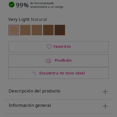
99%
de los encuestados
recomendaría a un amigo.
Very Light
Natural
seleccionado
Out of stock
Out of stock
Out of stock
Out of stock
Out of stock
Favoritos
Pruébalo
Encuentra mi tono ideal
Descripción del producto
Información general