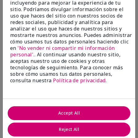
incluyendo para mejorar la experiencia de tu
Evaluado en
sitio. Podríamos divulgar información sobre el
marykay.com/en-us/
uso que haces del sitio con nuestros socios de
Comentarios sobre Mary Kay® CC Cream
redes sociales, publicidad y analítica para
Sunscreen Broad Spectrum SPF 15*
analizar el uso que haces de nuestros sitios y
I have been wearing the cc cream for 8 years now. I
mostrarte nuestros anuncios. Puedes administrar
absolutely love it. Its not cakey it's not heavy and it
cómo usamos tus datos personales haciendo clic
blends effortlessly. I get compliments all the time.
en
'No vender ni compartir mi información
10/10 I definitely recommend.
personal'.
. Al continuar usando nuestro sitio,
Mostrar Traducción
aceptas nuestro uso de cookies y otras
tecnologías de seguimiento. Para conocer más
sobre cómo usamos tus datos personales,
consulta nuestra
Política de privacidad
.
Walking in victory
Conclusión
Sí, recomendaría a un amigo
Accept All
¿Le ha resultado útil esta
opinión?
Reject All