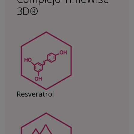
3D®
Resveratrol