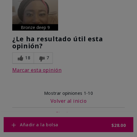
Bronze deep 9
¿Le ha resultado útil esta
opinión?
18
7
Marcar esta opinión
Mostrar opiniones
1-10
Volver al inicio
Siguiente
»
Añadir a la bolsa
$28.00