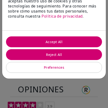
aceptas nuestro uso de cookies y otras
Antes & después
tecnologías de seguimiento. Para conocer más
sobre cómo usamos tus datos personales,
consulta nuestra
Política de privacidad
.
Antes
Después
Antes
Después
Accept All
Reject All
Preferences
OPINIONES
3.9