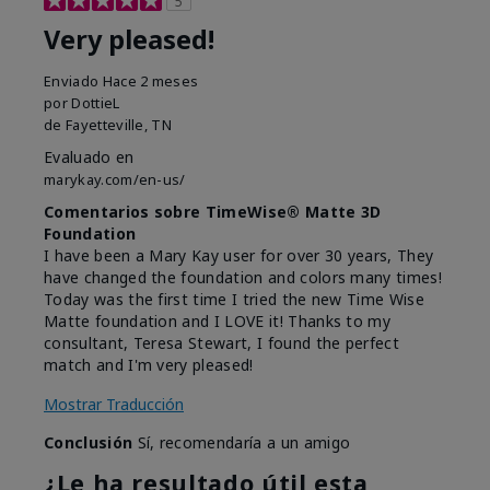
5
Very pleased!
Enviado
Hace 2 meses
por
DottieL
de
Fayetteville, TN
Evaluado en
marykay.com/en-us/
Comentarios sobre TimeWise® Matte 3D
Foundation
I have been a Mary Kay user for over 30 years, They
have changed the foundation and colors many times!
Today was the first time I tried the new Time Wise
Matte foundation and I LOVE it! Thanks to my
consultant, Teresa Stewart, I found the perfect
match and I'm very pleased!
Mostrar Traducción
Conclusión
Sí, recomendaría a un amigo
¿Le ha resultado útil esta