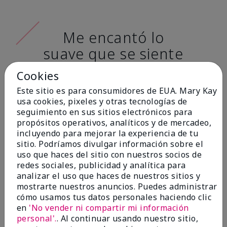
Me encantó lo
suave que se siente
al aplicarla. Tiene
Cookies
un acabado mate
Este sitio es para consumidores de EUA. Mary Kay
muy bonito y no se
usa cookies, pixeles y otras tecnologías de
seguimiento en sus sitios electrónicos para
siente pastosa en la
propósitos operativos, analíticos y de mercadeo,
piel. (tono de piel:
incluyendo para mejorar la experiencia de tu
sitio. Podríamos divulgar información sobre el
claro)
uso que haces del sitio con nuestros socios de
redes sociales, publicidad y analítica para
Ailime A., Tampa, Fla.
analizar el uso que haces de nuestros sitios y
mostrarte nuestros anuncios. Puedes administrar
cómo usamos tus datos personales haciendo clic
en
'No vender ni compartir mi información
personal'.
. Al continuar usando nuestro sitio,