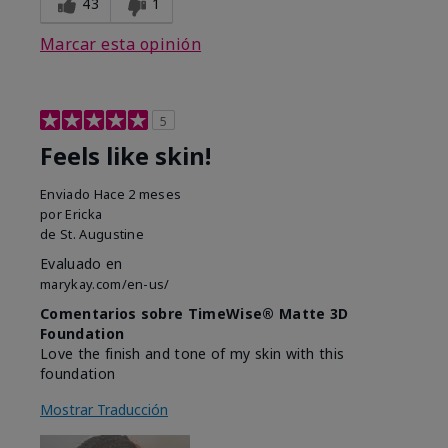
43
1
Marcar esta opinión
5
Feels like skin!
Enviado
Hace 2 meses
por
Ericka
de
St. Augustine
Evaluado en
marykay.com/en-us/
Comentarios sobre TimeWise® Matte 3D
Foundation
Love the finish and tone of my skin with this
foundation
Mostrar Traducción