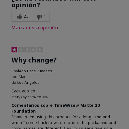
opinión?
23
1
Marcar esta opinión
1
Why change?
Enviado
Hace 2 meses
por
Mara
de
Los Angeles
Evaluado en
marykay.com/en-us/
Comentarios sobre TimeWise® Matte 3D
Foundation
I have been using this product for a long time and
when I come back now to reorder, the packaging and
color names are different. Can you please give us a