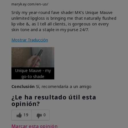
marykay.com/en-us/
Srsly my year-round fave shade! MK's Unique Mauve
unlimited lipgloss is bringing me that naturally flushed
lip vibe &, as I tell all clients, is gorgeous on every
skin tone and a staple in my purse 24/7.
Mostrar Traducción
Unique Mauve - my
go-to shade
Conclusión
Sí, recomendaría a un amigo
¿Le ha resultado útil esta
opinión?
19
0
Marcar esta opinión