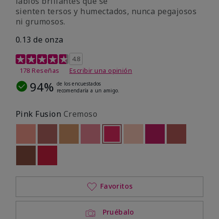
labios brillantes que se
sienten tersos y humectados, nunca pegajosos
ni grumosos.
0.13 de onza
Calificación de clientes de 4,8 de 5
4.8
178 Reseñas
Escribir una opinión
94%
de los encuestados
recomendaría a un amigo.
Pink Fusion
Cremoso
Out of stock
Out of stock
Out of stock
Out of stock
seleccionado
Out of stock
Out of stock
Out of stock
Out of stoc
Out of stock
Out of stock
Favoritos
Pruébalo