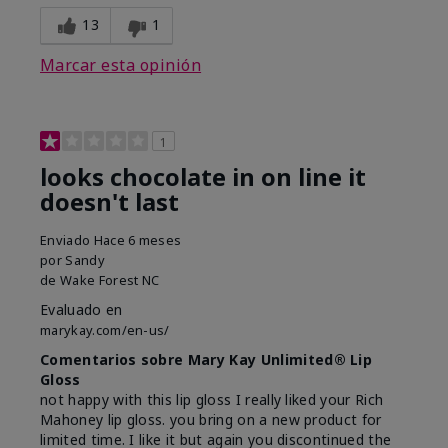
13
1
Marcar esta opinión
1
looks chocolate in on line it
doesn't last
Enviado
Hace 6 meses
por
Sandy
de
Wake Forest NC
Evaluado en
marykay.com/en-us/
Comentarios sobre Mary Kay Unlimited® Lip
Gloss
not happy with this lip gloss I really liked your Rich
Mahoney lip gloss. you bring on a new product for
limited time. I like it but again you discontinued the