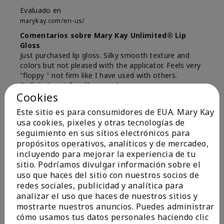
Evaluado en
marykay.com/en-us/
Comentarios sobre Mary Kay Unlimited® Lip
Gloss
Just purchased lip gloss. Silky smooth texture and
colors but not pleased with the applicator. Feels very
"floppy " not firm like I have used with others.
Definitely not firm like samples were.
Cookies
Mostrar Traducción
Este sitio es para consumidores de EUA. Mary Kay
Conclusión
Sí, recomendaría a un amigo
usa cookies, pixeles y otras tecnologías de
seguimiento en sus sitios electrónicos para
¿Le ha resultado útil esta
propósitos operativos, analíticos y de mercadeo,
opinión?
incluyendo para mejorar la experiencia de tu
sitio. Podríamos divulgar información sobre el
8
1
uso que haces del sitio con nuestros socios de
redes sociales, publicidad y analítica para
Marcar esta opinión
analizar el uso que haces de nuestros sitios y
mostrarte nuestros anuncios. Puedes administrar
cómo usamos tus datos personales haciendo clic