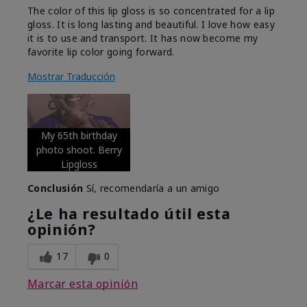
The color of this lip gloss is so concentrated for a lip
gloss. It is long lasting and beautiful. I love how easy
it is to use and transport. It has now become my
favorite lip color going forward.
Mostrar Traducción
My 65th birthday
photo shoot. Berry
Lipgloss
Conclusión
Sí, recomendaría a un amigo
¿Le ha resultado útil esta
opinión?
17
0
Marcar esta opinión