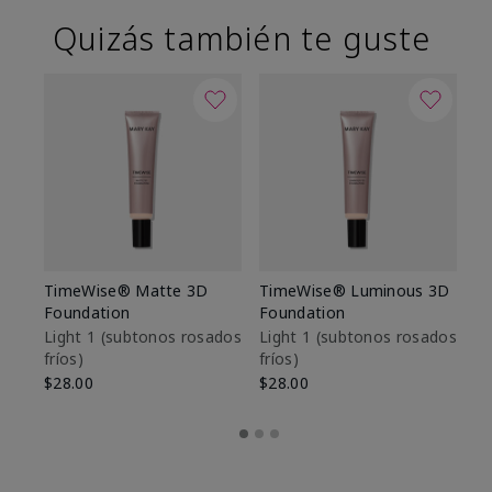
Quizás también te guste
TimeWise® Matte 3D
TimeWise® Luminous 3D
Sk
Foundation
Foundation
De
es
Light 1​ (subtonos rosados
Light 1​ (subtonos rosados
fríos)
fríos)
$9
$28.00
$28.00