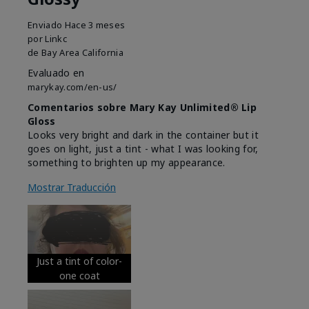
Enviado
Hace 3 meses
por
Linkc
de
Bay Area California
Evaluado en
marykay.com/en-us/
Comentarios sobre Mary Kay Unlimited® Lip
Gloss
Looks very bright and dark in the container but it
goes on light, just a tint - what I was looking for,
something to brighten up my appearance.
Mostrar Traducción
Just a tint of color-
one coat