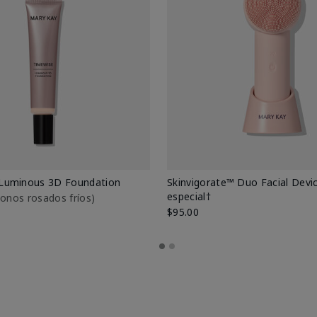
Luminous 3D Foundation
Skinvigorate™ Duo Facial Devic
especial†
btonos rosados fríos)
$95.00