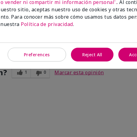
No vender ni compartir mi información personal'.
. Al con
he little blush brush??
uestro sitio, aceptas nuestro uso de cookies y otras tec
nto. Para conocer más sobre cómo usamos tus datos per
 in the compact with 1 blush and a 4 eye shadows and could put 2
 nuestra
Política de privacidad
.
ng!!!
Preferences
Reject All
Acc
n?
1
0
Marcar esta opinión