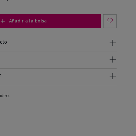
Añadir a la bolsa
cto
n
udeo.