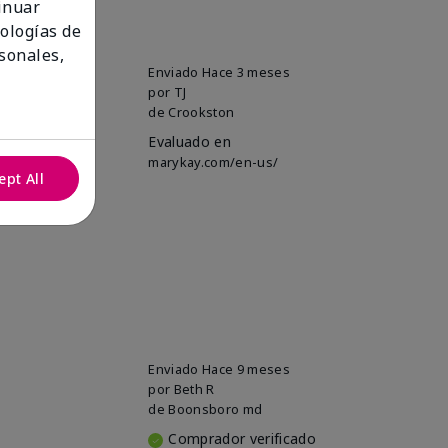
tinuar
nologías de
sonales,
 small eye
Enviado
Hace 3 meses
por
TJ
de
Crookston
Evaluado en
marykay.com/en-us/
ept All
Enviado
Hace 9 meses
por
Beth R
de
Boonsboro md
Comprador verificado