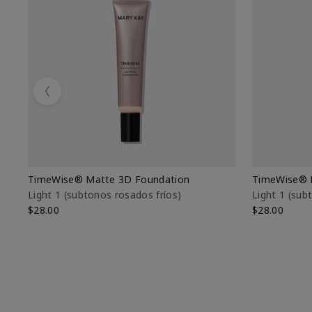
Previous
TimeWise® Matte 3D Foundation
TimeWise® 
Light 1​ (subtonos rosados fríos)
Light 1​ (su
$28.00
$28.00