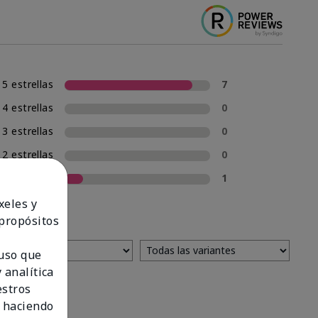
5 estrellas
7
4 estrellas
0
3 estrellas
0
2 estrellas
0
1 estrella
1
xeles y
 propósitos
 uso que
 analítica
estros
 haciendo