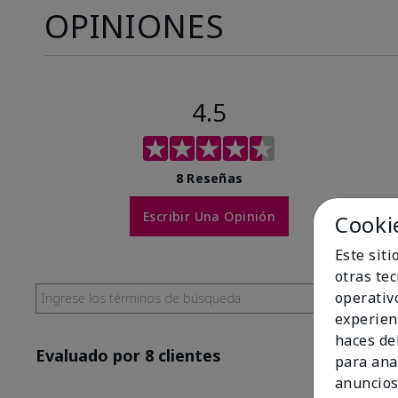
OPINIONES
4.5
8 Reseñas
Escribir Una Opinión
Cooki
Este sit
otras te
operativ
experien
haces del
Evaluado por 8 clientes
para ana
anuncios