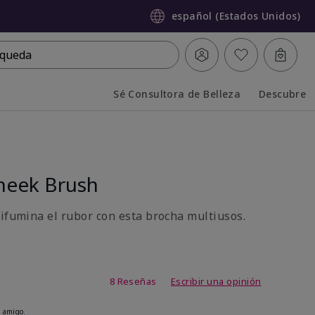
español (Estados Unidos)
queda
Sé Consultora de Belleza
Descubre
Collapsed
Expanded
heek Brush
difumina el rubor con esta brocha multiusos.
de 3,1 de 5
8 Reseñas
Escribir una opinión
 amigo.