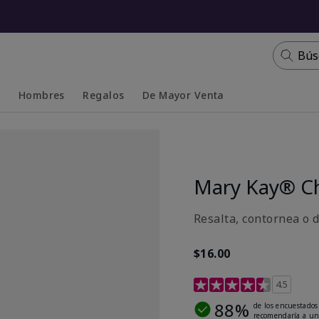
Bús
s
Hombres
Regalos
De Mayor Venta
Collapsed
Expanded
Mary Kay® C
Resalta, contornea o 
$16.00
Calificación de clientes 
4.5
88%
de los encuestados
recomendaría a un