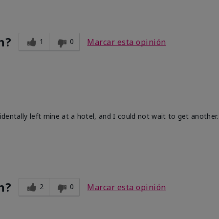
n?
1
0
Marcar esta opinión
identally left mine at a hotel, and I could not wait to get another.
n?
2
0
Marcar esta opinión