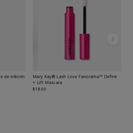
Next
e de edición
Mary Kay® Lash Love Fanorama™ Define
Ma
+ Lift Mascara
Ki
$18.00
$2