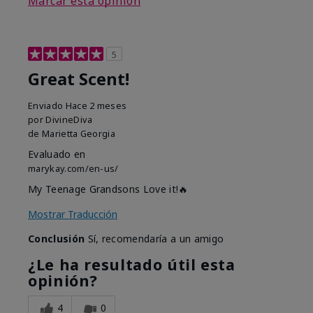
Marcar esta opinión
5
Great Scent!
Enviado
Hace 2 meses
por
DivineDiva
de
Marietta Georgia
Evaluado en
marykay.com/en-us/
My Teenage Grandsons Love it!🔥
Mostrar Traducción
Conclusión
Sí, recomendaría a un amigo
¿Le ha resultado útil esta
opinión?
4
0