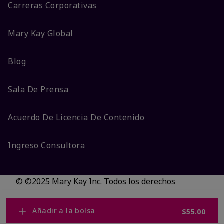
Carreras Corporativas
Mary Kay Global
Blog
Sala De Prensa
Acuerdo De Licencia De Contenido
Ingreso Consultora
© ©2025 Mary Kay Inc. Todos los derechos
reservados.
No vender/Preferencias de cookies
Añadir a la bolsa
$55.00
Código DSA/Queja al Código
Términos
Privacidad