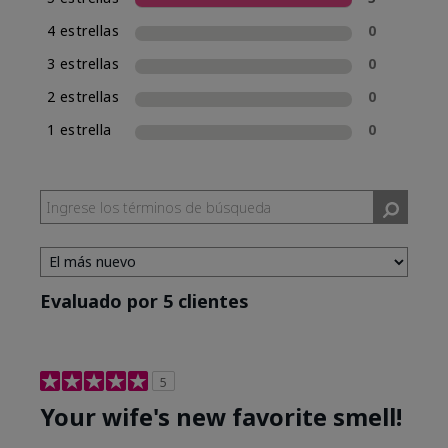
una experiencia de compra de fragancias
4 estrellas
0
consistente, Mary Kay incluirá la clasificación
de fragancia en el nombre de las nuevas
3 estrellas
0
fragancias. Mary Kay® True Optimism™ está
2 estrellas
0
clasificada como Eau de Parfum (EDP), lo cual se
incluye en su nombre.
1 estrella
0
Evaluado por 5 clientes
5
Your wife's new favorite smell!