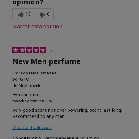
opinión?
10
0
Marcar esta opinión
5
New Men perfume
Enviado
Hace 3 meses
por
GTO
de
McMinnville
Evaluado en
marykay.com/en-us/
Very good scent not over powering, scent last long.
Recommend to any men
Mostrar Traducción
Conclusión
Sí, recomendaría a un amigo