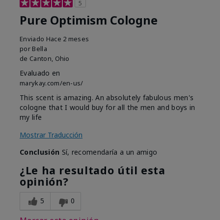
5
Pure Optimism Cologne
Enviado
Hace 2 meses
por
Bella
de
Canton, Ohio
Evaluado en
marykay.com/en-us/
This scent is amazing. An absolutely fabulous men's
cologne that I would buy for all the men and boys in
my life
Mostrar Traducción
Conclusión
Sí, recomendaría a un amigo
¿Le ha resultado útil esta
opinión?
5
0