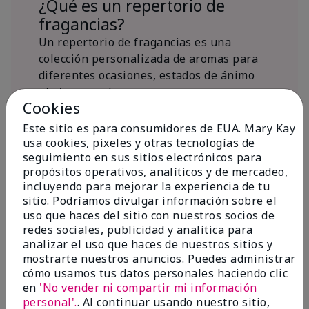
¿Qué es un repertorio de
fragancias?
Un repertorio de fragancias es una
colección personalizada de aromas para
diferentes ocasiones, estados de ánimo
y/o temporadas.
Cookies
¿Dónde encaja la fragancia Mary
Kay® True Optimism™ Eau de
Este sitio es para consumidores de EUA. Mary Kay
Parfum?
usa cookies, pixeles y otras tecnologías de
seguimiento en sus sitios electrónicos para
propósitos operativos, analíticos y de mercadeo,
incluyendo para mejorar la experiencia de tu
sitio. Podríamos divulgar información sobre el
uso que haces del sitio con nuestros socios de
redes sociales, publicidad y analítica para
Inspiración de la
analizar el uso que haces de nuestros sitios y
mostrarte nuestros anuncios. Puedes administrar
fragancia
cómo usamos tus datos personales haciendo clic
en
'No vender ni compartir mi información
Sobre Mary Kay® True Optimism™
personal'.
. Al continuar usando nuestro sitio,