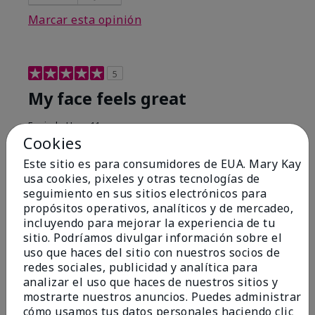
Marcar esta opinión
5
My face feels great
Enviado
Hace 11 meses
Cookies
por
Sean
de
San Diego Ca.
Este sitio es para consumidores de EUA. Mary Kay
Comprador verificado
usa cookies, pixeles y otras tecnologías de
seguimiento en sus sitios electrónicos para
Evaluado en
propósitos operativos, analíticos y de mercadeo,
marykay.com/en-us/
incluyendo para mejorar la experiencia de tu
Comentarios sobre MKMen® Regimen
sitio. Podríamos divulgar información sobre el
Great product
uso que haces del sitio con nuestros socios de
redes sociales, publicidad y analítica para
Mostrar Traducción
analizar el uso que haces de nuestros sitios y
Conclusión
Sí, recomendaría a un amigo
mostrarte nuestros anuncios. Puedes administrar
cómo usamos tus datos personales haciendo clic