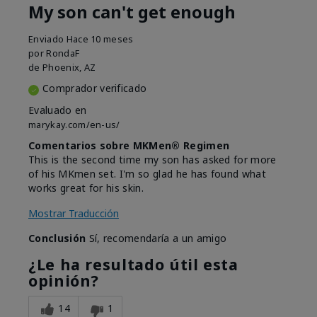
My son can't get enough
Enviado
Hace 10 meses
por
RondaF
de
Phoenix, AZ
Comprador verificado
Evaluado en
marykay.com/en-us/
Comentarios sobre MKMen® Regimen
This is the second time my son has asked for more
of his MKmen set. I'm so glad he has found what
works great for his skin.
Mostrar Traducción
Conclusión
Sí, recomendaría a un amigo
¿Le ha resultado útil esta
opinión?
14
1