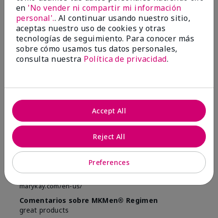
¿Le ha resultado útil esta
en
'No vender ni compartir mi información
opinión?
personal'.
. Al continuar usando nuestro sitio,
aceptas nuestro uso de cookies y otras
11
1
tecnologías de seguimiento. Para conocer más
sobre cómo usamos tus datos personales,
Marcar esta opinión
consulta nuestra
Política de privacidad
.
5
great product s
Accept All
Enviado
Hace 1 año
Reject All
por
kirk w
de
texas
Comprador verificado
Preferences
Evaluado en
marykay.com/en-us/
Comentarios sobre MKMen® Regimen
great products