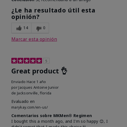
¿Le ha resultado útil esta
opinión?
14
0
Marcar esta opinión
5
Great product 👌
Enviado
Hace 1 año
por
Jacques Antoine Junior
de
Jacksonville, florida
Evaluado en
marykay.com/en-us/
Comentarios sobre MKMen® Regimen
I bought this a month ago, and I'm so happy 😊, I
didn't regret that I made this choice !!!