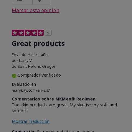
Marcar esta opinión
5
Great products
Enviado
Hace 1 año
por
Larry V
de
Saint Helens Oregon
Comprador verificado
Evaluado en
marykay.com/en-us/
Comentarios sobre MKMen® Regimen
The skin products are great. My skin is very soft and
smooth.
Mostrar Traducción
Conclusión
Sí, recomendaría a un amigo