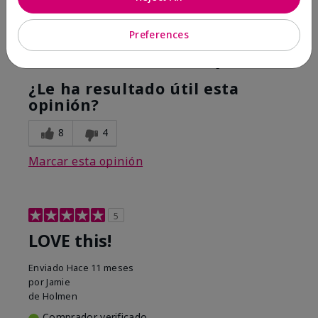
Hope it helps
Preferences
Mostrar Traducción
Conclusión
Sí, recomendaría a un amigo
¿Le ha resultado útil esta
opinión?
8
4
Marcar esta opinión
5
LOVE this!
Enviado
Hace 11 meses
por
Jamie
de
Holmen
Comprador verificado