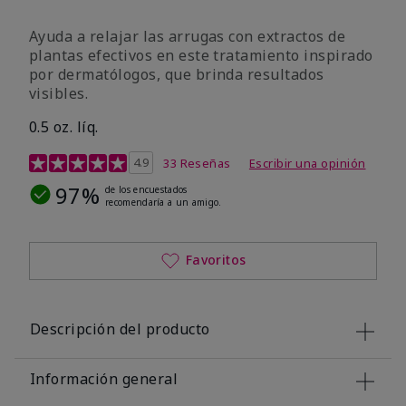
Ayuda a relajar las arrugas con extractos de
plantas efectivos en este tratamiento inspirado
por dermatólogos, que brinda resultados
visibles.
0.5 oz. líq.
Calificación de clientes de 4,9 de 5
4.9
33 Reseñas
Escribir una opinión
97%
de los encuestados
recomendaría a un amigo.
Favoritos
Descripción del producto
Información general