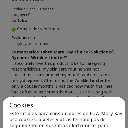
Enviado
Hace 10 meses
por
JoyceB
de
Tulsa
Comprador verificado
Evaluado en
marykay.com/en-us/
Comentarios sobre Mary Kay Clinical Solutions®
Dynamic Wrinkle Limiter™
I absolutely love this product. Due to caregiving
responsibilities, my skin care routine was not
consistent. Lines around my mouth and nose area
really deepened. After using the Wrinkle Limiter for
only a couple months, I noticed how much the lines
had softened and smoothed out. I use it along with
the wrinkle line filler as my consultant, Corliss Oates,
recommended. Great product.
Cookies
Este sitio es para consumidores de EUA. Mary Kay
Mostrar Traducción
usa cookies, pixeles y otras tecnologías de
Conclusión
Sí, recomendaría a un amigo
seguimiento en sus sitios electrónicos para