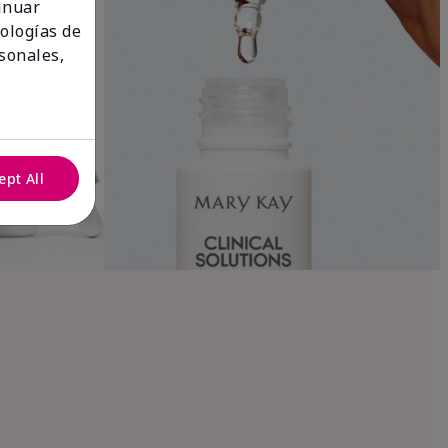
tinuar
nologías de
sonales,
ept All