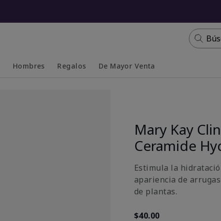
Bús
s
Hombres
Regalos
De Mayor Venta
Collapsed
Expanded
Mary Kay Clin
Ceramide Hy
Estimula la hidratació
apariencia de arrugas
de plantas.
$40.00