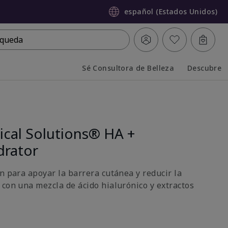
español (Estados Unidos)
queda
Sé Consultora de Belleza
Descubre
Collapsed
Expanded
ical Solutions® HA +
drator
n para apoyar la barrera cutánea y reducir la
 con una mezcla de ácido hialurónico y extractos