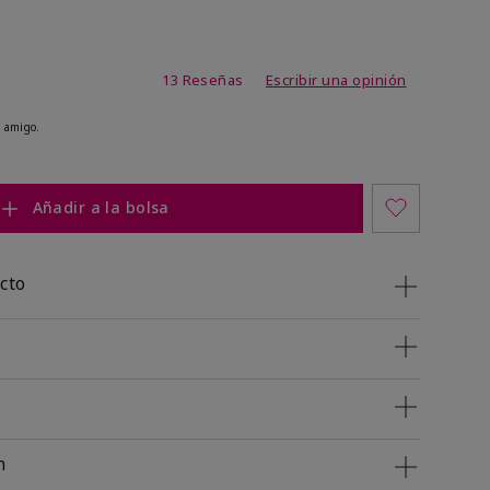
de 3,2 de 5
13 Reseñas
Escribir una opinión
 amigo.
Añadir a la bolsa
cto
n