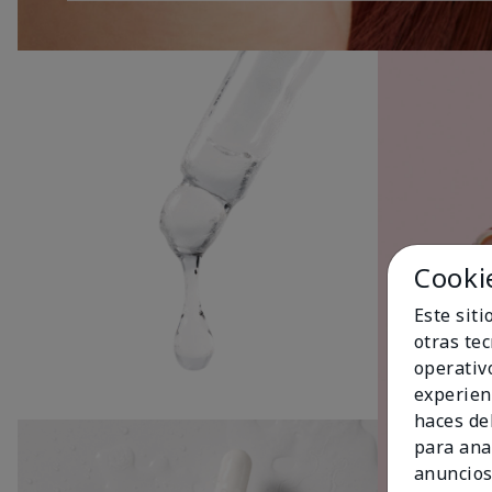
Cooki
Este sit
otras te
operativ
experien
haces del
para ana
anuncios