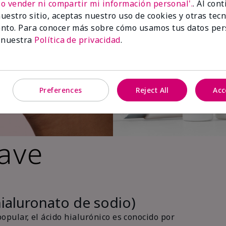
No vender ni compartir mi información personal'.
. Al con
uestro sitio, aceptas nuestro uso de cookies y otras tec
nto. Para conocer más sobre cómo usamos tus datos per
 nuestra
Política de privacidad
.
Preferences
Reject All
Acc
lave
hialuronato de sodio)
pular, el ácido hialurónico es conocido por