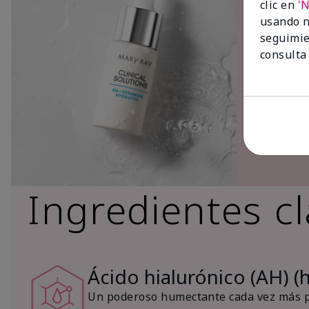
clic en
'
usando n
seguimie
consulta
Ingredientes c
Ácido hialurónico (AH) (
Un poderoso humectante cada vez más po