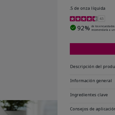
.5 de onza líquida
Calificación de clientes 
4.5
92%
de los encuestados
recomendaría a un
Descripción del produ
Información general
Ingredientes clave
Consejos de aplicació