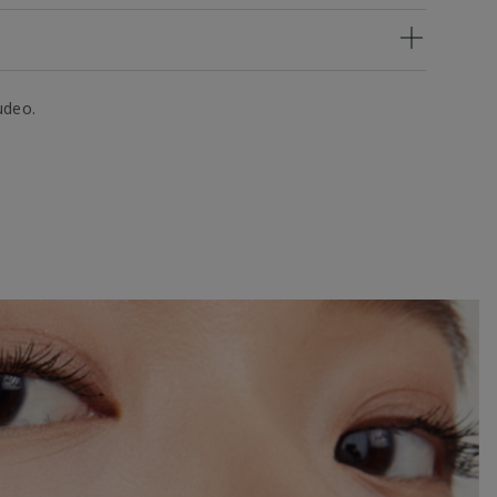
udeo.