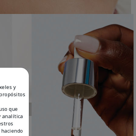
xeles y
 propósitos
 uso que
 analítica
estros
 haciendo