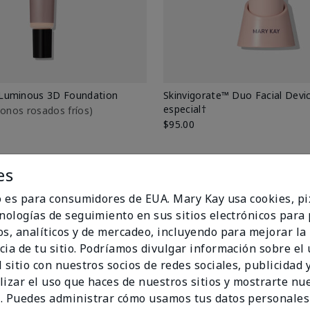
Luminous 3D Foundation
Skinvigorate™ Duo Facial Devic
especial†
btonos rosados fríos)
$95.00
es
io es para consumidores de EUA. Mary Kay usa cookies, pi
cnologías de seguimiento en sus sitios electrónicos para
os, analíticos y de mercadeo, incluyendo para mejorar la
cia de tu sitio. Podríamos divulgar información sobre el
 sitio con nuestros socios de redes sociales, publicidad y
lizar el uso que haces de nuestros sitios y mostrarte nu
. Puedes administrar cómo usamos tus datos personales