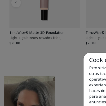
Previous
TimeWise® Matte 3D Foundation
TimeWise® 
Light 1​ (subtonos rosados fríos)
Light 1​ (su
$28.00
$28.00
Cooki
Este sit
otras te
operativ
experien
haces del
para ana
anuncios