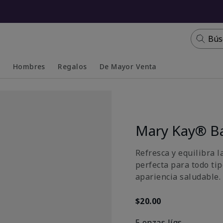
Bús
s
Hombres
Regalos
De Mayor Venta
Collapsed
Expanded
Mary Kay® Ba
Refresca y equilibra l
perfecta para todo ti
apariencia saludable.
$20.00
5 onzas líqs.