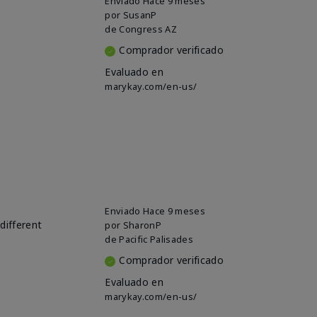
Enviado
Hace 9 meses
por
SusanP
de
Congress AZ
Comprador verificado
Evaluado en
marykay.com/en-us/
Enviado
Hace 9 meses
different
por
SharonP
de
Pacific Palisades
Comprador verificado
Evaluado en
marykay.com/en-us/