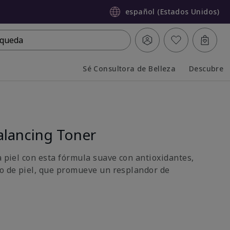
español (Estados Unidos)
queda
Sé Consultora de Belleza
Descubre
Collapsed
Expanded
lancing Toner
a piel con esta fórmula suave con antioxidantes,
po de piel, que promueve un resplandor de