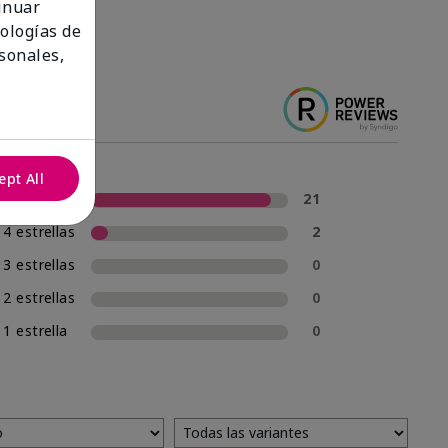
tinuar
nologías de
sonales,
ept All
5 estrellas
21
4 estrellas
2
3 estrellas
0
2 estrellas
0
1 estrella
0