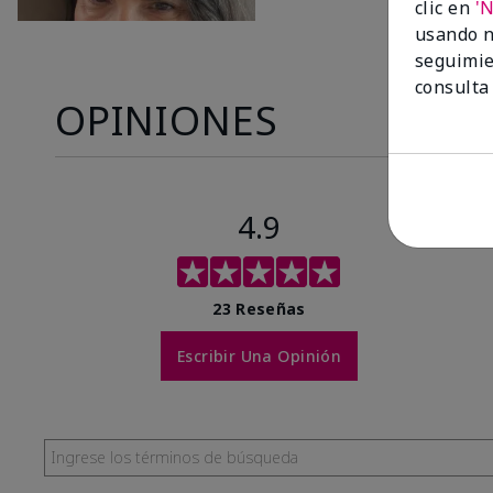
clic en
'
usando n
seguimie
consulta
OPINIONES
4.9
23 Reseñas
Escribir Una Opinión