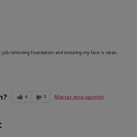
t job removing foundation and ensuring my face is clean.
n?
4
0
Marcar esta opinión
t