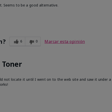
t. Seems to be a good alternative.
n?
6
0
Marcar esta opinión
 Toner
 not locate it until I went on to the web site and saw it under a 
orks!