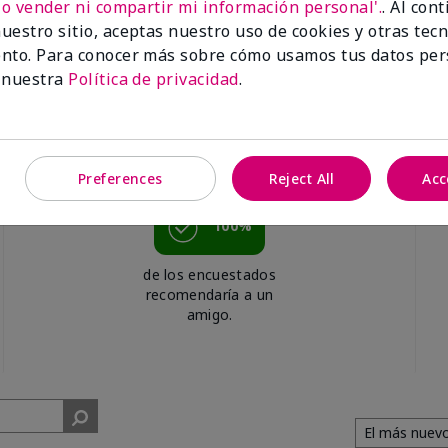
No vender ni compartir mi información personal'.
. Al con
uestro sitio, aceptas nuestro uso de cookies y otras tec
nto. Para conocer más sobre cómo usamos tus datos per
 nuestra
Política de privacidad
.
Preferences
Reject All
Acc
100%
de los encuestados
recomendaría a un
amigo.