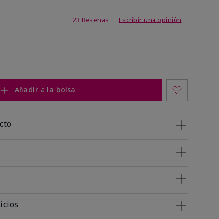
de 3,9 de 5
23 Reseñas
Escribir una opinión
Añadir a la bolsa
cto
icios