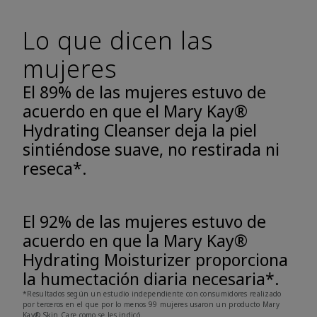
Lo que dicen las
mujeres
El 89% de las mujeres estuvo de
acuerdo en que el Mary Kay®
Hydrating Cleanser deja la piel
sintiéndose suave, no restirada ni
reseca*.
El 92% de las mujeres estuvo de
acuerdo en que la Mary Kay®
Hydrating Moisturizer proporciona
la humectación diaria necesaria*.
*Resultados según un estudio independiente con consumidores realizado
por terceros en el que por lo menos 99 mujeres usaron un producto Mary
Kay® Skin Care como se les indicó.