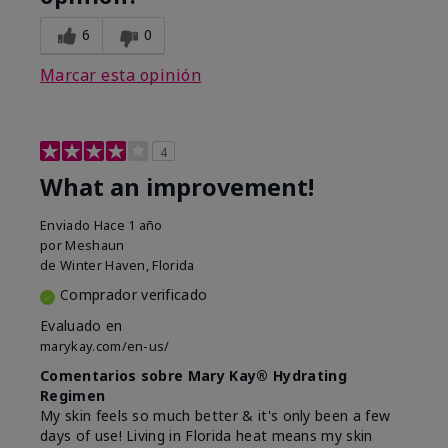
6
0
Marcar esta opinión
4
What an improvement!
Enviado
Hace 1 año
por
Meshaun
de
Winter Haven, Florida
Comprador verificado
Evaluado en
marykay.com/en-us/
Comentarios sobre Mary Kay® Hydrating
Regimen
My skin feels so much better & it's only been a few
days of use! Living in Florida heat means my skin