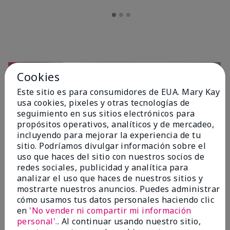
Cookies
Este sitio es para consumidores de EUA. Mary Kay
usa cookies, pixeles y otras tecnologías de
seguimiento en sus sitios electrónicos para
propósitos operativos, analíticos y de mercadeo,
incluyendo para mejorar la experiencia de tu
sitio. Podríamos divulgar información sobre el
OPINIONES
uso que haces del sitio con nuestros socios de
redes sociales, publicidad y analítica para
analizar el uso que haces de nuestros sitios y
mostrarte nuestros anuncios. Puedes administrar
4.7
cómo usamos tus datos personales haciendo clic
10 Reseñas
en
'No vender ni compartir mi información
personal'.
. Al continuar usando nuestro sitio,
Escribir Una Opinión