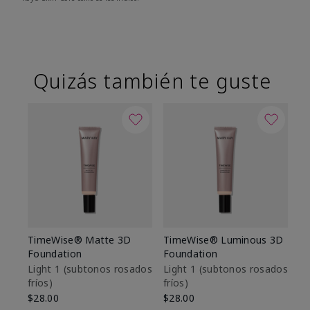
Quizás también te guste
TimeWise® Matte 3D
TimeWise® Luminous 3D
Sk
Foundation
Foundation
De
es
Light 1​ (subtonos rosados
Light 1​ (subtonos rosados
fríos)
fríos)
$9
$28.00
$28.00