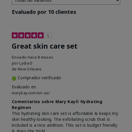
Evaluado por 10 clientes
5
Great skin care set
Enviado
Hace 8 meses
por
Lydia D
de
New Orleans
Comprador verificado
Evaluado en
marykay.com/en-us/
Comentarios sobre Mary Kay® Hydrating
Regimen
This hydrating skin care set is affordable & keeps my
skin healthy looking. The exfoliating scrub that is
included is a nice addition. This set is budget friendly
& does the trick!