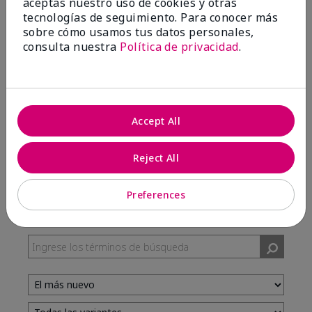
aceptas nuestro uso de cookies y otras
tecnologías de seguimiento. Para conocer más
sobre cómo usamos tus datos personales,
100%
consulta nuestra
Política de privacidad
.
de los encuestados recomendaría a un amigo.
5 estrellas
7
Accept All
4 estrellas
3
3 estrellas
0
Reject All
2 estrellas
0
1 estrella
0
Preferences