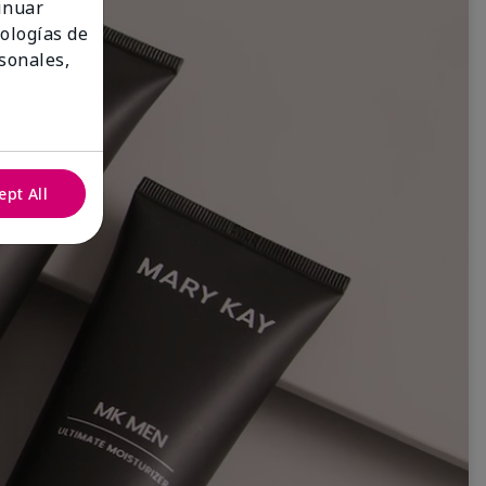
tinuar
nologías de
sonales,
ept All