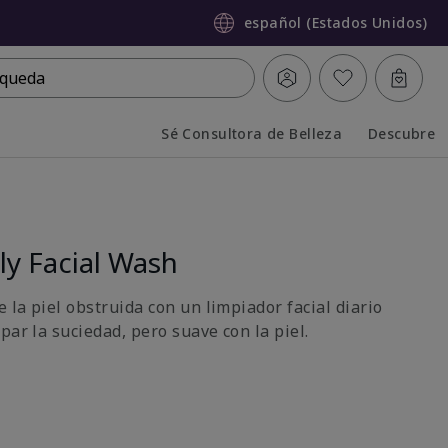
español (Estados Unidos)
queda
Sé Consultora de Belleza
Descubre
Collapsed
Expanded
y Facial Wash
e la piel obstruida con un limpiador facial diario
par la suciedad, pero suave con la piel.