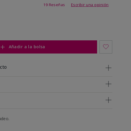
 de 5 de 5
19 Reseñas
Escribir una opinión
Añadir a la bolsa
cto
udeo.