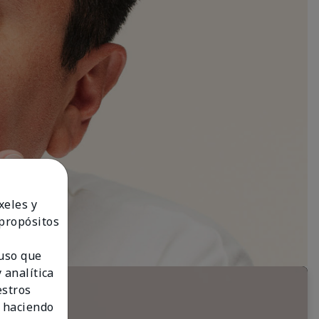
xeles y
 propósitos
 uso que
 analítica
estros
 haciendo