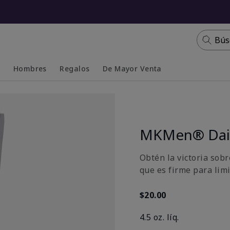
Bús
s
Hombres
Regalos
De Mayor Venta
Collapsed
Expanded
MKMen® Dail
Obtén la victoria sobr
que es firme para limi
$20.00
4.5 oz. líq.