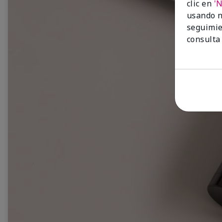
clic en
'
usando n
seguimie
consulta