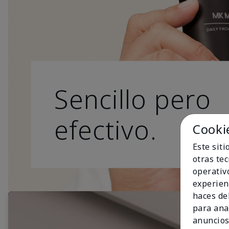
Sencillo pero
efectivo.
Cooki
Este sit
otras te
operativ
experien
haces del
para ana
anuncios