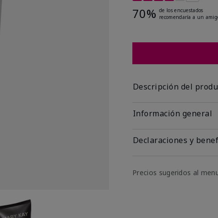
70%
de los encuestados
recomendaría a un amig
Descripción del produ
Información general
Declaraciones y benef
Precios sugeridos al men