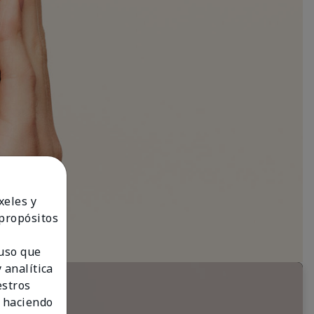
xeles y
 propósitos
 uso que
 analítica
estros
 haciendo