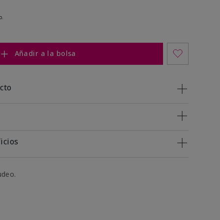
o.
Añadir a la bolsa
cto
icios
udeo.