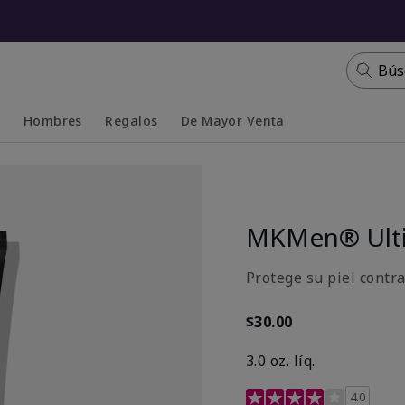
Bús
s
Hombres
Regalos
De Mayor Venta
Collapsed
Expanded
MKMen® Ulti
Protege su piel contr
$30.00
3.0 oz. líq.
Calificación de clientes 
4.0