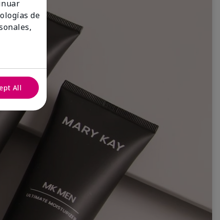
tinuar
nologías de
sonales,
ept All