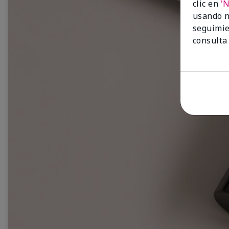
clic en
'
usando n
seguimie
consulta