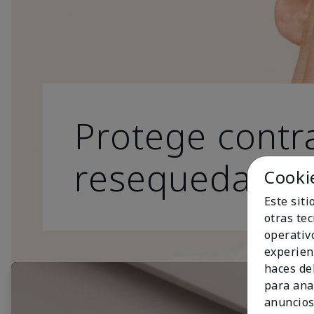
Protege contra
resequedad.
Cooki
Este sit
otras te
operativ
experien
haces del
para ana
anuncios