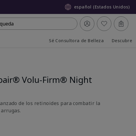
español (Estados Unidos)
queda
Sé Consultora de Belleza
Descubre
Collapsed
Expanded
air® Volu-Firm® Night
anzado de los retinoides para combatir la
 arrugas.