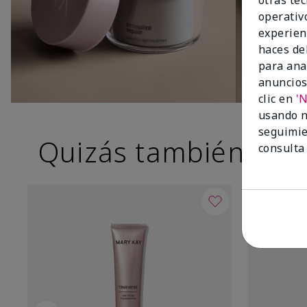
otras te
operativ
experien
haces del
para ana
anuncios
clic en
'
usando n
seguimie
Quizás también te g
consulta