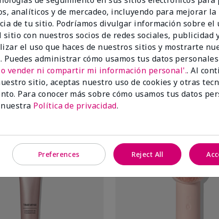
cnologías de seguimiento en sus sitios electrónicos para
os, analíticos y de mercadeo, incluyendo para mejorar la
cia de tu sitio. Podríamos divulgar información sobre el
 sitio con nuestros socios de redes sociales, publicidad y
lizar el uso que haces de nuestros sitios y mostrarte nu
. Puedes administrar cómo usamos tus datos personales
No vender ni compartir mi información personal'.
. Al con
uestro sitio, aceptas nuestro uso de cookies y otras tec
nto. Para conocer más sobre cómo usamos tus datos per
uste
 nuestra
Política de privacidad
.
Preferences
Reject All
Acc