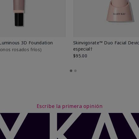
Luminous 3D Foundation
Skinvigorate™ Duo Facial Devic
especial†
btonos rosados fríos)
$95.00
Escribe la primera opinión