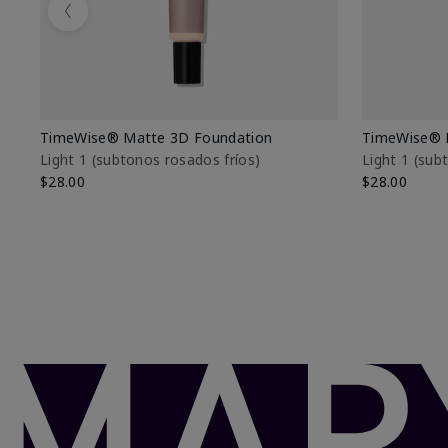
Previous
TimeWise® Matte 3D Foundation
TimeWise® 
Light 1​ (subtonos rosados fríos)
Light 1​ (su
$28.00
$28.00