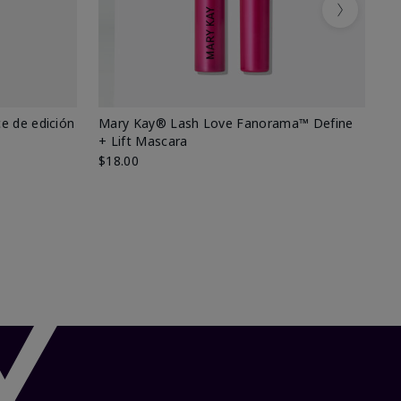
Next
e de edición
Mary Kay® Lash Love Fanorama™ Define
Ma
+ Lift Mascara
Ki
$18.00
$2