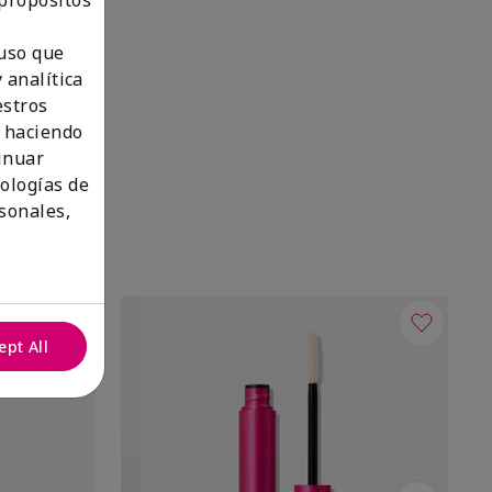
 propósitos
 uso que
 analítica
estros
 haciendo
tinuar
nologías de
sonales,
ept All