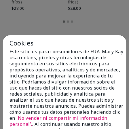
fríos)
fríos)
$9
$28.00
$28.00
Cookies
Este sitio es para consumidores de EUA. Mary Kay
usa cookies, pixeles y otras tecnologías de
seguimiento en sus sitios electrónicos para
propósitos operativos, analíticos y de mercadeo,
incluyendo para mejorar la experiencia de tu
sitio. Podríamos divulgar información sobre el
uso que haces del sitio con nuestros socios de
redes sociales, publicidad y analítica para
OPINIONES
analizar el uso que haces de nuestros sitios y
mostrarte nuestros anuncios. Puedes administrar
cómo usamos tus datos personales haciendo clic
en
'No vender ni compartir mi información
4.8
personal'.
. Al continuar usando nuestro sitio,