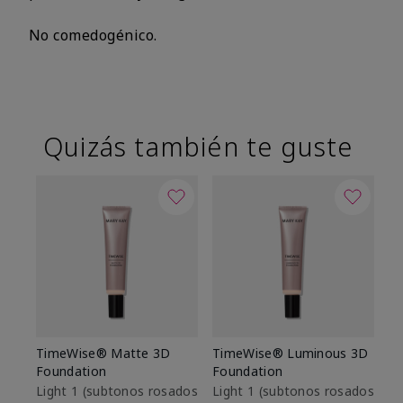
No comedogénico.
Quizás también te guste
TimeWise® Matte 3D
TimeWise® Luminous 3D
Sk
Foundation
Foundation
De
es
Light 1​ (subtonos rosados
Light 1​ (subtonos rosados