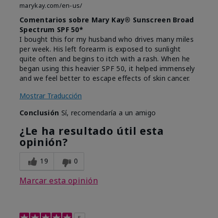
marykay.com/en-us/
Comentarios sobre Mary Kay® Sunscreen Broad
Spectrum SPF 50*
I bought this for my husband who drives many miles
per week. His left forearm is exposed to sunlight
quite often and begins to itch with a rash. When he
began using this heavier SPF 50, it helped immensely
and we feel better to escape effects of skin cancer.
Mostrar Traducción
Conclusión
Sí, recomendaría a un amigo
¿Le ha resultado útil esta
opinión?
19
0
Marcar esta opinión
5