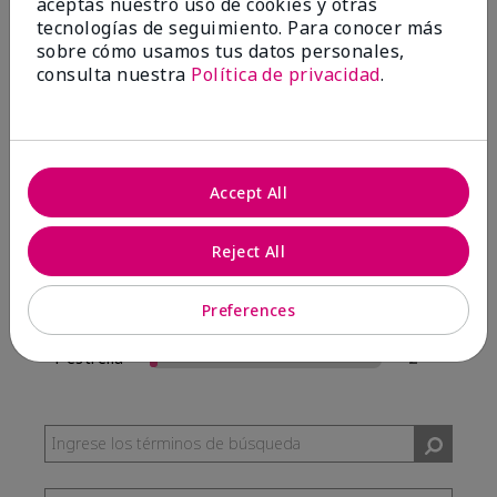
aceptas nuestro uso de cookies y otras
57 Reseñas
tecnologías de seguimiento. Para conocer más
sobre cómo usamos tus datos personales,
Escribir Una Opinión
consulta nuestra
Política de privacidad
.
95%
de los encuestados recomendaría a un amigo.
Accept All
5 estrellas
54
4 estrellas
0
Reject All
3 estrellas
1
Preferences
2 estrellas
0
1 estrella
2