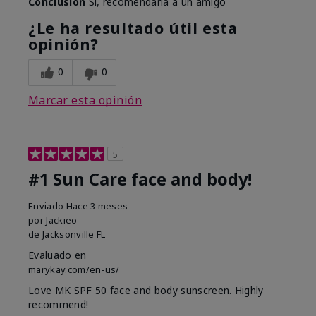
Conclusión
Sí, recomendaría a un amigo
¿Le ha resultado útil esta
opinión?
0
0
Marcar esta opinión
5
#1 Sun Care face and body!
Enviado
Hace 3 meses
por
Jackieo
de
Jacksonville FL
Evaluado en
marykay.com/en-us/
Love MK SPF 50 face and body sunscreen. Highly
recommend!