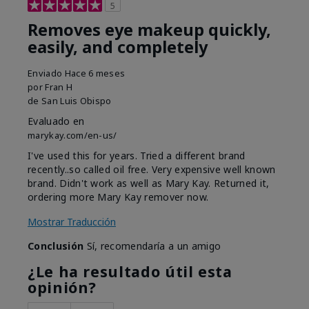
5
Removes eye makeup quickly,
easily, and completely
Enviado
Hace 6 meses
por
Fran H
de
San Luis Obispo
Evaluado en
marykay.com/en-us/
I've used this for years. Tried a different brand
recently..so called oil free. Very expensive well known
brand. Didn't work as well as Mary Kay. Returned it,
ordering more Mary Kay remover now.
Mostrar Traducción
Conclusión
Sí, recomendaría a un amigo
¿Le ha resultado útil esta
opinión?