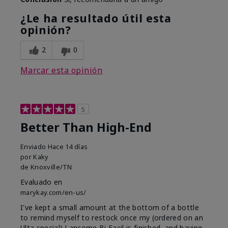
¿Le ha resultado útil esta
opinión?
2
0
Marcar esta opinión
5
Better Than High-End
Enviado
Hace 14 días
por
Kaky
de
Knoxville/TN
Evaluado en
marykay.com/en-us/
I've kept a small amount at the bottom of a bottle
to remind myself to restock once my (ordered on an
Ulta special) Lancome Bi Facil is finished, and having