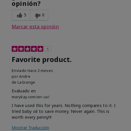
opinión?
5
0
Marcar esta opinión
5
Favorite product.
Enviado
Hace 2 meses
por
Andre
de
LaGrange
Evaluado en
marykay.com/en-us/
I have used this for years. Nothing compares to it. I
tried baby oil to save money. Never again. This is
worth every penny!!!
Mostrar Traducción