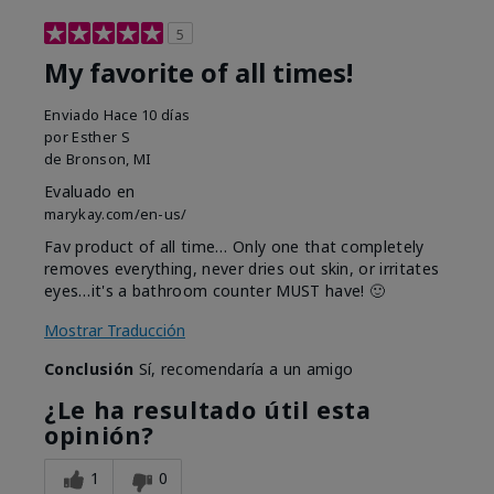
5
My favorite of all times!
Enviado
Hace 10 días
por
Esther S
de
Bronson, MI
Evaluado en
marykay.com/en-us/
Fav product of all time… Only one that completely
removes everything, never dries out skin, or irritates
eyes…it's a bathroom counter MUST have! 🙂
Mostrar Traducción
Conclusión
Sí, recomendaría a un amigo
¿Le ha resultado útil esta
opinión?
1
0