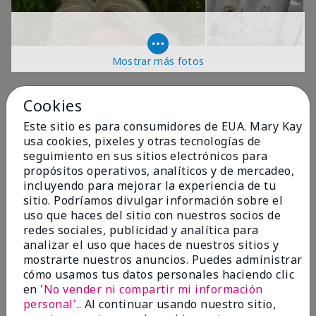
Mostrar más fotos
OPINIONES
Cookies
Este sitio es para consumidores de EUA. Mary Kay
usa cookies, pixeles y otras tecnologías de
4.9
seguimiento en sus sitios electrónicos para
propósitos operativos, analíticos y de mercadeo,
299 Reseñas
incluyendo para mejorar la experiencia de tu
sitio. Podríamos divulgar información sobre el
Escribir Una Opinión
uso que haces del sitio con nuestros socios de
redes sociales, publicidad y analítica para
99%
analizar el uso que haces de nuestros sitios y
mostrarte nuestros anuncios. Puedes administrar
de los encuestados recomendaría a un amigo.
cómo usamos tus datos personales haciendo clic
en
'No vender ni compartir mi información
personal'.
. Al continuar usando nuestro sitio,
5 estrellas
287