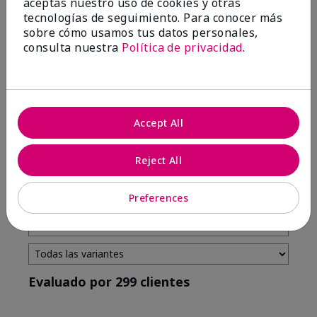
aceptas nuestro uso de cookies y otras
tecnologías de seguimiento. Para conocer más
4 estrellas
7
sobre cómo usamos tus datos personales,
3 estrellas
2
consulta nuestra
Política de privacidad
.
2 estrellas
0
1 estrella
3
Accept All
Tono De Piel
Filtrar
Reject All
reseñas
por
Tono
Preferences
de
piel
Evaluado por 299 clientes