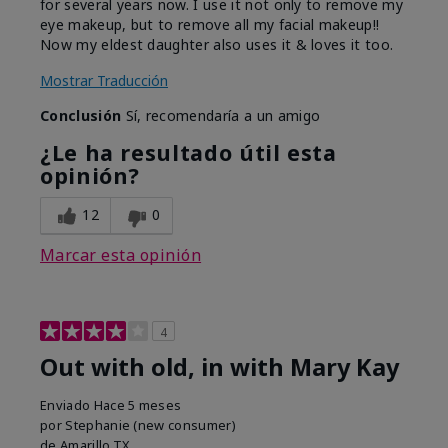
for several years now. I use it not only to remove my
eye makeup, but to remove all my facial makeup!!
Now my eldest daughter also uses it & loves it too.
Mostrar Traducción
Conclusión
Sí, recomendaría a un amigo
¿Le ha resultado útil esta
opinión?
12
0
Marcar esta opinión
4
Out with old, in with Mary Kay
Enviado
Hace 5 meses
por
Stephanie (new consumer)
de
Amarillo,TX