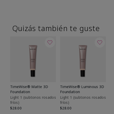
Quizás también te guste
TimeWise® Matte 3D
TimeWise® Luminous 3D
Sk
Foundation
Foundation
De
es
Light 1​ (subtonos rosados
Light 1​ (subtonos rosados
fríos)
fríos)
$9
$28.00
$28.00