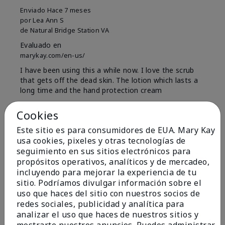
Enviado
Hace 7 meses
por
Lea Ann S
de
Natural Bridge Station VA
Evaluado en
marykay.com/en-us/
I have been using this a while now. I love the scrub
that gets off the dead skin. The lotion which lasts a
long time and the hand protection cream
Mostrar Traducción
Cookies
Conclusión
Sí, recomendaría a un amigo
Este sitio es para consumidores de EUA. Mary Kay
usa cookies, pixeles y otras tecnologías de
¿Le ha resultado útil esta
seguimiento en sus sitios electrónicos para
opinión?
propósitos operativos, analíticos y de mercadeo,
incluyendo para mejorar la experiencia de tu
15
0
sitio. Podríamos divulgar información sobre el
uso que haces del sitio con nuestros socios de
Marcar esta opinión
redes sociales, publicidad y analítica para
analizar el uso que haces de nuestros sitios y
mostrarte nuestros anuncios. Puedes administrar