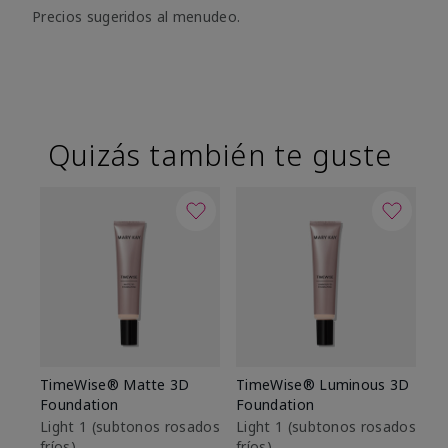
Precios sugeridos al menudeo.
Quizás también te guste
TimeWise® Matte 3D
TimeWise® Luminous 3D
Sk
Foundation
Foundation
De
es
Light 1​ (subtonos rosados
Light 1​ (subtonos rosados
fríos)
fríos)
$9