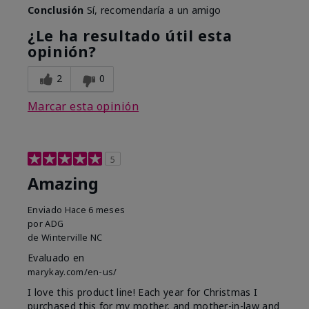
Conclusión
Sí, recomendaría a un amigo
¿Le ha resultado útil esta
opinión?
2
0
Marcar esta opinión
5
Amazing
Enviado
Hace 6 meses
por
ADG
de
Winterville NC
Evaluado en
marykay.com/en-us/
I love this product line! Each year for Christmas I
purchased this for my mother, and mother-in-law and