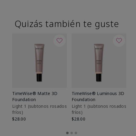
Quizás también te guste
TimeWise® Matte 3D
TimeWise® Luminous 3D
Sk
Foundation
Foundation
De
es
Light 1​ (subtonos rosados
Light 1​ (subtonos rosados
fríos)
fríos)
$9
$28.00
$28.00