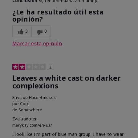
Conclusión
Sí, recomendaría a un amigo
¿Le ha resultado útil esta
opinión?
3
0
Marcar esta opinión
2
Leaves a white cast on darker
complexions
Enviado
Hace 4 meses
por
Coco
de
Somewhere
Evaluado en
marykay.com/en-us/
I look like I'm part of blue man group. I have to wear