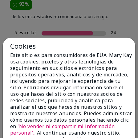
93%
de los encuestados recomendaría a un amigo.
5 estrellas
24
4 estrellas
4
Cookies
3 estrellas
0
Este sitio es para consumidores de EUA. Mary Kay
usa cookies, pixeles y otras tecnologías de
2 estrellas
2
seguimiento en sus sitios electrónicos para
1 estrella
0
propósitos operativos, analíticos y de mercadeo,
incluyendo para mejorar la experiencia de tu
sitio. Podríamos divulgar información sobre el
uso que haces del sitio con nuestros socios de
Tipo De Piel
Filtrar
redes sociales, publicidad y analítica para
reseñas
analizar el uso que haces de nuestros sitios y
por
mostrarte nuestros anuncios. Puedes administrar
Tipo
cómo usamos tus datos personales haciendo clic
de
en
'No vender ni compartir mi información
piel
personal'.
. Al continuar usando nuestro sitio,