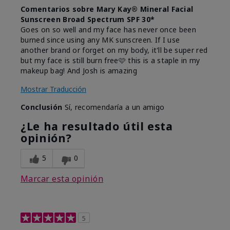
Comentarios sobre Mary Kay® Mineral Facial
Sunscreen Broad Spectrum SPF 30*
Goes on so well and my face has never once been
burned since using any MK sunscreen. If I use
another brand or forget on my body, it'll be super red
but my face is still burn free🩷 this is a staple in my
makeup bag! And Josh is amazing
Mostrar Traducción
Conclusión
Sí, recomendaría a un amigo
¿Le ha resultado útil esta
opinión?
5
0
Marcar esta opinión
5