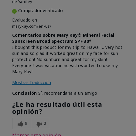
de
Yardley
Comprador verificado
Evaluado en
marykay.com/en-us/
Comentarios sobre Mary Kay® Mineral Facial
Sunscreen Broad Spectrum SPF 30*
I bought this product for my trip to Hawaii .. very hot
sun and so glad it worked great on my face for sun
protection! No sunburn and great for my skin!
Everyone I was vacationing with wanted to use my
Mary Kay!
Mostrar Traducción
Conclusión
Sí, recomendaría a un amigo
¿Le ha resultado útil esta
opinión?
9
0
Marcar esta opinión