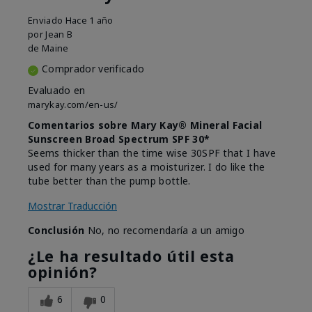
Enviado
Hace 1 año
por
Jean B
de
Maine
Comprador verificado
Evaluado en
marykay.com/en-us/
Comentarios sobre Mary Kay® Mineral Facial
Sunscreen Broad Spectrum SPF 30*
Seems thicker than the time wise 30SPF that I have
used for many years as a moisturizer. I do like the
tube better than the pump bottle.
Mostrar Traducción
Conclusión
No, no recomendaría a un amigo
¿Le ha resultado útil esta
opinión?
6
0