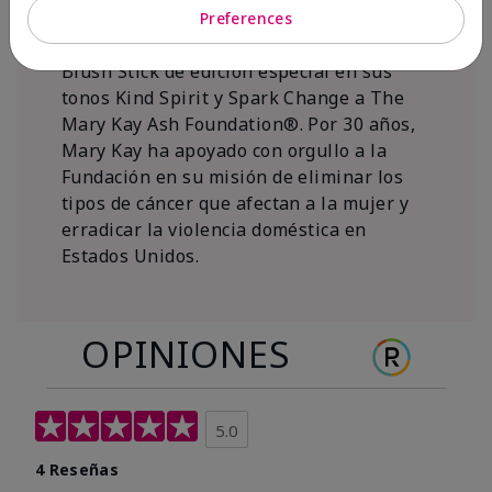
al 15 de noviembre de 2026, Mary Kay Inc.
Preferences
donará $1 de cada venta del Mary Kay®
Blush Stick de edición especial en sus
tonos Kind Spirit y Spark Change a The
Mary Kay Ash Foundation®. Por 30 años,
Mary Kay ha apoyado con orgullo a la
Fundación en su misión de eliminar los
tipos de cáncer que afectan a la mujer y
erradicar la violencia doméstica en
Estados Unidos.
OPINIONES
5.0
4 Reseñas