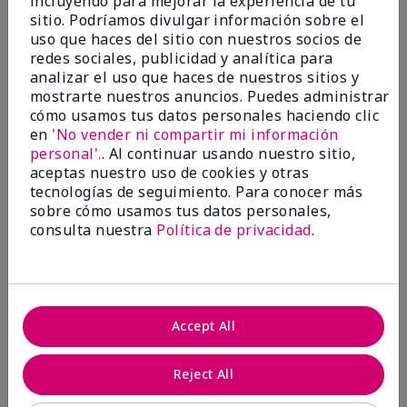
incluyendo para mejorar la experiencia de tu
investigación contra el cáncer, erradicar
sitio. Podríamos divulgar información sobre el
la violencia doméstica, promover el
uso que haces del sitio con nuestros socios de
empoderamiento económico y
redes sociales, publicidad y analítica para
transformar comunidades.
analizar el uso que haces de nuestros sitios y
mostrarte nuestros anuncios. Puedes administrar
cómo usamos tus datos personales haciendo clic
en
'No vender ni compartir mi información
personal'.
. Al continuar usando nuestro sitio,
aceptas nuestro uso de cookies y otras
tecnologías de seguimiento. Para conocer más
sobre cómo usamos tus datos personales,
consulta nuestra
Política de privacidad
.
Juntas hacemos la diferencia.
Accept All
Únete al programa global El rosa cambia
vidas® de Mary Kay y ayuda a cambiar la
Reject All
vida de mujeres y sus familias en todo el
mundo. En Estados Unidos, del 26 de abril