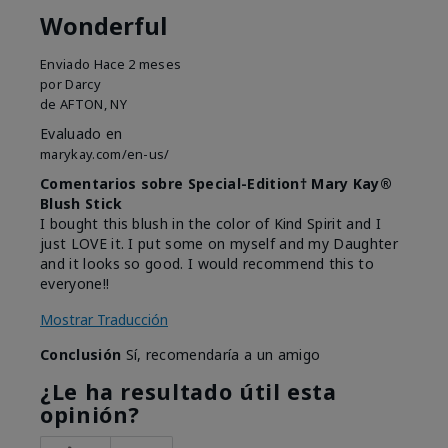
Wonderful
Enviado
Hace 2 meses
por
Darcy
de
AFTON, NY
Evaluado en
marykay.com/en-us/
Comentarios sobre Special-Edition† Mary Kay®
Blush Stick
I bought this blush in the color of Kind Spirit and I
just LOVE it. I put some on myself and my Daughter
and it looks so good. I would recommend this to
everyone!!
Mostrar Traducción
Conclusión
Sí, recomendaría a un amigo
¿Le ha resultado útil esta
opinión?