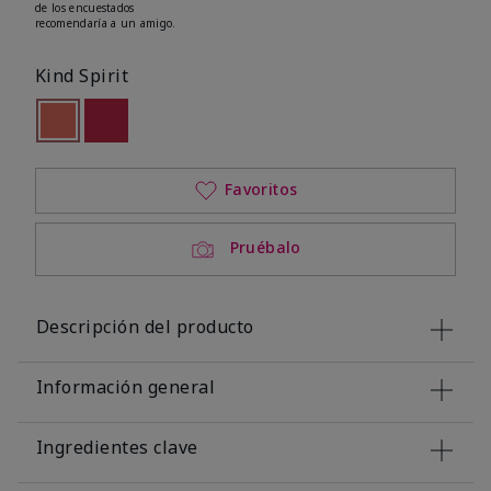
de los encuestados
recomendaría a un amigo.
Kind Spirit
seleccionado
Out of stock
Out of stock
Favoritos
Pruébalo
Descripción del producto
Información general
Ingredientes clave