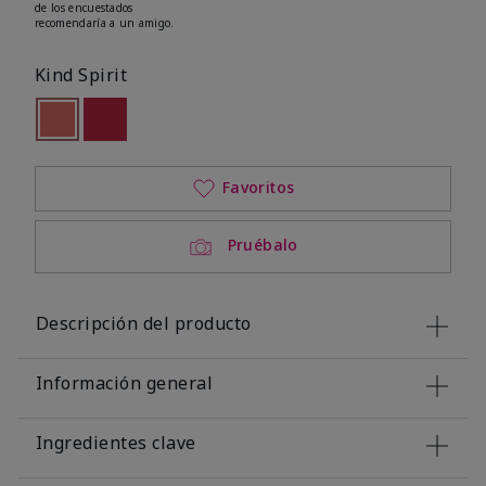
de los encuestados
recomendaría a un amigo.
Kind Spirit
seleccionado
Out of stock
Out of stock
Favoritos
Pruébalo
Descripción del producto
Información general
Ingredientes clave