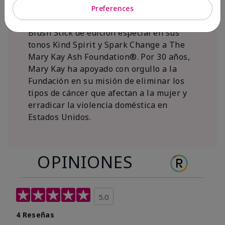
al 15 de noviembre de 2026, Mary Kay Inc.
Preferences
donará $1 de cada venta del Mary Kay®
Blush Stick de edición especial en sus
tonos Kind Spirit y Spark Change a The
Mary Kay Ash Foundation®. Por 30 años,
Mary Kay ha apoyado con orgullo a la
Fundación en su misión de eliminar los
tipos de cáncer que afectan a la mujer y
erradicar la violencia doméstica en
Estados Unidos.
OPINIONES
5.0
4 Reseñas