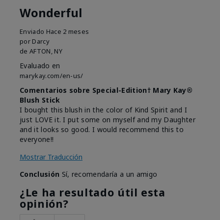
Wonderful
Enviado
Hace 2 meses
por
Darcy
de
AFTON, NY
Evaluado en
marykay.com/en-us/
Comentarios sobre Special-Edition† Mary Kay®
Blush Stick
I bought this blush in the color of Kind Spirit and I
just LOVE it. I put some on myself and my Daughter
and it looks so good. I would recommend this to
everyone!!
Mostrar Traducción
Conclusión
Sí, recomendaría a un amigo
¿Le ha resultado útil esta
opinión?