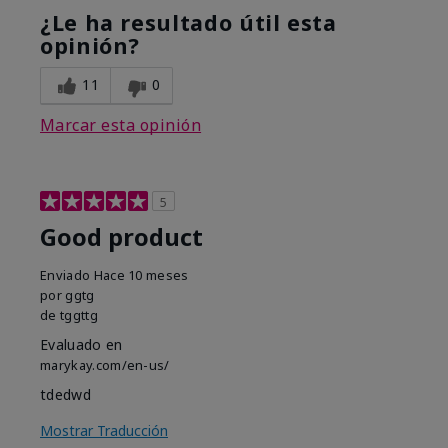
¿Le ha resultado útil esta
opinión?
11
0
Marcar esta opinión
5
Good product
Enviado
Hace 10 meses
por
ggtg
de
tggttg
Evaluado en
marykay.com/en-us/
tdedwd
Mostrar Traducción