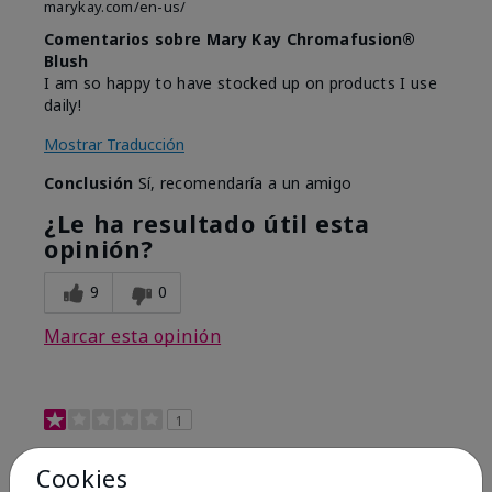
marykay.com/en-us/
Comentarios sobre Mary Kay Chromafusion®
Blush
I am so happy to have stocked up on products I use
daily!
Mostrar Traducción
Conclusión
Sí, recomendaría a un amigo
¿Le ha resultado útil esta
opinión?
9
0
Marcar esta opinión
1
Not a favorite
Cookies