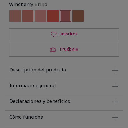
Wineberry
Brillo
Out of stock
Out of stock
Out of stock
Out of stock
seleccionado
Out of stock
Out of stock
Favoritos
Pruébalo
Descripción del producto
Información general
Declaraciones y beneficios
Cómo funciona