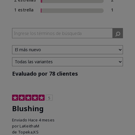
1 estrella
1
Evaluado por 78 clientes
5
Blushing
Enviado
Hace 4 meses
por
LaKeithaM
de
Topeka,KS