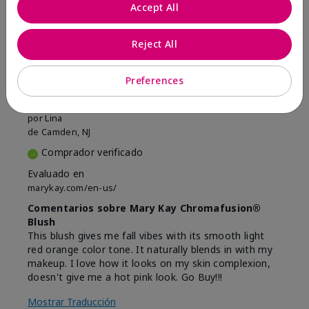
Marcar esta opinión
Accept All
Reject All
5
Beautiful
Preferences
Enviado
Hace 9 meses
por
Lina
de
Camden, NJ
Comprador verificado
Evaluado en
marykay.com/en-us/
Comentarios sobre Mary Kay Chromafusion®
Blush
This blush gives me fall vibes with its smooth light
red orange color tone. It naturally blends in with my
makeup. I love how it looks on my skin complexion,
doesn't give me a hot pink look. Go Buy!!!
Mostrar Traducción