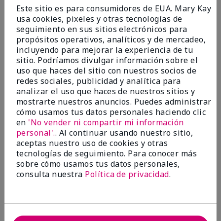
Enviado
Hace 9 meses
Este sitio es para consumidores de EUA. Mary Kay
por
Bette B.
usa cookies, pixeles y otras tecnologías de
de
Green Valley
seguimiento en sus sitios electrónicos para
Comprador verificado
propósitos operativos, analíticos y de mercadeo,
incluyendo para mejorar la experiencia de tu
Evaluado en
sitio. Podríamos divulgar información sobre el
marykay.com/en-us/
uso que haces del sitio con nuestros socios de
Comentarios sobre Mary Kay Chromafusion®
redes sociales, publicidad y analítica para
Blush
analizar el uso que haces de nuestros sitios y
The blush is hard to get used to - it goes on very
mostrarte nuestros anuncios. Puedes administrar
heavy and then needs to be softened. I think I will
cómo usamos tus datos personales haciendo clic
stick with my old brand for now.
en
'No vender ni compartir mi información
personal'.
. Al continuar usando nuestro sitio,
Mostrar Traducción
aceptas nuestro uso de cookies y otras
tecnologías de seguimiento. Para conocer más
Conclusión
No, no recomendaría a un amigo
sobre cómo usamos tus datos personales,
¿Le ha resultado útil esta
consulta nuestra
Política de privacidad
.
opinión?
16
5