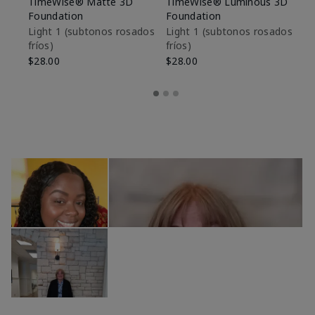
TimeWise® Matte 3D
TimeWise® Luminous 3D
Sk
Foundation
Foundation
De
es
Light 1​ (subtonos rosados
Light 1​ (subtonos rosados
fríos)
fríos)
$9
$28.00
$28.00