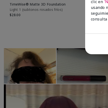
clic en
'
TimeWise® Matte 3D Foundation
Skinvigorate
usando n
especial†
Light 1​ (subtonos rosados fríos)
seguimie
$95.00
$28.00
consulta