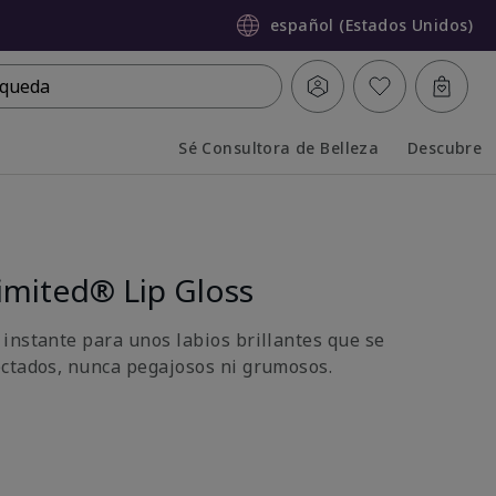
español (Estados Unidos)
queda
Sé Consultora de Belleza
Descubre
Collapsed
Expanded
imited® Lip Gloss
instante para unos labios brillantes que se
ctados, nunca pegajosos ni grumosos.