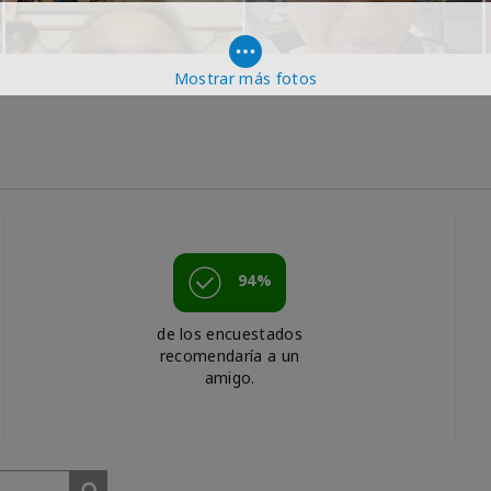
Mostrar más fotos
94%
de los encuestados
recomendaría a un
amigo.