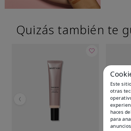
Quizás también te g
Cooki
Este sit
otras te
operativ
Previous
experien
haces del
para ana
anuncios