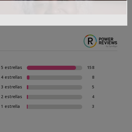
5 estrellas
158
4 estrellas
8
3 estrellas
5
2 estrellas
4
1 estrella
3