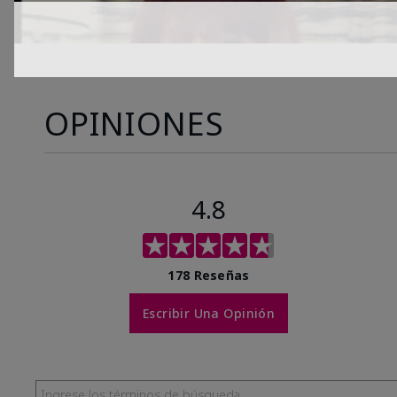
OPINIONES
4.8
178 Reseñas
Escribir Una Opinión