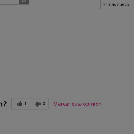
n?
1
0
Marcar esta opinión