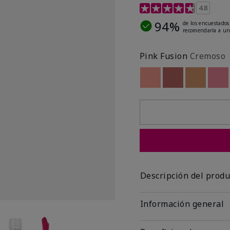
Calificación de clientes 
4.8
94%
de los encuestados
recomendaría a un
Pink Fusion
Cremoso
Out of stock
Out of stock
Out of st
Out
Descripción del produ
Información general