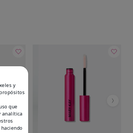
xeles y
 propósitos
Next
 uso que
 analítica
estros
 haciendo