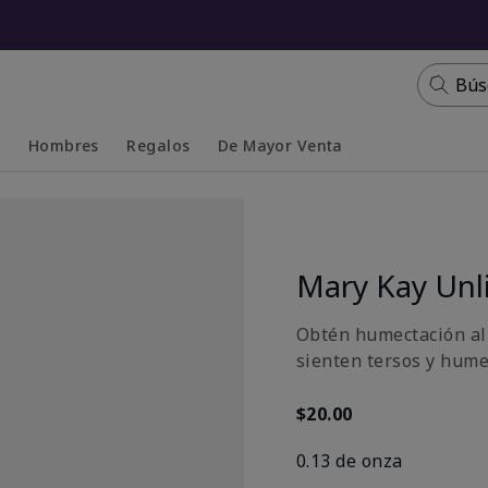
Bús
s
Hombres
Regalos
De Mayor Venta
Collapsed
Expanded
Mary Kay Unl
Obtén humectación al 
sienten tersos y hume
$20.00
0.13 de onza