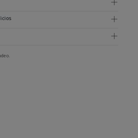
icios
udeo.