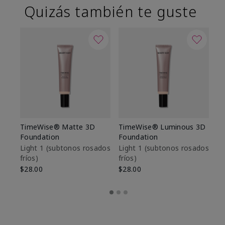
Quizás también te guste
TimeWise® Matte 3D
TimeWise® Luminous 3D
Sk
Foundation
Foundation
De
es
Light 1​ (subtonos rosados
Light 1​ (subtonos rosados
fríos)
fríos)
$9
$28.00
$28.00