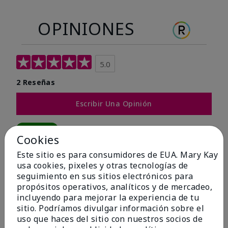
OPINIONES
5.0
2 Reseñas
Escribir Una Opinión
100%
Cookies
de los encuestados recomendaría a un amigo.
Este sitio es para consumidores de EUA. Mary Kay
usa cookies, pixeles y otras tecnologías de
seguimiento en sus sitios electrónicos para
5 estrellas
2
propósitos operativos, analíticos y de mercadeo,
4 estrellas
0
incluyendo para mejorar la experiencia de tu
sitio. Podríamos divulgar información sobre el
3 estrellas
0
uso que haces del sitio con nuestros socios de
2 estrellas
0