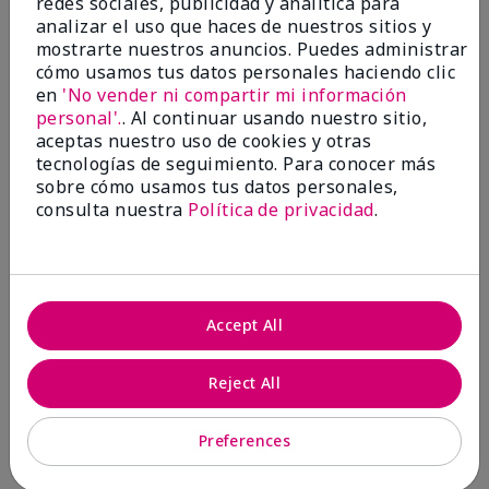
redes sociales, publicidad y analítica para
analizar el uso que haces de nuestros sitios y
1 estrella
0
mostrarte nuestros anuncios. Puedes administrar
cómo usamos tus datos personales haciendo clic
en
'No vender ni compartir mi información
personal'.
. Al continuar usando nuestro sitio,
aceptas nuestro uso de cookies y otras
tecnologías de seguimiento. Para conocer más
sobre cómo usamos tus datos personales,
consulta nuestra
Política de privacidad
.
Evaluado por 2 clientes
5
Accept All
MK completion sponge
Reject All
Enviado
Hace 1 mes
por
Shirley "Girl"
de
Riverside,Ca.
Preferences
Evaluado en