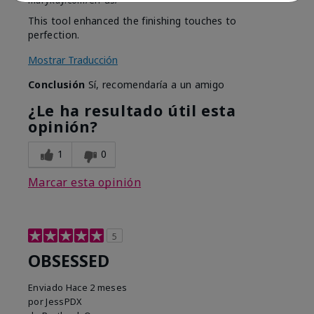
marykay.com/en-us/
This tool enhanced the finishing touches to
perfection.
Mostrar Traducción
Conclusión
Sí, recomendaría a un amigo
¿Le ha resultado útil esta
opinión?
1
0
Marcar esta opinión
5
OBSESSED
Enviado
Hace 2 meses
por
JessPDX