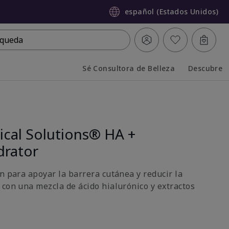
español (Estados Unidos)
queda
Sé Consultora de Belleza
Descubre
Collapsed
Expanded
ical Solutions® HA +
drator
n para apoyar la barrera cutánea y reducir la
 con una mezcla de ácido hialurónico y extractos