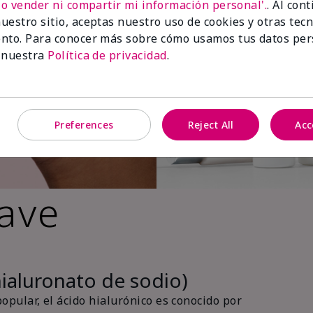
No vender ni compartir mi información personal'.
. Al con
uestro sitio, aceptas nuestro uso de cookies y otras tec
nto. Para conocer más sobre cómo usamos tus datos per
 nuestra
Política de privacidad
.
Preferences
Reject All
Acc
lave
hialuronato de sodio)
pular, el ácido hialurónico es conocido por