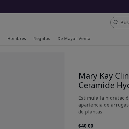
Bús
s
Hombres
Regalos
De Mayor Venta
Collapsed
Expanded
Mary Kay Clin
Ceramide Hy
Estimula la hidratació
apariencia de arrugas
de plantas.
$40.00