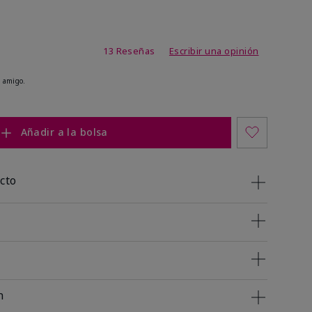
de 3,2 de 5
13 Reseñas
Escribir una opinión
 amigo.
Añadir a la bolsa
cto
n