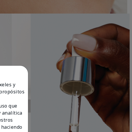
xeles y
 propósitos
 uso que
 analítica
estros
 haciendo