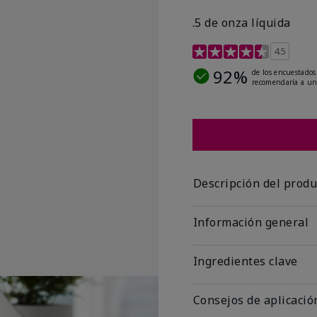
.5 de onza líquida
Calificación de clientes 
4.5
92%
de los encuestados
recomendaría a un
Descripción del produ
Información general
Ingredientes clave
Consejos de aplicació