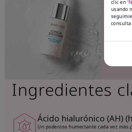
clic en
'
usando n
seguimie
consulta
Ingredientes c
Ácido hialurónico (AH) (
Un poderoso humectante cada vez más po