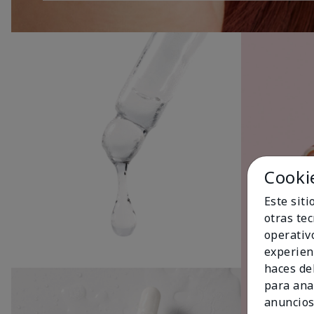
Cooki
Este sit
otras te
operativ
experien
haces del
para ana
anuncios