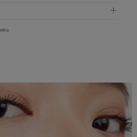
udeo.