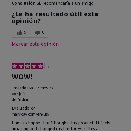
Conclusión
Sí, recomendaría a un amigo
¿Le ha resultado útil esta
opinión?
5
0
Marcar esta opinión
5
WOW!
Enviado
Hace 6 meses
por
Jeff.
de
Indiana
Evaluado en
marykay.com/en-us/
I am so happy that I bought this product! It feels
amazing and changed my life forever. This a