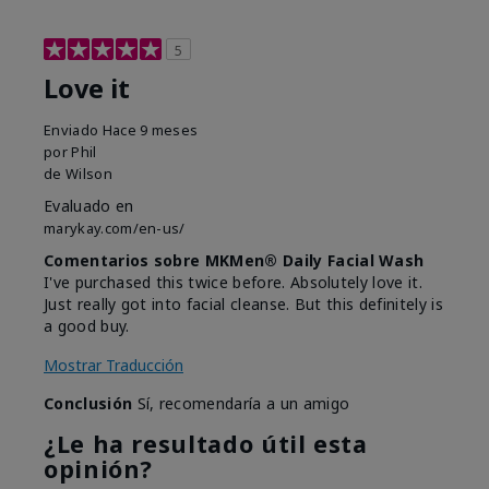
5
Love it
Enviado
Hace 9 meses
por
Phil
de
Wilson
Evaluado en
marykay.com/en-us/
Comentarios sobre MKMen® Daily Facial Wash
I've purchased this twice before. Absolutely love it.
Just really got into facial cleanse. But this definitely is
a good buy.
Mostrar Traducción
Conclusión
Sí, recomendaría a un amigo
¿Le ha resultado útil esta
opinión?