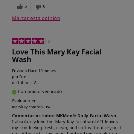
5
0
Marcar esta opinión
5
Love This Mary Kay Facial
Wash
Enviado
Hace 10 meses
por
Dre
de
Lithonia Ga
Comprador verificado
Evaluado en
marykay.com/en-us/
Comentarios sobre MKMen® Daily Facial Wash
I absolutely love the Mary Kay facial wash! It leaves
my skin feeling fresh, clean, and soft without drying it
out. After just a few uses, I noticed my complexion