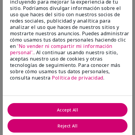
incluyendo para mejorar la experiencia de tu
5
sitio. Podríamos divulgar información sobre el
Satisfied
uso que haces del sitio con nuestros socios de
redes sociales, publicidad y analítica para
Enviado
Hace 3 meses
analizar el uso que haces de nuestros sitios y
por
Keyrone
mostrarte nuestros anuncios. Puedes administrar
de
LaBelle, FL
cómo usamos tus datos personales haciendo clic
Evaluado en
en
'No vender ni compartir mi información
marykay.com/en-us/
personal'.
. Al continuar usando nuestro sitio,
aceptas nuestro uso de cookies y otras
Since using MK products, my skin hasn't been as oily.
tecnologías de seguimiento. Para conocer más
I've received compliments that my complexion has
sobre cómo usamos tus datos personales,
improved, and most of all, my skin doesn't feel dry or
irritated after use. Moisturizers are usually hard to
consulta nuestra
Política de privacidad
.
come by, but this one is lightweight and not
overbearing or oily. Thank you so much, Mrs. Gaenelle
Tyre, for introducing me to these products!
Mostrar Traducción
Accept All
Conclusión
Sí, recomendaría a un amigo
Reject All
¿Le ha resultado útil esta
opinión?