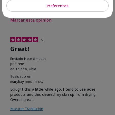
Preferences
3
0
Marcar esta opinión
5
Great!
Enviado
Hace 6 meses
por
Pete
de
Toledo, Ohio
Evaluado en
marykay.com/en-us/
Bought this a little while ago. I tend to use acne
products and this cleared my skin up from drying.
Overall great!
Mostrar Traducción