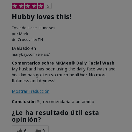
5
Hubby loves this!
Enviado
Hace 11 meses
por
Mark
de
Crossville/TN
Evaluado en
marykay.com/en-us/
Comentarios sobre MKMen® Daily Facial Wash
My husband has been using the daily face wash and
his skin has gotten so much healthier. No more
flakiness and dryness!
Mostrar Traducción
Conclusión
Sí, recomendaría a un amigo
¿Le ha resultado útil esta
opinión?
6
0