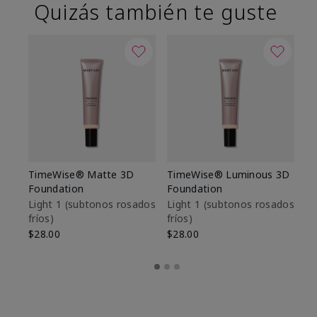
Quizás también te guste
TimeWise® Matte 3D
TimeWise® Luminous 3D
Sk
Foundation
Foundation
De
es
Light 1​ (subtonos rosados
Light 1​ (subtonos rosados
fríos)
fríos)
$9
$28.00
$28.00