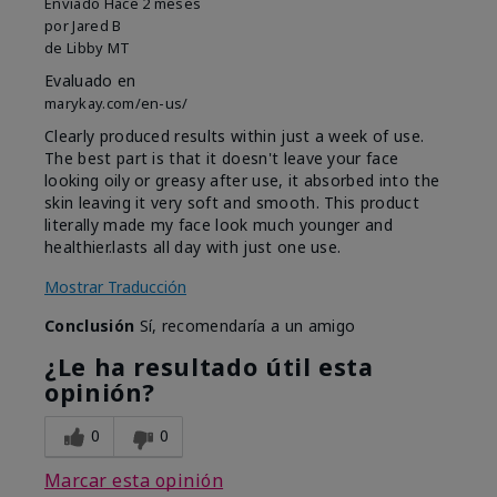
Enviado
Hace 2 meses
por
Jared B
de
Libby MT
Evaluado en
marykay.com/en-us/
Clearly produced results within just a week of use.
The best part is that it doesn't leave your face
looking oily or greasy after use, it absorbed into the
skin leaving it very soft and smooth. This product
literally made my face look much younger and
healthier.lasts all day with just one use.
Mostrar Traducción
Conclusión
Sí, recomendaría a un amigo
¿Le ha resultado útil esta
opinión?
0
0
Marcar esta opinión