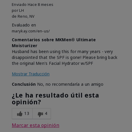
Enviado
Hace 8 meses
por
LH
de
Reno, NV
Evaluado en
marykay.com/en-us/
Comentarios sobre MKMen® Ultimate
Moisturizer
Husband has been using this for many years - very
disappointed that the SPF is gone! Please bring back
the original Men's Facial Hydrator w/SPF
Mostrar Traducción
Conclusión
No, no recomendaría a un amigo
¿Le ha resultado útil esta
opinión?
13
4
Marcar esta opinión