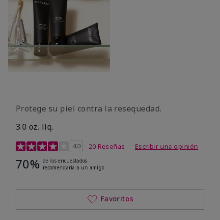
Protege su piel contra la resequedad.
3.0 oz. líq.
Calificación de clientes de 3,7 de 5
4.0
20 Reseñas
Escribir una opinión
70%
de los encuestados
recomendaría a un amigo.
Favoritos