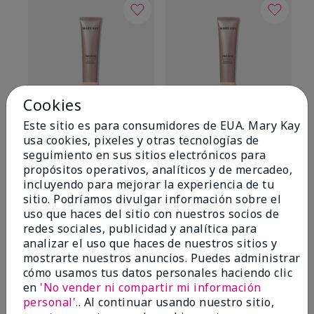
Cookies
Este sitio es para consumidores de EUA. Mary Kay
TimeWise® Matte 3D
TimeWise® Luminous 3D
Sk
usa cookies, pixeles y otras tecnologías de
Foundation
Foundation
De
seguimiento en sus sitios electrónicos para
es
Light 1​ (subtonos rosados
Light 1​ (subtonos rosados
propósitos operativos, analíticos y de mercadeo,
fríos)
fríos)
$9
incluyendo para mejorar la experiencia de tu
$28.00
$28.00
sitio. Podríamos divulgar información sobre el
uso que haces del sitio con nuestros socios de
redes sociales, publicidad y analítica para
analizar el uso que haces de nuestros sitios y
mostrarte nuestros anuncios. Puedes administrar
cómo usamos tus datos personales haciendo clic
en
'No vender ni compartir mi información
OPINIONES
personal'.
. Al continuar usando nuestro sitio,