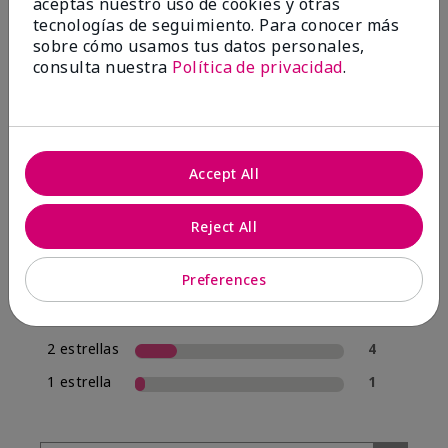
aceptas nuestro uso de cookies y otras
tecnologías de seguimiento. Para conocer más
sobre cómo usamos tus datos personales,
4.0
consulta nuestra
Política de privacidad
.
20 Reseñas
Escribir Una Opinión
Accept All
70%
de los encuestados recomendaría a un amigo.
Reject All
5 estrellas
12
Preferences
4 estrellas
1
3 estrellas
2
2 estrellas
4
1 estrella
1