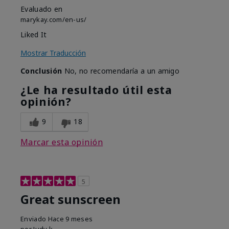
Evaluado en
marykay.com/en-us/
Liked It
Mostrar Traducción
Conclusión
No, no recomendaría a un amigo
¿Le ha resultado útil esta
opinión?
9
18
Marcar esta opinión
5
Great sunscreen
Enviado
Hace 9 meses
por
Judy k