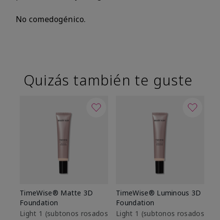
No comedogénico.
Quizás también te guste
TimeWise® Matte 3D
TimeWise® Luminous 3D
Sk
Foundation
Foundation
De
es
Light 1​ (subtonos rosados
Light 1​ (subtonos rosados