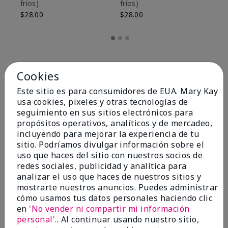
fríos)
fríos)
$9
$28.00
$28.00
Cookies
Este sitio es para consumidores de EUA. Mary Kay
usa cookies, pixeles y otras tecnologías de
seguimiento en sus sitios electrónicos para
propósitos operativos, analíticos y de mercadeo,
incluyendo para mejorar la experiencia de tu
sitio. Podríamos divulgar información sobre el
uso que haces del sitio con nuestros socios de
redes sociales, publicidad y analítica para
OPINIONES
analizar el uso que haces de nuestros sitios y
mostrarte nuestros anuncios. Puedes administrar
cómo usamos tus datos personales haciendo clic
en
'No vender ni compartir mi información
4.8
personal'.
. Al continuar usando nuestro sitio,