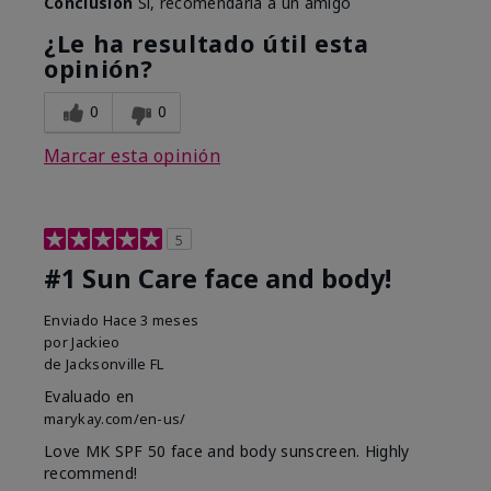
Conclusión
Sí, recomendaría a un amigo
¿Le ha resultado útil esta
opinión?
0
0
Marcar esta opinión
5
#1 Sun Care face and body!
Enviado
Hace 3 meses
por
Jackieo
de
Jacksonville FL
Evaluado en
marykay.com/en-us/
Love MK SPF 50 face and body sunscreen. Highly
recommend!