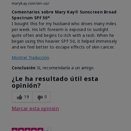
marykay.com/en-us/
Comentarios sobre Mary Kay® Sunscreen Broad
Spectrum SPF 50*
I bought this for my husband who drives many miles
per week. His left forearm is exposed to sunlight
quite often and begins to itch with a rash. When he
began using this heavier SPF 50, it helped immensely
and we feel better to escape effects of skin cancer.
Mostrar Traducción
Conclusión
Sí, recomendaría a un amigo
¿Le ha resultado útil esta
opinión?
19
0
Marcar esta opinión
5