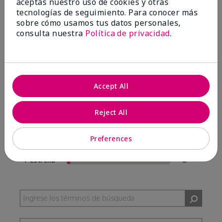
aceptas nuestro uso de cookies y otras
57 Reseñas
tecnologías de seguimiento. Para conocer más
sobre cómo usamos tus datos personales,
Escribir Una Opinión
consulta nuestra
Política de privacidad
.
95%
de los encuestados recomendaría a un amigo.
Accept All
5 estrellas
54
4 estrellas
0
Reject All
3 estrellas
1
Preferences
2 estrellas
0
1 estrella
2