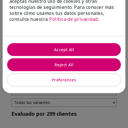
aceptas nuestro uso de cookies y otras
tecnologías de seguimiento. Para conocer más
4 estrellas
7
sobre cómo usamos tus datos personales,
3 estrellas
2
consulta nuestra
Política de privacidad
.
2 estrellas
0
1 estrella
3
Accept All
Tono De Piel
Filtrar
Reject All
reseñas
por
Tono
Preferences
de
piel
Evaluado por 299 clientes