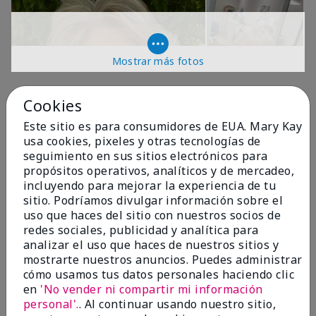
Mostrar más fotos
OPINIONES
Cookies
Este sitio es para consumidores de EUA. Mary Kay
usa cookies, pixeles y otras tecnologías de
4.9
seguimiento en sus sitios electrónicos para
propósitos operativos, analíticos y de mercadeo,
299 Reseñas
incluyendo para mejorar la experiencia de tu
sitio. Podríamos divulgar información sobre el
Escribir Una Opinión
uso que haces del sitio con nuestros socios de
redes sociales, publicidad y analítica para
99%
analizar el uso que haces de nuestros sitios y
mostrarte nuestros anuncios. Puedes administrar
de los encuestados recomendaría a un amigo.
cómo usamos tus datos personales haciendo clic
en
'No vender ni compartir mi información
personal'.
. Al continuar usando nuestro sitio,
5 estrellas
287