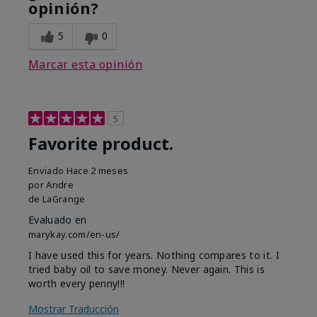
opinión?
5
0
Marcar esta opinión
5
Favorite product.
Enviado
Hace 2 meses
por
Andre
de
LaGrange
Evaluado en
marykay.com/en-us/
I have used this for years. Nothing compares to it. I
tried baby oil to save money. Never again. This is
worth every penny!!!
Mostrar Traducción