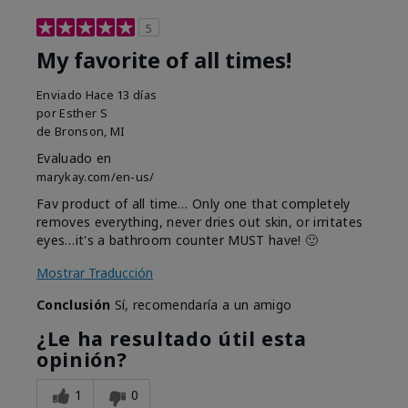
5
My favorite of all times!
Enviado
Hace 13 días
por
Esther S
de
Bronson, MI
Evaluado en
marykay.com/en-us/
Fav product of all time… Only one that completely
removes everything, never dries out skin, or irritates
eyes…it's a bathroom counter MUST have! 🙂
Mostrar Traducción
Conclusión
Sí, recomendaría a un amigo
¿Le ha resultado útil esta
opinión?
1
0