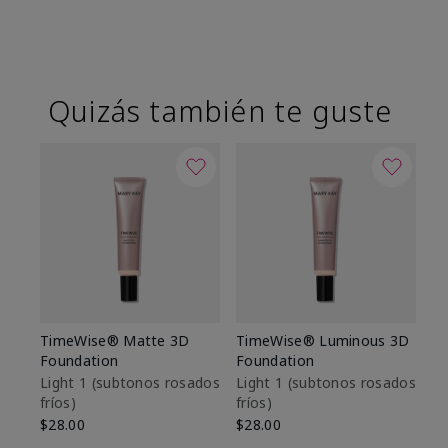
Quizás también te guste
TimeWise® Matte 3D
TimeWise® Luminous 3D
Sk
Foundation
Foundation
De
es
Light 1​ (subtonos rosados
Light 1​ (subtonos rosados
fríos)
fríos)
$9
$28.00
$28.00