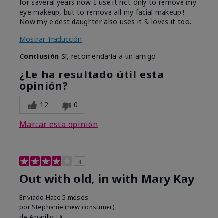
for several years now. I use it not only to remove my
eye makeup, but to remove all my facial makeup!!
Now my eldest daughter also uses it & loves it too.
Mostrar Traducción
Conclusión
Sí, recomendaría a un amigo
¿Le ha resultado útil esta
opinión?
12
0
Marcar esta opinión
4
Out with old, in with Mary Kay
Enviado
Hace 5 meses
por
Stephanie (new consumer)
de
Amarillo,TX