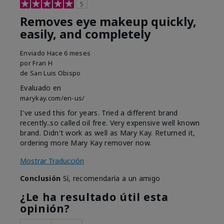
5
Removes eye makeup quickly,
easily, and completely
Enviado
Hace 6 meses
por
Fran H
de
San Luis Obispo
Evaluado en
marykay.com/en-us/
I've used this for years. Tried a different brand
recently..so called oil free. Very expensive well known
brand. Didn't work as well as Mary Kay. Returned it,
ordering more Mary Kay remover now.
Mostrar Traducción
Conclusión
Sí, recomendaría a un amigo
¿Le ha resultado útil esta
opinión?