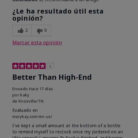
¿Le ha resultado útil esta
opinión?
2
0
Marcar esta opinión
5
Better Than High-End
Enviado
Hace 17 días
por
Kaky
de
Knoxville/TN
Evaluado en
marykay.com/en-us/
I've kept a small amount at the bottom of a bottle
to remind myself to restock once my (ordered on an
Ulta special) Lancome Bi Facil is finished, and having