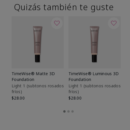
Quizás también te guste
TimeWise® Matte 3D
TimeWise® Luminous 3D
Sk
Foundation
Foundation
De
es
Light 1​ (subtonos rosados
Light 1​ (subtonos rosados
fríos)
fríos)
$9
$28.00
$28.00