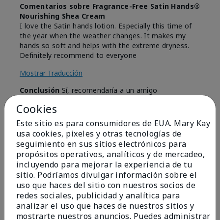
Comentarios sobre Fragrance-Free Satin Hands®
Nourishing Shea Cream
I love the Satin hands lotion. Especially this time of
the year when the weather changes. It makes my
hands so soft and helps with the extreme dryness.
Definitely recommend to everyone
Mostrar Traducción
Conclusión
Sí, recomendaría a un amigo
¿Le ha resultado útil esta
Cookies
opinión?
Este sitio es para consumidores de EUA. Mary Kay
usa cookies, pixeles y otras tecnologías de
3
0
seguimiento en sus sitios electrónicos para
propósitos operativos, analíticos y de mercadeo,
Marcar esta opinión
incluyendo para mejorar la experiencia de tu
sitio. Podríamos divulgar información sobre el
uso que haces del sitio con nuestros socios de
redes sociales, publicidad y analítica para
5
analizar el uso que haces de nuestros sitios y
Just Love!
mostrarte nuestros anuncios. Puedes administrar