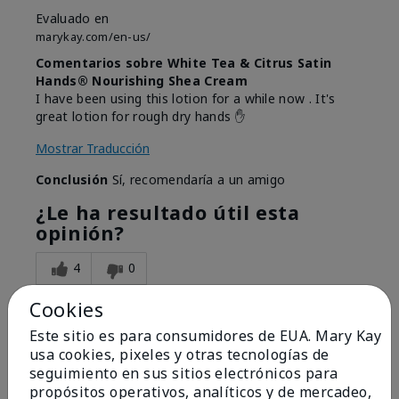
Evaluado en
marykay.com/en-us/
Comentarios sobre White Tea & Citrus Satin
Hands® Nourishing Shea Cream
I have been using this lotion for a while now . It's
great lotion for rough dry hands ✋️
Mostrar Traducción
Conclusión
Sí, recomendaría a un amigo
¿Le ha resultado útil esta
opinión?
4
0
Marcar esta opinión
Cookies
Este sitio es para consumidores de EUA. Mary Kay
usa cookies, pixeles y otras tecnologías de
seguimiento en sus sitios electrónicos para
5
propósitos operativos, analíticos y de mercadeo,