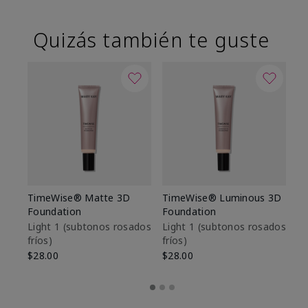
Quizás también te guste
TimeWise® Matte 3D
TimeWise® Luminous 3D
Sk
Foundation
Foundation
De
es
Light 1​ (subtonos rosados
Light 1​ (subtonos rosados
fríos)
fríos)
$9
$28.00
$28.00