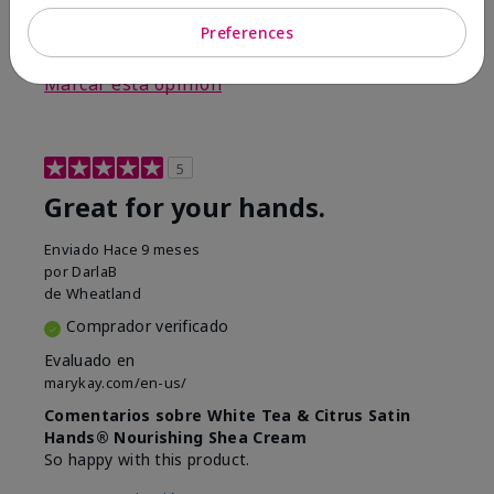
Preferences
5
0
Marcar esta opinión
5
Great for your hands.
Enviado
Hace 9 meses
por
DarlaB
de
Wheatland
Comprador verificado
Evaluado en
marykay.com/en-us/
Comentarios sobre White Tea & Citrus Satin
Hands® Nourishing Shea Cream
So happy with this product.