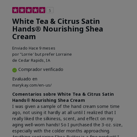
5
White Tea & Citrus Satin
Hands® Nourishing Shea
Cream
Enviado
Hace 9 meses
por
"Lorrie' but prefer Lorraine
de
Cedar Rapids, IA
Comprador verificado
Evaluado en
marykay.com/en-us/
Comentarios sobre White Tea & Citrus Satin
Hands® Nourishing Shea Cream
I was given a sample of the hand cream some time
ago, not using it hardly at all until I realized that I
really liked the silkiness, scent, and effect on my
aging well-worn hands! So I purchased the 3-oz. size,
especially with the colder months approaching.
Anything containing Shea Butter is a fine product! I