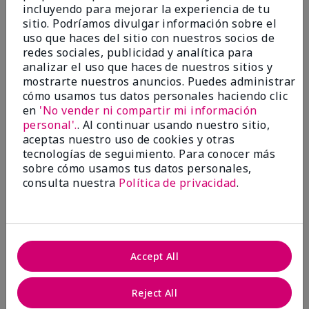
Nourishing shea hand cream.
incluyendo para mejorar la experiencia de tu
sitio. Podríamos divulgar información sobre el
Enviado
Hace 9 meses
uso que haces del sitio con nuestros socios de
por
Brenda
redes sociales, publicidad y analítica para
de
Kent
analizar el uso que haces de nuestros sitios y
Comprador verificado
mostrarte nuestros anuncios. Puedes administrar
cómo usamos tus datos personales haciendo clic
Evaluado en
en
'No vender ni compartir mi información
marykay.com/en-us/
personal'.
. Al continuar usando nuestro sitio,
Comentarios sobre White Tea & Citrus Satin
aceptas nuestro uso de cookies y otras
Hands® Nourishing Shea Cream
tecnologías de seguimiento. Para conocer más
I love all the white tea and citrus moisturizing
sobre cómo usamos tus datos personales,
products. They work better than any similar products
consulta nuestra
Política de privacidad
.
I've used for dry skin. I use them myself and buy
them for gifts for friends and family. They're priced
fairly and worth the cost.
Mostrar Traducción
Accept All
Conclusión
Sí, recomendaría a un amigo
¿Le ha resultado útil esta
Reject All
opinión?