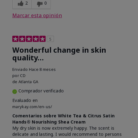
2
0
Marcar esta opinión
5
Wonderful change in skin
quality…
Enviado
Hace 8 meses
por
CD
de
Atlanta GA
Comprador verificado
Evaluado en
marykay.com/en-us/
Comentarios sobre White Tea & Citrus Satin
Hands® Nourishing Shea Cream
My dry skin is now extremely happy. The scent is
delicate and lasting. I would recommend to persons