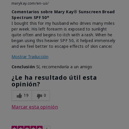
marykay.com/en-us/
Comentarios sobre Mary Kay® Sunscreen Broad
Spectrum SPF 50*
I bought this for my husband who drives many miles
per week. His left forearm is exposed to sunlight
quite often and begins to itch with a rash. When he
began using this heavier SPF 50, it helped immensely
and we feel better to escape effects of skin cancer.
Mostrar Traducción
Conclusión
Sí, recomendaría a un amigo
¿Le ha resultado útil esta
opinión?
19
0
Marcar esta opinión
5