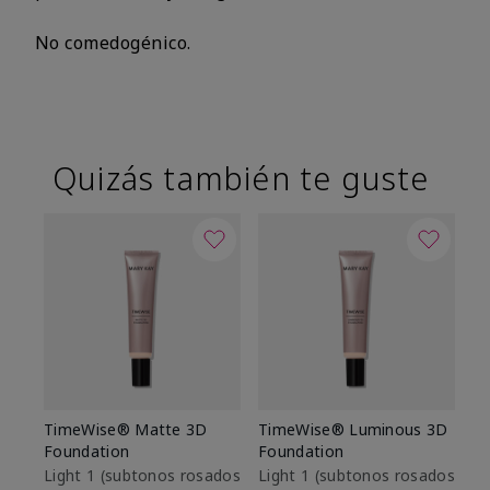
No comedogénico.
Quizás también te guste
TimeWise® Matte 3D
TimeWise® Luminous 3D
Sk
Foundation
Foundation
De
es
Light 1​ (subtonos rosados
Light 1​ (subtonos rosados