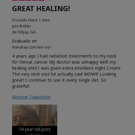
GREAT HEALING!
Enviado
Hace 1 mes
por
Bobbi
de
Ellijay, GA
Evaluado en
marykay.com/en-us/
4 years ago I had radiation treatments to my neck
for throat cancer. My doctor was unhappy with my
healing until I was given extra emollient night Cream.
The very next visit hé actually said WOW!!! Looking
great! I continue to use it every single dat. So
grateful!
Mostrar Traducción
74 year old post