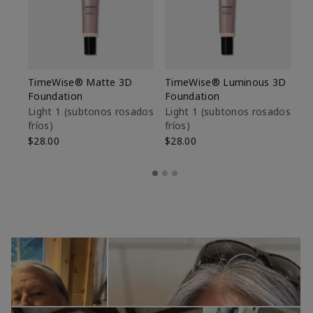
TimeWise® Matte 3D
TimeWise® Luminous 3D
Sk
Foundation
Foundation
De
es
Light 1​ (subtonos rosados
Light 1​ (subtonos rosados
fríos)
fríos)
$9
$28.00
$28.00