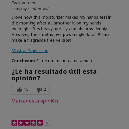
Evaluado en
marykay.com/en-us/
I love how this moisturizer makes my hands feel in
the morning after a I smother it on my hands
overnight. It is heavy, greasy and absorbs deeply.
However, the smell is overpoweringly floral. Please
make a fragrance free version!
Mostrar Traducción
Conclusión
Sí, recomendaría a un amigo
¿Le ha resultado útil esta
opinión?
15
2
Marcar esta opinión
5