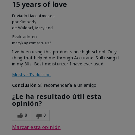
15 years of love
Enviado
Hace 4 meses
por
Kimberly
de
Waldorf, Maryland
Evaluado en
marykay.com/en-us/
I've been using this product since high school. Only
thing that helped me through Accutane. Still using it
in my 30s. Best moisturizer I have ever used.
Mostrar Traducción
Conclusión
Sí, recomendaría a un amigo
¿Le ha resultado útil esta
opinión?
8
0
Marcar esta opinión