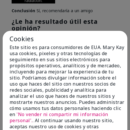
radiation.
Conclusión
Sí, recomendaría a un amigo
¿Le ha resultado útil esta
opinión?
Cookies
6
0
Este sitio es para consumidores de EUA. Mary Kay
Marcar esta opinión
usa cookies, pixeles y otras tecnologías de
seguimiento en sus sitios electrónicos para
propósitos operativos, analíticos y de mercadeo,
incluyendo para mejorar la experiencia de tu
5
sitio. Podríamos divulgar información sobre el
Great Night time emollient
uso que haces del sitio con nuestros socios de
redes sociales, publicidad y analítica para
Enviado
Hace 2 meses
analizar el uso que haces de nuestros sitios y
por
Sonia G
mostrarte nuestros anuncios. Puedes administrar
de
Chicago'Il
cómo usamos tus datos personales haciendo clic
en
'No vender ni compartir mi información
Evaluado en
personal'.
. Al continuar usando nuestro sitio,
marykay.com/en-us/
aceptas nuestro uso de cookies y otras
I use the product on my Dad, after dialysis his skin