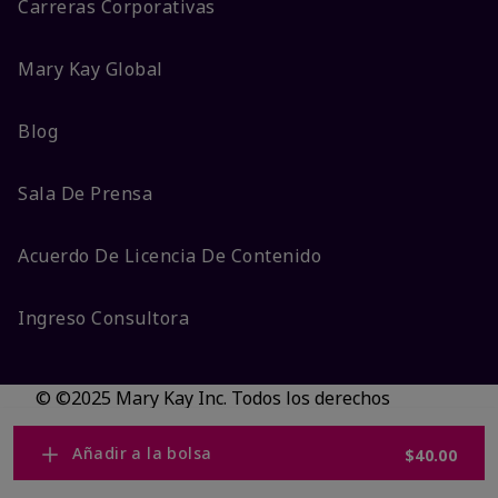
Carreras Corporativas
Mary Kay Global
Blog
Sala De Prensa
Acuerdo De Licencia De Contenido
Ingreso Consultora
© ©2025 Mary Kay Inc. Todos los derechos
reservados.
No vender/Preferencias de cookies
Añadir a la bolsa
$40.00
Código DSA/Queja al Código
Términos
Privacidad
Transparencia en CA
Accesibilidad
Cambiar país