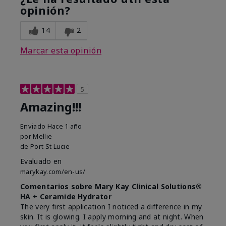
opinión?
14
2
Marcar esta opinión
5
Amazing!!!
Enviado
Hace 1 año
por
Mellie
de
Port St Lucie
Evaluado en
marykay.com/en-us/
Comentarios sobre Mary Kay Clinical Solutions®
HA + Ceramide Hydrator
The very first application I noticed a difference in my
skin. It is glowing. I apply morning and at night. When