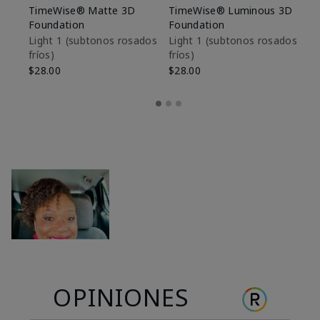
TimeWise® Matte 3D
TimeWise® Luminous 3D
Sk
Foundation
Foundation
De
es
Light 1​ (subtonos rosados
Light 1​ (subtonos rosados
fríos)
fríos)
$9
$28.00
$28.00
OPINIONES