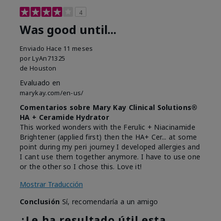
4
Was good until...
Enviado
Hace 11 meses
por
LyAn71325
de
Houston
Evaluado en
marykay.com/en-us/
Comentarios sobre Mary Kay Clinical Solutions®
HA + Ceramide Hydrator
This worked wonders with the Ferulic + Niacinamide
Brightener (applied first) then the HA+ Cer... at some
point during my peri journey I developed allergies and
I cant use them together anymore. I have to use one
or the other so I chose this. Love it!
Mostrar Traducción
Conclusión
Sí, recomendaría a un amigo
¿Le ha resultado útil esta