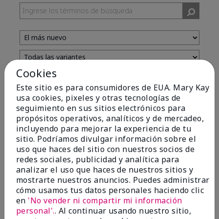
Cookies
Evaluado por 13 clientes
Este sitio es para consumidores de EUA. Mary Kay
usa cookies, pixeles y otras tecnologías de
seguimiento en sus sitios electrónicos para
5
propósitos operativos, analíticos y de mercadeo,
incluyendo para mejorar la experiencia de tu
Yeh! I really works
sitio. Podríamos divulgar información sobre el
uso que haces del sitio con nuestros socios de
Enviado
Hace 4 meses
redes sociales, publicidad y analítica para
por
Char
analizar el uso que haces de nuestros sitios y
de
Detroit, Mi
mostrarte nuestros anuncios. Puedes administrar
Evaluado en
cómo usamos tus datos personales haciendo clic
marykay.com/en-us/
en
'No vender ni compartir mi información
I ski all winter and since adding this to my progam
personal'.
. Al continuar usando nuestro sitio,