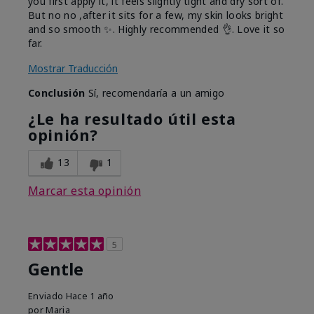
you first apply it, it feels slightly tight and dry sort of.
But no no ,after it sits for a few, my skin looks bright
and so smooth ✨️. Highly recommended 👌. Love it so
far.
Mostrar Traducción
Conclusión
Sí, recomendaría a un amigo
¿Le ha resultado útil esta
opinión?
13
1
Marcar esta opinión
5
Gentle
Enviado
Hace 1 año
por
Maria