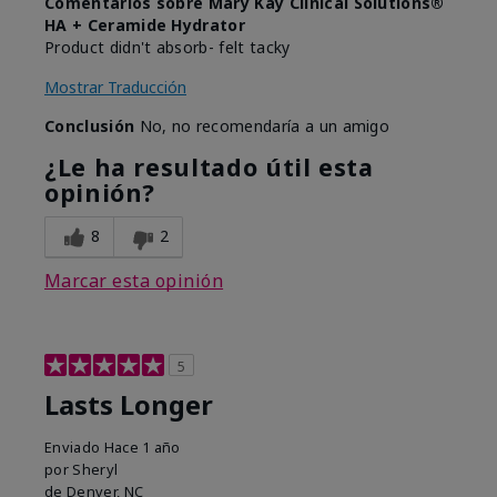
Comentarios sobre Mary Kay Clinical Solutions®
HA + Ceramide Hydrator
Product didn't absorb- felt tacky
Mostrar Traducción
Conclusión
No, no recomendaría a un amigo
¿Le ha resultado útil esta
opinión?
8
2
Marcar esta opinión
5
Lasts Longer
Enviado
Hace 1 año
por
Sheryl
de
Denver, NC