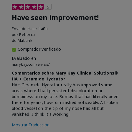
5
Have seen improvement!
Enviado
Hace 1 año
por
Rebecca
de
Mabank
Comprador verificado
Evaluado en
marykay.com/en-us/
Comentarios sobre Mary Kay Clinical Solutions®
HA + Ceramide Hydrator
HA+ Ceramide Hydrator really has improved some
areas where I had persistent discoloration or
bumpiness on my face. Bumps that had literally been
there for years, have diminished noticeably. A broken
blood vessel on the tip of my nose has all but
vanished. I think it's working!
Mostrar Traducción