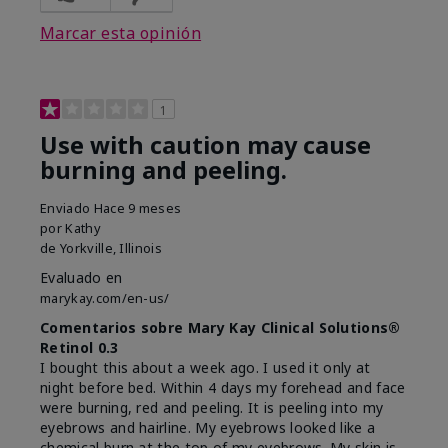
Marcar esta opinión
1
Use with caution may cause
burning and peeling.
Enviado
Hace 9 meses
por
Kathy
de
Yorkville, Illinois
Evaluado en
marykay.com/en-us/
Comentarios sobre Mary Kay Clinical Solutions®
Retinol 0.3
I bought this about a week ago. I used it only at
night before bed. Within 4 days my forehead and face
were burning, red and peeling. It is peeling into my
eyebrows and hairline. My eyebrows looked like a
chemical burn at the top of my eyebrows. My skin is