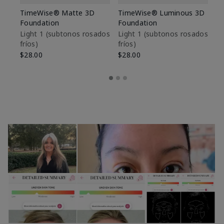
TimeWise® Matte 3D
TimeWise® Luminous 3D
Sk
Foundation
Foundation
De
es
Light 1​ (subtonos rosados
Light 1​ (subtonos rosados
fríos)
fríos)
$9
$28.00
$28.00