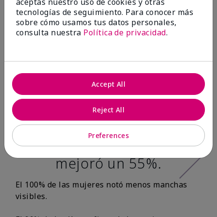
aceptas nuestro uso de cookies y otras
tecnologías de seguimiento. Para conocer más
Después de 12
sobre cómo usamos tus datos personales,
consulta nuestra
Política de privacidad
.
semanas:*
100% de las
mujeres tuvo una
Accept All
apariencia más
Reject All
tersa en la textura
de la piel y la
Preferences
suavidad de la piel
mejoró un 55%.
El 100% de las mujeres notó menos manchas
visibles.