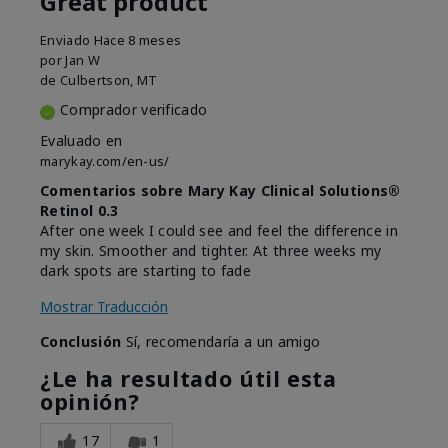
Great product
Enviado
Hace 8 meses
por
Jan W
de
Culbertson, MT
Comprador verificado
Evaluado en
marykay.com/en-us/
Comentarios sobre Mary Kay Clinical Solutions®
Retinol 0.3
After one week I could see and feel the difference in
my skin. Smoother and tighter. At three weeks my
dark spots are starting to fade
Mostrar Traducción
Conclusión
Sí, recomendaría a un amigo
¿Le ha resultado útil esta
opinión?
17
1