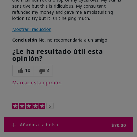
sensitive but this is ridiculous. My consultant
refunded my money and gave me a moisturizing
lotion to try but it isn't helping much.
Mostrar Traducción
Conclusión
No, no recomendaría a un amigo
¿Le ha resultado útil esta
opinión?
10
8
Marcar esta opinión
5
Retinol 0.3
Añadir a la bolsa
$70.00
Enviado
Hace 9 meses
por
Shelley