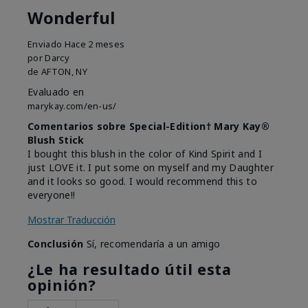
Wonderful
Enviado
Hace 2 meses
por
Darcy
de
AFTON, NY
Evaluado en
marykay.com/en-us/
Comentarios sobre Special-Edition† Mary Kay®
Blush Stick
I bought this blush in the color of Kind Spirit and I
just LOVE it. I put some on myself and my Daughter
and it looks so good. I would recommend this to
everyone!!
Mostrar Traducción
Conclusión
Sí, recomendaría a un amigo
¿Le ha resultado útil esta
opinión?