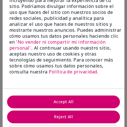
incluyendo para mejorar la experiencia de tu
investigación contra el cáncer, erradicar
sitio. Podríamos divulgar información sobre el
la violencia doméstica, promover el
uso que haces del sitio con nuestros socios de
empoderamiento económico y
redes sociales, publicidad y analítica para
transformar comunidades.
analizar el uso que haces de nuestros sitios y
mostrarte nuestros anuncios. Puedes administrar
cómo usamos tus datos personales haciendo clic
en
'No vender ni compartir mi información
personal'.
. Al continuar usando nuestro sitio,
aceptas nuestro uso de cookies y otras
tecnologías de seguimiento. Para conocer más
sobre cómo usamos tus datos personales,
consulta nuestra
Política de privacidad
.
Juntas hacemos la diferencia.
Accept All
Únete al programa global El rosa cambia
vidas® de Mary Kay y ayuda a cambiar la
Reject All
vida de mujeres y sus familias en todo el
mundo. En Estados Unidos, del 26 de abril