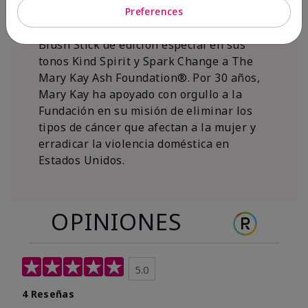
al 15 de noviembre de 2026, Mary Kay Inc.
Preferences
donará $1 de cada venta del Mary Kay®
Blush Stick de edición especial en sus
tonos Kind Spirit y Spark Change a The
Mary Kay Ash Foundation®. Por 30 años,
Mary Kay ha apoyado con orgullo a la
Fundación en su misión de eliminar los
tipos de cáncer que afectan a la mujer y
erradicar la violencia doméstica en
Estados Unidos.
OPINIONES
5.0
4 Reseñas