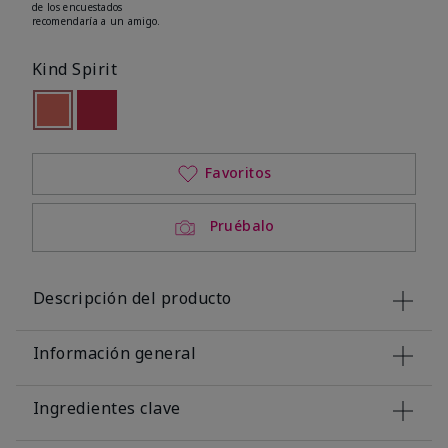
de los encuestados
recomendaría a un amigo.
Kind Spirit
seleccionado
Out of stock
Out of stock
Favoritos
Pruébalo
Descripción del producto
Información general
Ingredientes clave