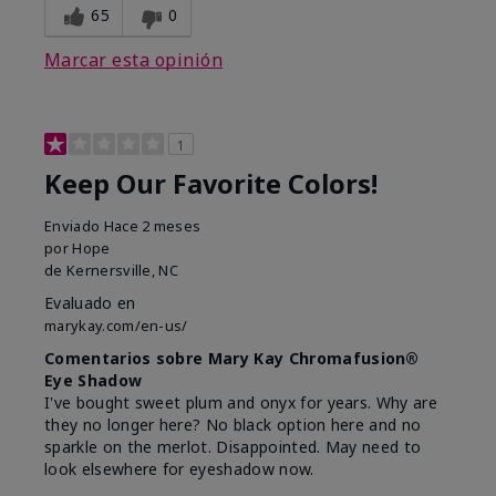
65
0
Marcar esta opinión
1
Keep Our Favorite Colors!
Enviado
Hace 2 meses
por
Hope
de
Kernersville, NC
Evaluado en
marykay.com/en-us/
Comentarios sobre Mary Kay Chromafusion®
Eye Shadow
I've bought sweet plum and onyx for years. Why are
they no longer here? No black option here and no
sparkle on the merlot. Disappointed. May need to
look elsewhere for eyeshadow now.