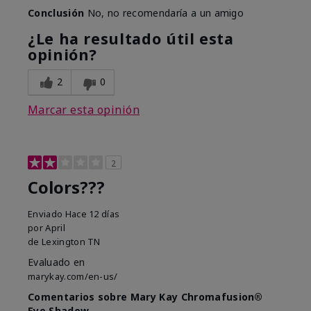
Conclusión
No, no recomendaría a un amigo
¿Le ha resultado útil esta
opinión?
2
0
Marcar esta opinión
2
Colors???
Enviado
Hace 12 días
por
April
de
Lexington TN
Evaluado en
marykay.com/en-us/
Comentarios sobre Mary Kay Chromafusion®
Eye Shadow