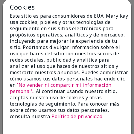
por
CNB
Cookies
de
Salisbury
Este sitio es para consumidores de EUA. Mary Kay
Evaluado en
usa cookies, pixeles y otras tecnologías de
marykay.com/en-us/
seguimiento en sus sitios electrónicos para
Comentarios sobre Mary Kay Chromafusion®
propósitos operativos, analíticos y de mercadeo,
Eye Shadow
incluyendo para mejorar la experiencia de tu
Where on earth did all the colors go? Bring them
sitio. Podríamos divulgar información sobre el
back- especially granite!
uso que haces del sitio con nuestros socios de
redes sociales, publicidad y analítica para
Mostrar Traducción
analizar el uso que haces de nuestros sitios y
mostrarte nuestros anuncios. Puedes administrar
Conclusión
No, no recomendaría a un amigo
cómo usamos tus datos personales haciendo clic
¿Le ha resultado útil esta
en
'No vender ni compartir mi información
opinión?
personal'.
. Al continuar usando nuestro sitio,
aceptas nuestro uso de cookies y otras
7
2
tecnologías de seguimiento. Para conocer más
sobre cómo usamos tus datos personales,
Marcar esta opinión
consulta nuestra
Política de privacidad
.