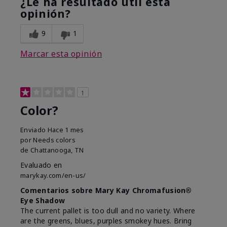
¿Le ha resultado útil esta
opinión?
9
1
Marcar esta opinión
1
Color?
Enviado
Hace 1 mes
por
Needs colors
de
Chattanooga, TN
Evaluado en
marykay.com/en-us/
Comentarios sobre Mary Kay Chromafusion®
Eye Shadow
The current pallet is too dull and no variety. Where
are the greens, blues, purples smokey hues. Bring