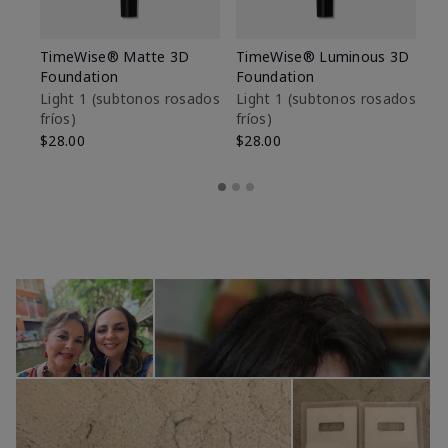
TimeWise® Matte 3D
TimeWise® Luminous 3D
Sk
Foundation
Foundation
De
es
Light 1​ (subtonos rosados
Light 1​ (subtonos rosados
fríos)
fríos)
$9
$28.00
$28.00