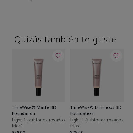
Quizás también te guste
TimeWise® Matte 3D
TimeWise® Luminous 3D
Sk
Foundation
Foundation
De
es
Light 1​ (subtonos rosados
Light 1​ (subtonos rosados
fríos)
fríos)
$9
$28.00
$28.00