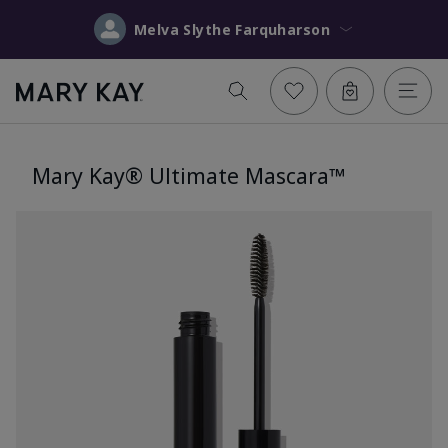
Melva Slythe Farquharson
Mary Kay® Ultimate Mascara™