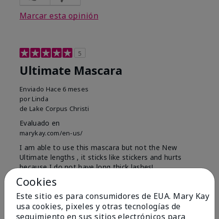
Marcar esta opinión
5
Ultimate Mascara
Enviado
Hace 6 meses
por
Linda
de
Lake Corpus Christi
Evaluado en
marykay.com/en-us/
I am able to use this mascara but not the New
Ultimate lengths , it sticks like stickers and hurts
because I do not have long thick lashes!
Cookies
Mostrar Traducción
Este sitio es para consumidores de EUA. Mary Kay
Conclusión
Sí, recomendaría a un amigo
usa cookies, pixeles y otras tecnologías de
seguimiento en sus sitios electrónicos para