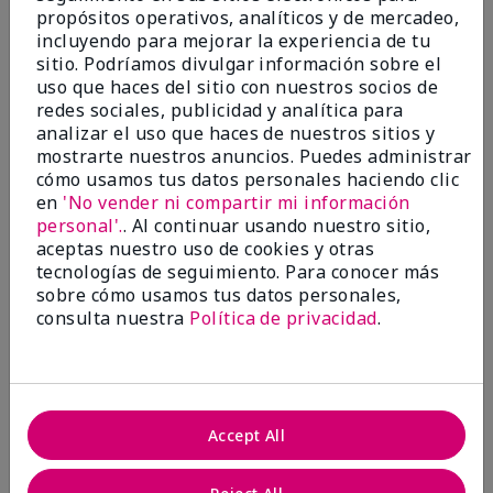
¿Le ha resultado útil esta
propósitos operativos, analíticos y de mercadeo,
opinión?
incluyendo para mejorar la experiencia de tu
sitio. Podríamos divulgar información sobre el
4
0
uso que haces del sitio con nuestros socios de
redes sociales, publicidad y analítica para
Marcar esta opinión
analizar el uso que haces de nuestros sitios y
mostrarte nuestros anuncios. Puedes administrar
cómo usamos tus datos personales haciendo clic
en
'No vender ni compartir mi información
5
personal'.
. Al continuar usando nuestro sitio,
Love it so much I buy it for my
aceptas nuestro uso de cookies y otras
gals
tecnologías de seguimiento. Para conocer más
sobre cómo usamos tus datos personales,
Enviado
Hace 7 meses
consulta nuestra
Política de privacidad
.
por
JenniferD
de
New Haven, CT
Evaluado en
marykay.com/en-us/
Accept All
I love the Ultimate mascara. It's flattering and
practically foolproof. I gifted it to my daughter and
she loves it too.