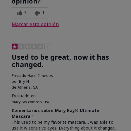
opinión?
7
1
Marcar esta opinión
1
Used to be great, now it has
changed.
Enviado
Hace 2 meses
por
Bry N
de
Athens, GA
Evaluado en
marykay.com/en-us/
Comentarios sobre Mary Kay® Ultimate
Mascara™
This used to be my favorite mascara. I was able to
use it w sensitive eyes. Everything about it changed.