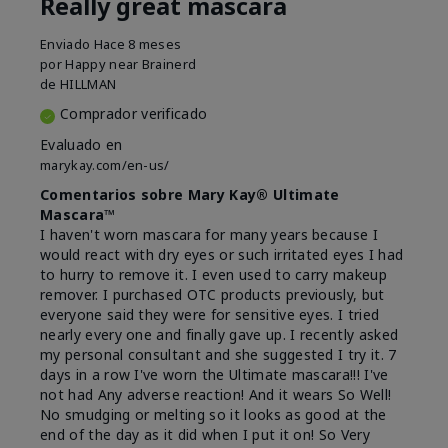
Really great mascara
Enviado
Hace 8 meses
por
Happy near Brainerd
de
HILLMAN
Comprador verificado
Evaluado en
marykay.com/en-us/
Comentarios sobre Mary Kay® Ultimate
Mascara™
I haven't worn mascara for many years because I
would react with dry eyes or such irritated eyes I had
to hurry to remove it. I even used to carry makeup
remover. I purchased OTC products previously, but
everyone said they were for sensitive eyes. I tried
nearly every one and finally gave up. I recently asked
my personal consultant and she suggested I try it. 7
days in a row I've worn the Ultimate mascara!!! I've
not had Any adverse reaction! And it wears So Well!
No smudging or melting so it looks as good at the
end of the day as it did when I put it on! So Very