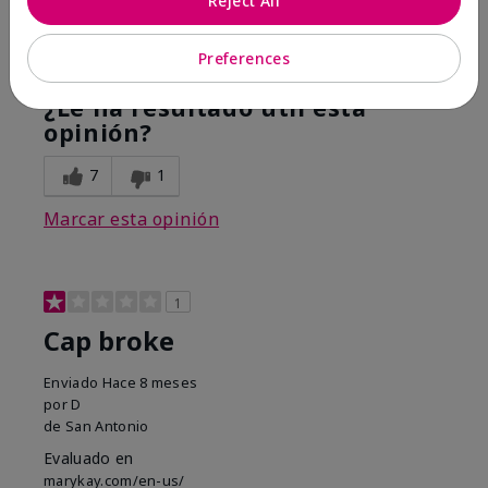
Reject All
Mostrar Traducción
Preferences
Conclusión
Sí, recomendaría a un amigo
¿Le ha resultado útil esta
opinión?
7
1
Marcar esta opinión
1
Cap broke
Enviado
Hace 8 meses
por
D
de
San Antonio
Evaluado en
marykay.com/en-us/