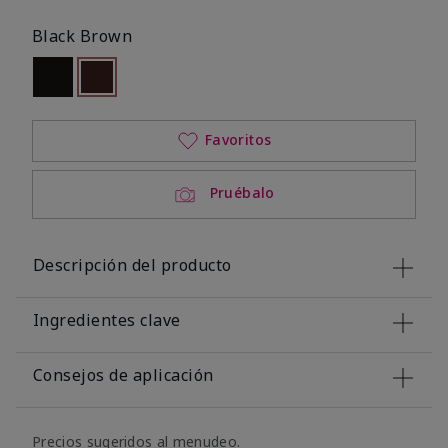
Black Brown
Out of stock
seleccionado
Out of stock
Favoritos
Pruébalo
Descripción del producto
Ingredientes clave
Consejos de aplicación
Precios sugeridos al menudeo.