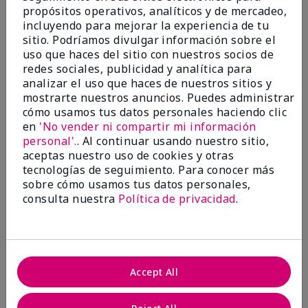
¿Le ha resultado útil esta
propósitos operativos, analíticos y de mercadeo,
opinión?
incluyendo para mejorar la experiencia de tu
sitio. Podríamos divulgar información sobre el
4
0
uso que haces del sitio con nuestros socios de
redes sociales, publicidad y analítica para
Marcar esta opinión
analizar el uso que haces de nuestros sitios y
mostrarte nuestros anuncios. Puedes administrar
cómo usamos tus datos personales haciendo clic
en
'No vender ni compartir mi información
5
personal'.
. Al continuar usando nuestro sitio,
Love it so much I buy it for my
aceptas nuestro uso de cookies y otras
gals
tecnologías de seguimiento. Para conocer más
sobre cómo usamos tus datos personales,
Enviado
Hace 7 meses
consulta nuestra
Política de privacidad
.
por
JenniferD
de
New Haven, CT
Evaluado en
marykay.com/en-us/
Accept All
I love the Ultimate mascara. It's flattering and
practically foolproof. I gifted it to my daughter and
she loves it too.