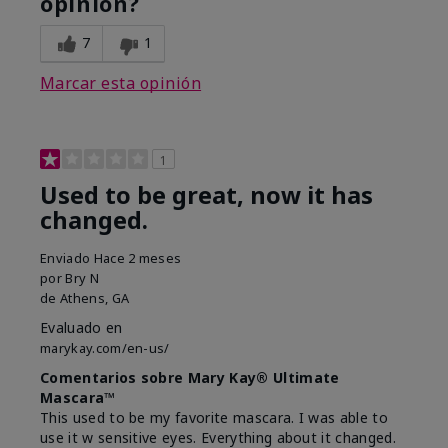
opinión?
7
1
Marcar esta opinión
1
Used to be great, now it has
changed.
Enviado
Hace 2 meses
por
Bry N
de
Athens, GA
Evaluado en
marykay.com/en-us/
Comentarios sobre Mary Kay® Ultimate
Mascara™
This used to be my favorite mascara. I was able to
use it w sensitive eyes. Everything about it changed.