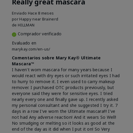
Really great mascara
Enviado
Hace 8 meses
por
Happy near Brainerd
de
HILLMAN
Comprador verificado
Evaluado en
marykay.com/en-us/
Comentarios sobre Mary Kay® Ultimate
Mascara™
I haven't worn mascara for many years because I
would react with dry eyes or such irritated eyes I had
to hurry to remove it. I even used to carry makeup
remover. I purchased OTC products previously, but
everyone said they were for sensitive eyes. I tried
nearly every one and finally gave up. I recently asked
my personal consultant and she suggested I try it. 7
days in a row I've worn the Ultimate mascara!!! I've
not had Any adverse reaction! And it wears So Well!
No smudging or melting so it looks as good at the
end of the day as it did when I put it on! So Very