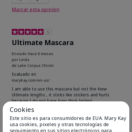
Marcar esta opinión
5
Ultimate Mascara
Enviado
Hace 6 meses
por
Linda
de
Lake Corpus Christi
Evaluado en
marykay.com/en-us/
I am able to use this mascara but not the New
Ultimate lengths , it sticks like stickers and hurts
because I do not have long thick lashes!
Cookies
Mostrar Traducción
Este sitio es para consumidores de EUA. Mary Kay
Conclusión
Sí, recomendaría a un amigo
usa cookies, pixeles y otras tecnologías de
seguimiento en sus sitios electrónicos para