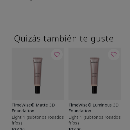
Quizás también te guste
TimeWise® Matte 3D
TimeWise® Luminous 3D
Sk
Foundation
Foundation
De
es
Light 1​ (subtonos rosados
Light 1​ (subtonos rosados
fríos)
fríos)
$9
$28.00
$28.00