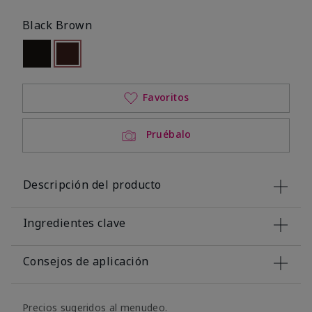
Black Brown
Out of stock
seleccionado
Out of stock
Favoritos
Pruébalo
Descripción del producto
Ingredientes clave
Consejos de aplicación
Precios sugeridos al menudeo.