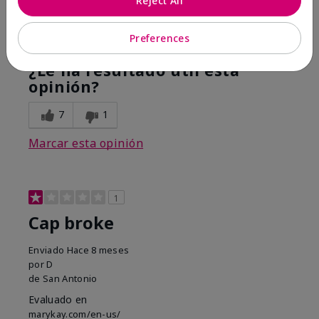
Reject All
Mostrar Traducción
Preferences
Conclusión
Sí, recomendaría a un amigo
¿Le ha resultado útil esta
opinión?
7
1
Marcar esta opinión
1
Cap broke
Enviado
Hace 8 meses
por
D
de
San Antonio
Evaluado en
marykay.com/en-us/