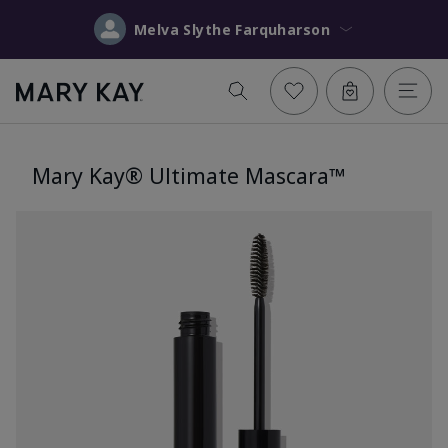
Melva Slythe Farquharson
Mary Kay® Ultimate Mascara™