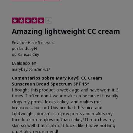
5
Amazing lightweight CC cream
Enviado
Hace 5 meses
por
LindseyH
de
Kansas City
Evaluado en
marykay.com/en-us/
Comentarios sobre Mary Kay® CC Cream
Sunscreen Broad Spectrum SPF 15*
I bought this product a week ago and have worn it 3
times. I often don't wear make up because it usually
clogs my pores, looks cakey, and makes me
breakout... but not this product. It's nice and
lightweight, doesn't clog my pores and makes my
face look more glowing than cakey! It matches my
skin so well that it almost looks like I have nothing
on. Highly recommend!