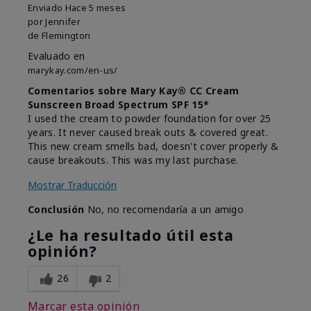
Enviado
Hace 5 meses
por
Jennifer
de
Flemington
Evaluado en
marykay.com/en-us/
Comentarios sobre Mary Kay® CC Cream
Sunscreen Broad Spectrum SPF 15*
I used the cream to powder foundation for over 25
years. It never caused break outs & covered great.
This new cream smells bad, doesn't cover properly &
cause breakouts. This was my last purchase.
Mostrar Traducción
Conclusión
No, no recomendaría a un amigo
¿Le ha resultado útil esta
opinión?
26
2
Marcar esta opinión