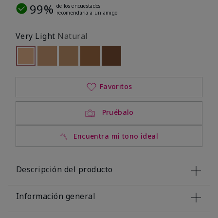
99%
de los encuestados
recomendaría a un amigo.
Very Light
Natural
seleccionado
Out of stock
Out of stock
Out of stock
Out of stock
Out of stock
Favoritos
Pruébalo
Encuentra mi tono ideal
Descripción del producto
Información general