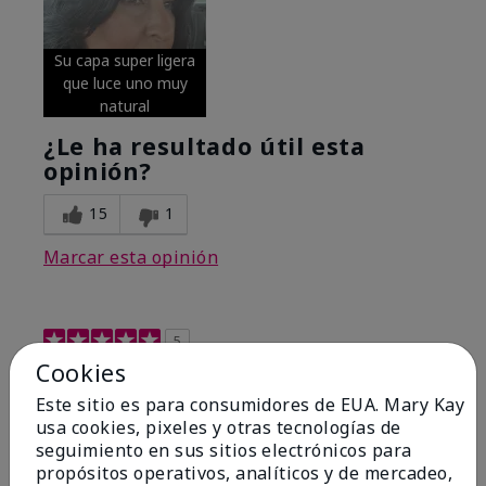
Su capa super ligera
que luce uno muy
natural
¿Le ha resultado útil esta
opinión?
15
1
Marcar esta opinión
5
Cookies
Excellent
Este sitio es para consumidores de EUA. Mary Kay
Enviado
Hace 4 meses
usa cookies, pixeles y otras tecnologías de
por
Coverly
seguimiento en sus sitios electrónicos para
de
Columbia Missouri
propósitos operativos, analíticos y de mercadeo,