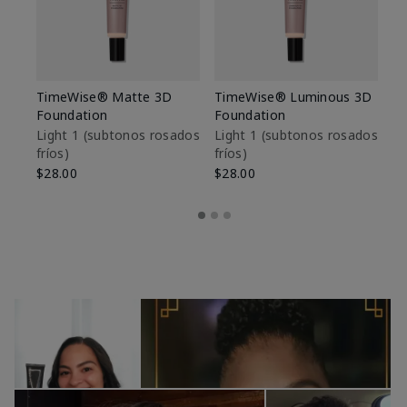
TimeWise® Matte 3D
TimeWise® Luminous 3D
Sk
Foundation
Foundation
De
es
Light 1​ (subtonos rosados
Light 1​ (subtonos rosados
fríos)
fríos)
$9
$28.00
$28.00