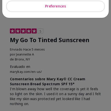
23
0
Preferences
Marcar esta opinión
5
My Go To Tinted Sunscreen
Enviado
Hace 5 meses
por
Jeannette A
de
Bronx, NY
Evaluado en
marykay.com/en-us/
Comentarios sobre Mary Kay® CC Cream
Sunscreen Broad Spectrum SPF 15*
I'm blown away how well the coverage is yet it feels
so light on the skin. I used it on a sunny day and I felt
like my skin was protected yet looked like I had
nothing on.