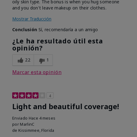
oily skin type. The bonus is when you hug someone
and you don't leave makeup on their clothes.
Mostrar Traducción
Conclusión
Sí, recomendaría a un amigo
¿Le ha resultado útil esta
opinión?
22
1
Marcar esta opinión
4
Light and beautiful coverage!
Enviado
Hace 4 meses
por
MarlinC
de
Kissimmee, Florida