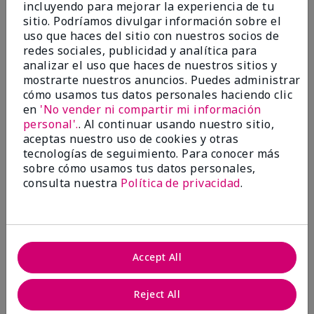
incluyendo para mejorar la experiencia de tu
Evaluado en
sitio. Podríamos divulgar información sobre el
marykay.com/en-us/
uso que haces del sitio con nuestros socios de
Comentarios sobre Mary Kay® CC Cream
redes sociales, publicidad y analítica para
Sunscreen Broad Spectrum SPF 15*
analizar el uso que haces de nuestros sitios y
I have been wearing the cc cream for 8 years now. I
mostrarte nuestros anuncios. Puedes administrar
absolutely love it. Its not cakey it's not heavy and it
cómo usamos tus datos personales haciendo clic
blends effortlessly. I get compliments all the time.
en
'No vender ni compartir mi información
10/10 I definitely recommend.
personal'.
. Al continuar usando nuestro sitio,
Mostrar Traducción
aceptas nuestro uso de cookies y otras
tecnologías de seguimiento. Para conocer más
sobre cómo usamos tus datos personales,
consulta nuestra
Política de privacidad
.
Walking in victory
Conclusión
Sí, recomendaría a un amigo
Accept All
¿Le ha resultado útil esta
opinión?
Reject All