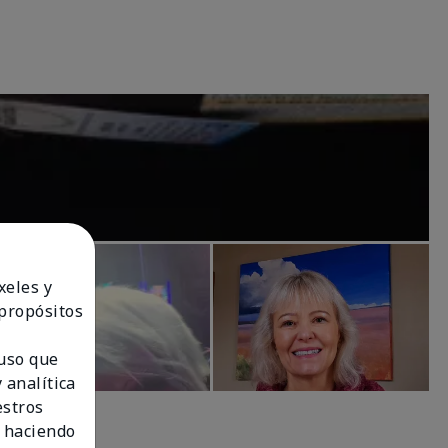
xeles y
 propósitos
 uso que
 analítica
estros
 haciendo