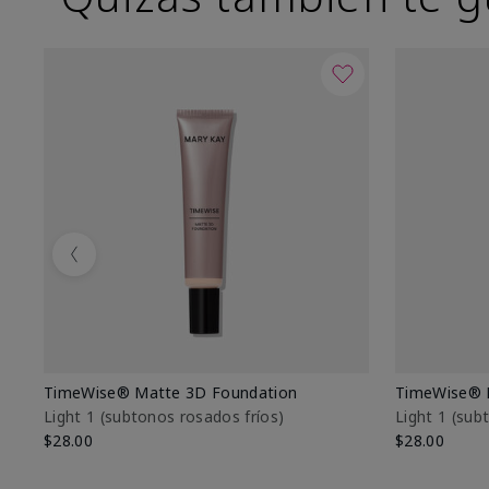
Previous
TimeWise® Matte 3D Foundation
TimeWise® 
Light 1​ (subtonos rosados fríos)
Light 1​ (su
$28.00
$28.00