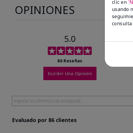
clic en
'
OPINIONES
usando n
seguimie
consulta
5.0
86 Reseñas
Escribir Una Opinión
Evaluado por 86 clientes