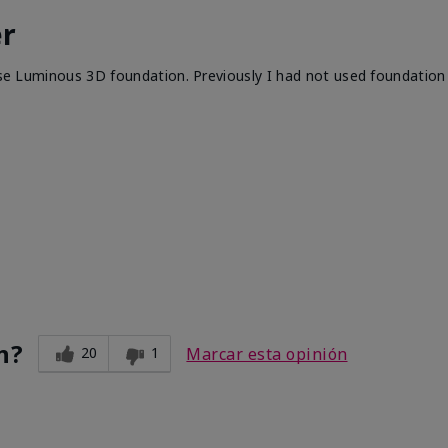
er
wise Luminous 3D foundation. Previously I had not used foundation 
n?
20
1
Marcar esta opinión