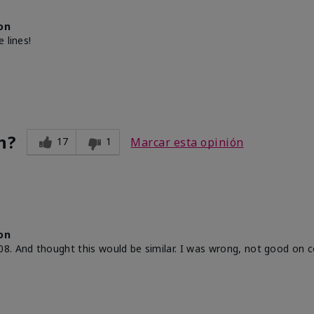
on
 lines!
n?
17
1
Marcar esta opinión
on
8. And thought this would be similar. I was wrong, not good on 