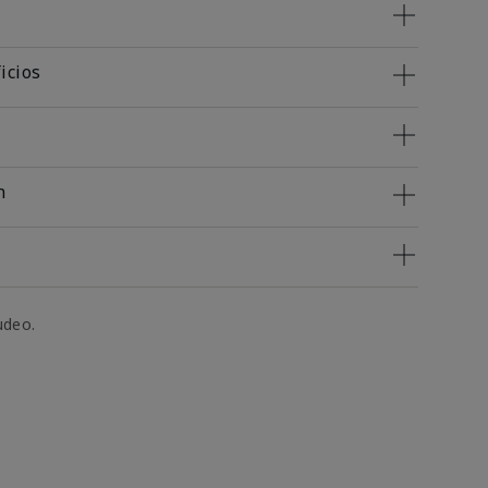
icios
n
udeo.