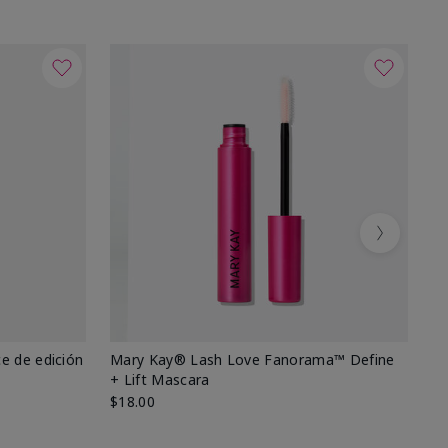
Next
e de edición
Mary Kay® Lash Love Fanorama™ Define
Ma
+ Lift Mascara
Ki
$18.00
$2