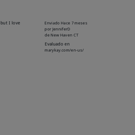
but I love
Enviado
Hace 7 meses
por
JenniferD
de
New Haven CT
Evaluado en
marykay.com/en-us/