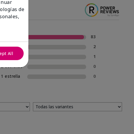
tinuar
nologías de
sonales,
5 estrellas
83
4 estrellas
2
ept All
3 estrellas
1
2 estrellas
0
1 estrella
0