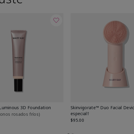
Luminous 3D Foundation
Skinvigorate™ Duo Facial Devic
especial†
btonos rosados fríos)
$95.00