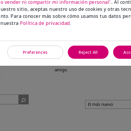
No vender ni compartir mi información personal'.
. Al con
uestro sitio, aceptas nuestro uso de cookies y otras tec
nto. Para conocer más sobre cómo usamos tus datos per
 nuestra
Política de privacidad
.
100%
Preferences
Reject All
Acc
de los encuestados
recomendaría a un
amigo.