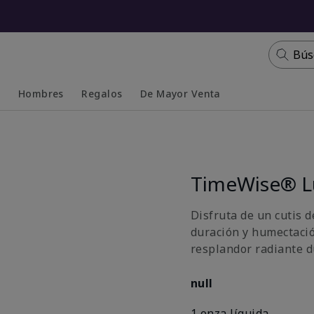
Bús
s
Hombres
Regalos
De Mayor Venta
Collapsed
Expanded
TimeWise® L
Disfruta de un cutis 
duración y humectació
resplandor radiante du
null
1 onza líquida