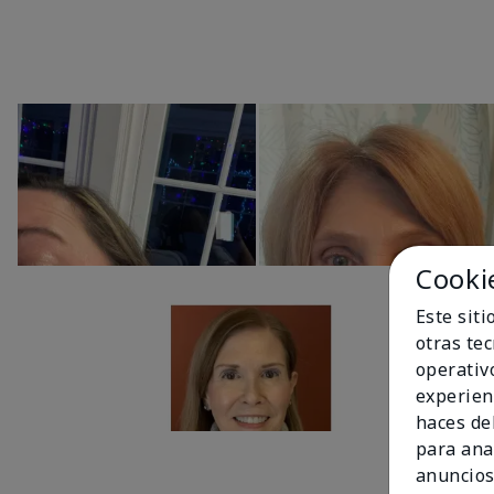
Cooki
Este sit
otras te
operativ
experien
haces del
para ana
anuncios