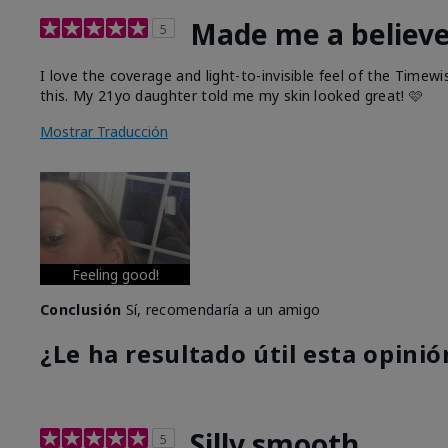
Made me a believ
5
I love the coverage and light-to-invisible feel of the Time
this. My 21yo daughter told me my skin looked great! 🩷
Mostrar Traducción
Feeling good!
Conclusión
Sí, recomendaría a un amigo
¿Le ha resultado útil esta opinió
Silly smooth
5