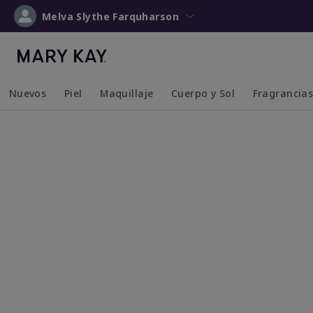
Melva Slythe Farquharson
Nuevos
Piel
Maquillaje
Cuerpo y Sol
Fragrancia
Collapsed
Expanded
Collapsed
Expanded
Collapsed
Expanded
Collapsed
Expanded