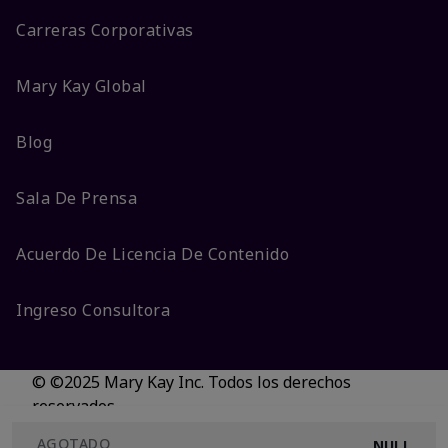
Carreras Corporativas
Mary Kay Global
Blog
Sala De Prensa
Acuerdo De Licencia De Contenido
Ingreso Consultora
© ©2025 Mary Kay Inc. Todos los derechos
reservados.
No vender/Preferencias de cookies
AGOTADO
NULL