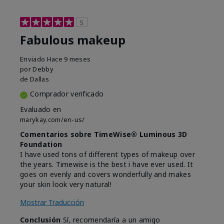
5
Fabulous makeup
Enviado
Hace 9 meses
por
Debby
de
Dallas
Comprador verificado
Evaluado en
marykay.com/en-us/
Comentarios sobre TimeWise® Luminous 3D
Foundation
I have used tons of different types of makeup over
the years. Timewise is the best i have ever used. It
goes on evenly and covers wonderfully and makes
your skin look very natural!
Mostrar Traducción
Conclusión
Sí, recomendaría a un amigo