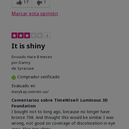
17
1
Marcar esta opinión
3
It is shiny
Enviado
Hace 8 meses
por
Danny
de
Syracuse
Comprador verificado
Evaluado en
marykay.com/en-us/
Comentarios sobre TimeWise® Luminous 3D
Foundation
I bought not to long ago, because no longer have
bronze 708. And thought this would be similar. I was
wrong, not good on coverage of discoloration in eye
area. Also too shiny.