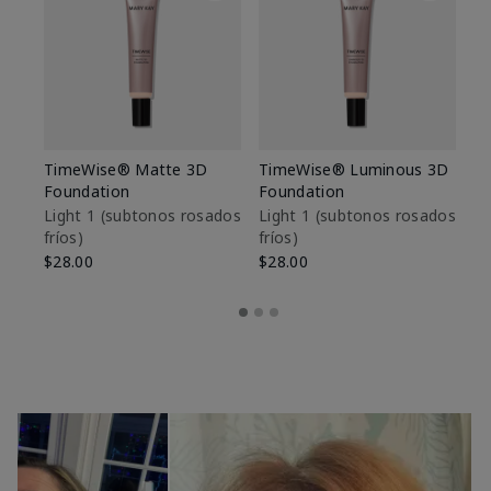
TimeWise® Matte 3D
TimeWise® Luminous 3D
Sk
Foundation
Foundation
De
es
Light 1​ (subtonos rosados
Light 1​ (subtonos rosados
fríos)
fríos)
$9
$28.00
$28.00