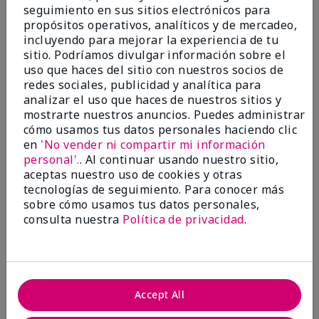
seguimiento en sus sitios electrónicos para
Evaluado en
propósitos operativos, analíticos y de mercadeo,
marykay.com/en-us/
incluyendo para mejorar la experiencia de tu
Comentarios sobre TimeWise® Luminous 3D
sitio. Podríamos divulgar información sobre el
Foundation
uso que haces del sitio con nuestros socios de
I've been using this for years. Great coverage
redes sociales, publicidad y analítica para
analizar el uso que haces de nuestros sitios y
Mostrar Traducción
mostrarte nuestros anuncios. Puedes administrar
Conclusión
Sí, recomendaría a un amigo
cómo usamos tus datos personales haciendo clic
en
'No vender ni compartir mi información
¿Le ha resultado útil esta
personal'.
. Al continuar usando nuestro sitio,
opinión?
aceptas nuestro uso de cookies y otras
tecnologías de seguimiento. Para conocer más
14
0
sobre cómo usamos tus datos personales,
consulta nuestra
Política de privacidad
.
Marcar esta opinión
5
Accept All
Wonderful texture