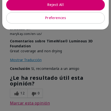
Enviado
Hace 9 meses
Reject All
por
Anonymous
de
Boise Idaho
Preferences
Comprador verificado
Evaluado en
marykay.com/en-us/
Comentarios sobre TimeWise® Luminous 3D
Foundation
Great coverage and non drying
Mostrar Traducción
Conclusión
Sí, recomendaría a un amigo
¿Le ha resultado útil esta
opinión?
12
0
Marcar esta opinión