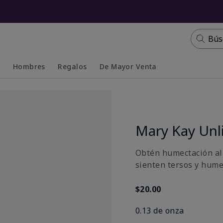
Bús
s
Hombres
Regalos
De Mayor Venta
Collapsed
Expanded
Mary Kay Unl
Obtén humectación al 
sienten tersos y hume
$20.00
0.13 de onza