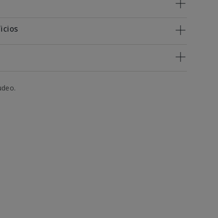
icios
udeo.