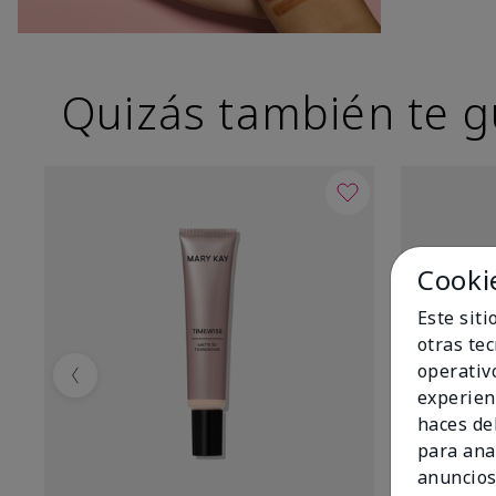
Quizás también te g
Cooki
Este sit
otras te
operativ
Previous
experien
haces del
para ana
anuncios