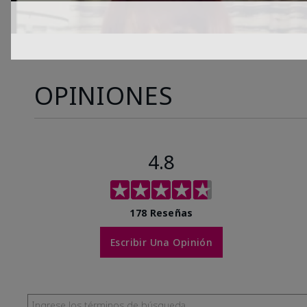
OPINIONES
4.8
178 Reseñas
Escribir Una Opinión