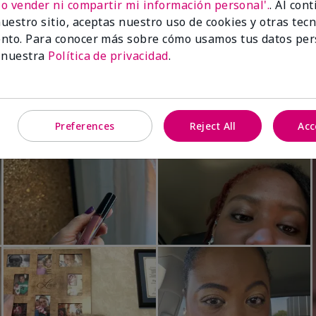
No vender ni compartir mi información personal'.
. Al con
Luminous 3D Foundation
Skinvigorate™ Duo Facial Devic
uestro sitio, aceptas nuestro uso de cookies y otras tec
especial†
btonos rosados fríos)
nto. Para conocer más sobre cómo usamos tus datos per
$95.00
 nuestra
Política de privacidad
.
Preferences
Reject All
Acc