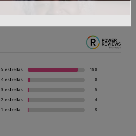
5 estrellas
158
4 estrellas
8
3 estrellas
5
2 estrellas
4
1 estrella
3