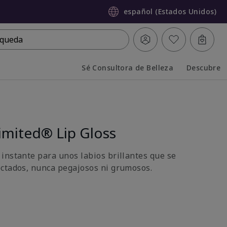
español (Estados Unidos)
queda
Sé Consultora de Belleza
Descubre
Collapsed
Expanded
imited® Lip Gloss
instante para unos labios brillantes que se
ctados, nunca pegajosos ni grumosos.