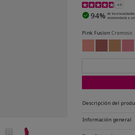
Calificación de clientes 
4.8
94%
de los encuestados
recomendaría a un
Pink Fusion
Cremoso
Out of stock
Out of stock
Out of st
Out
Descripción del produ
Información general