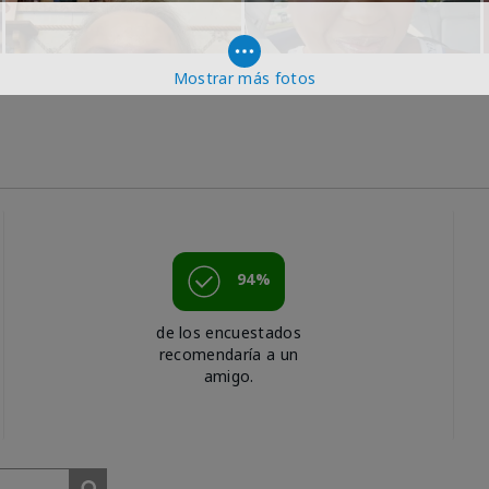
Mostrar más fotos
94%
de los encuestados
recomendaría a un
amigo.