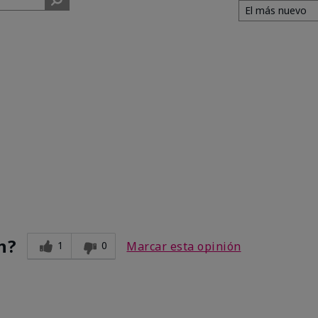
n?
1
0
Marcar esta opinión