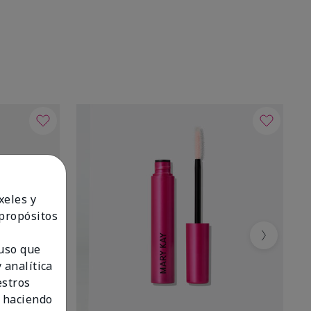
xeles y
 propósitos
Next
 uso que
 analítica
estros
 haciendo