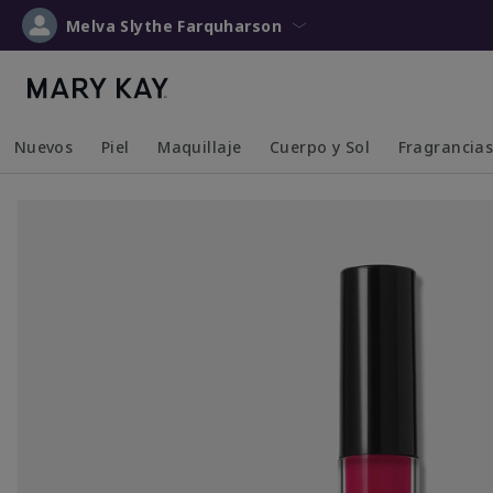
Melva Slythe Farquharson
Nuevos
Piel
Maquillaje
Cuerpo y Sol
Fragrancia
Collapsed
Expanded
Collapsed
Expanded
Collapsed
Expanded
Collapsed
Expanded