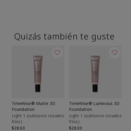
Quizás también te guste
TimeWise® Matte 3D
TimeWise® Luminous 3D
Sk
Foundation
Foundation
De
es
Light 1​ (subtonos rosados
Light 1​ (subtonos rosados
fríos)
fríos)
$9
$28.00
$28.00