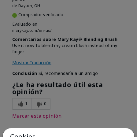
de
Dayton, OH
Comprador verificado
Evaluado en
marykay.com/en-us/
Comentarios sobre Mary Kay® Blending Brush
Use it now to blend my cream blush instead of my
finger.
Mostrar Traducción
Conclusión
Sí, recomendaría a un amigo
¿Le ha resultado útil esta
opinión?
1
0
Marcar esta opinión
Cookies