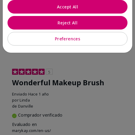
Accept All
Conclusión
Sí, recomendaría a un amigo
¿Le ha resultado útil esta
Reject All
opinión?
1
0
Preferences
Marcar esta opinión
5
Wonderful Makeup Brush
Enviado
Hace 1 año
por
Linda
de
Danville
Comprador verificado
Evaluado en
marykay.com/en-us/