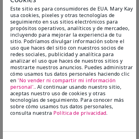
5
Este sitio es para consumidores de EUA. Mary Kay
Blending brush
usa cookies, pixeles y otras tecnologías de
seguimiento en sus sitios electrónicos para
Enviado
Hace 1 año
propósitos operativos, analíticos y de mercadeo,
por
Pam
incluyendo para mejorar la experiencia de tu
de
Liberty
sitio. Podríamos divulgar información sobre el
Comprador verificado
uso que haces del sitio con nuestros socios de
redes sociales, publicidad y analítica para
Evaluado en
analizar el uso que haces de nuestros sitios y
marykay.com/en-us/
mostrarte nuestros anuncios. Puedes administrar
Comentarios sobre Mary Kay® Blending Brush
cómo usamos tus datos personales haciendo clic
I love this brush. It is the best brush that I have ever
en
'No vender ni compartir mi información
had.
personal'.
. Al continuar usando nuestro sitio,
aceptas nuestro uso de cookies y otras
Mostrar Traducción
tecnologías de seguimiento. Para conocer más
sobre cómo usamos tus datos personales,
Mary Kay products
consulta nuestra
Política de privacidad
.
are giving me my
confidence back after
struggling with breast
cancer.