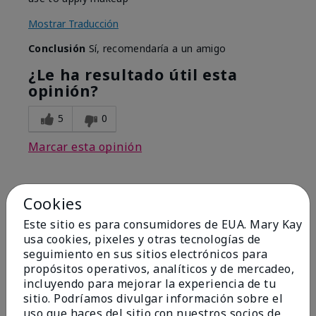
Mostrar Traducción
Conclusión
Sí, recomendaría a un amigo
¿Le ha resultado útil esta
opinión?
5
0
Marcar esta opinión
Cookies
5
Best Make-up Brushes Ever
Este sitio es para consumidores de EUA. Mary Kay
usa cookies, pixeles y otras tecnologías de
Enviado
Hace 10 meses
seguimiento en sus sitios electrónicos para
por
Sharon
propósitos operativos, analíticos y de mercadeo,
de
Summerville, SC
incluyendo para mejorar la experiencia de tu
sitio. Podríamos divulgar información sobre el
Comprador verificado
uso que haces del sitio con nuestros socios de