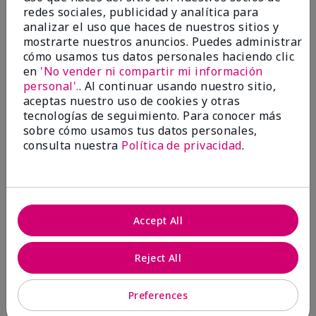
Evaluado en
redes sociales, publicidad y analítica para
marykay.com/en-us/
analizar el uso que haces de nuestros sitios y
mostrarte nuestros anuncios. Puedes administrar
Comentarios sobre Mary Kay® Essential Brush
cómo usamos tus datos personales haciendo clic
Collection
en
'No vender ni compartir mi información
I Love the Awesomeness these Brushes do! Appling
your make-up on my face fills so Great. And Looks so
personal'.
. Al continuar usando nuestro sitio,
smooth and Beautiful!
aceptas nuestro uso de cookies y otras
tecnologías de seguimiento. Para conocer más
Mostrar Traducción
sobre cómo usamos tus datos personales,
consulta nuestra
Política de privacidad
.
Mary Kay Products
Make-up Brushes
Accept All
Conclusión
Sí, recomendaría a un amigo
Reject All
¿Le ha resultado útil esta
opinión?
Preferences
7
0