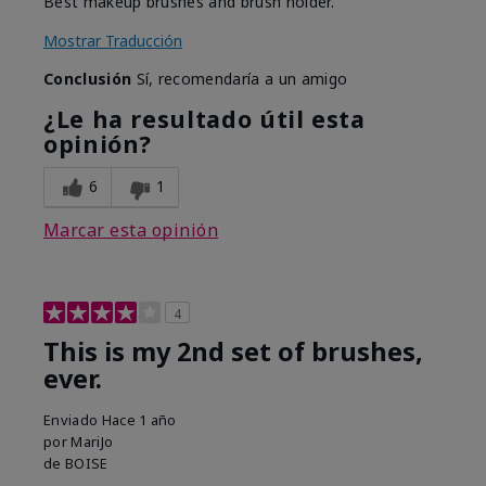
Best makeup brushes and brush holder.
Mostrar Traducción
Conclusión
Sí, recomendaría a un amigo
¿Le ha resultado útil esta
opinión?
6
1
Marcar esta opinión
4
This is my 2nd set of brushes,
ever.
Enviado
Hace 1 año
por
MariJo
de
BOISE