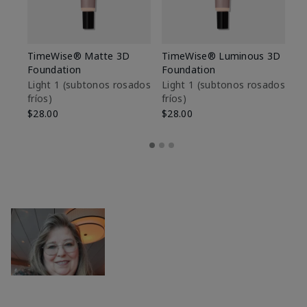
TimeWise® Matte 3D
TimeWise® Luminous 3D
Sk
Foundation
Foundation
De
es
Light 1​ (subtonos rosados
Light 1​ (subtonos rosados
fríos)
fríos)
$9
$28.00
$28.00