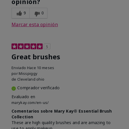
opinión?
9
0
Marcar esta opinión
5
Great brushes
Enviado
Hace 10 meses
por
Misspiggy
de
Cleveland ohio
Comprador verificado
Evaluado en
marykay.com/en-us/
Comentarios sobre Mary Kay® Essential Brush
Collection
These are high quality brushes and are amazing to
use to apply makeup