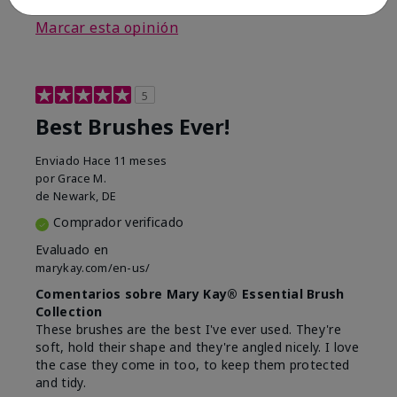
Marcar esta opinión
5
Best Brushes Ever!
Enviado
Hace 11 meses
por
Grace M.
de
Newark, DE
Comprador verificado
Evaluado en
marykay.com/en-us/
Comentarios sobre Mary Kay® Essential Brush
Collection
These brushes are the best I've ever used. They're
soft, hold their shape and they're angled nicely. I love
the case they come in too, to keep them protected
and tidy.