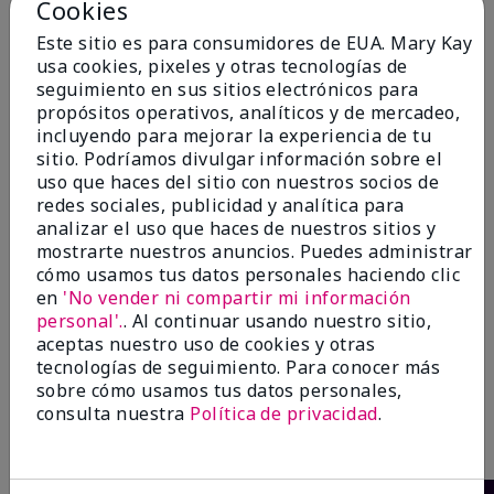
Cookies
Este sitio es para consumidores de EUA. Mary Kay
usa cookies, pixeles y otras tecnologías de
seguimiento en sus sitios electrónicos para
propósitos operativos, analíticos y de mercadeo,
incluyendo para mejorar la experiencia de tu
sitio. Podríamos divulgar información sobre el
uso que haces del sitio con nuestros socios de
TimeWise® Matte 3D
Skinvigorate™ Duo Facial
T
redes sociales, publicidad y analítica para
Foundation
Device de edición
Fo
analizar el uso que haces de nuestros sitios y
especial†
Light 1​ (subtonos rosados
Li
mostrarte nuestros anuncios. Puedes administrar
fríos)
$95.00
fr
cómo usamos tus datos personales haciendo clic
$28.00
$2
en
'No vender ni compartir mi información
personal'.
. Al continuar usando nuestro sitio,
aceptas nuestro uso de cookies y otras
tecnologías de seguimiento. Para conocer más
sobre cómo usamos tus datos personales,
consulta nuestra
Política de privacidad
.
Escribe la primera opinión