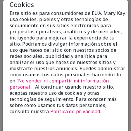
Cookies
So awesome!
Este sitio es para consumidores de EUA. Mary Kay
Enviado
Hace 9 meses
usa cookies, pixeles y otras tecnologías de
por
Makey
seguimiento en sus sitios electrónicos para
de
Wasilla
propósitos operativos, analíticos y de mercadeo,
incluyendo para mejorar la experiencia de tu
Comprador verificado
sitio. Podríamos divulgar información sobre el
Evaluado en
uso que haces del sitio con nuestros socios de
marykay.com/en-us/
redes sociales, publicidad y analítica para
Comentarios sobre Mary Kay® Travel Roll-Up
analizar el uso que haces de nuestros sitios y
Bag, (unfilled)
mostrarte nuestros anuncios. Puedes administrar
I bought this bag a few days before my honeymoon
cómo usamos tus datos personales haciendo clic
and absolutely fell in love. It is everything you can
en
'No vender ni compartir mi información
imagine!
personal'.
. Al continuar usando nuestro sitio,
aceptas nuestro uso de cookies y otras
Mostrar Traducción
tecnologías de seguimiento. Para conocer más
sobre cómo usamos tus datos personales,
Conclusión
Sí, recomendaría a un amigo
consulta nuestra
Política de privacidad
.
¿Le ha resultado útil esta
opinión?