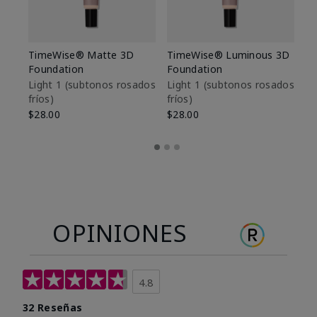
TimeWise® Matte 3D
TimeWise® Luminous 3D
Sk
Foundation
Foundation
De
es
Light 1​ (subtonos rosados
Light 1​ (subtonos rosados
fríos)
fríos)
$9
$28.00
$28.00
OPINIONES
4.8
32 Reseñas