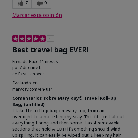
7
0
Marcar esta opinión
5
Best travel bag EVER!
Enviado
Hace 11 meses
por
Adrienne L
de
East Hanover
Evaluado en
marykay.com/en-us/
Comentarios sobre Mary Kay® Travel Roll-Up
Bag, (unfilled)
I take this roll-up bag on every trip, from an
overnight to a more lengthy stay. This fits just about
everything I bring and then some. Has 4 removable
sections that hold A LOT! if something should wind
up spilling, it can easily be wiped out. I keep my hair