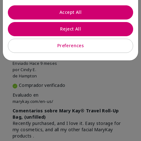
6
0
Accept All
Marcar esta opinión
Reject All
5
Preferences
MaryKay travel roll up bag
Enviado
Hace 9 meses
por
Cindy E.
de
Hampton
Comprador verificado
Evaluado en
marykay.com/en-us/
Comentarios sobre Mary Kay® Travel Roll-Up
Bag, (unfilled)
Recently purchased, and I love it. Easy storage for
my cosmetics, and all my other facial MaryKay
products .