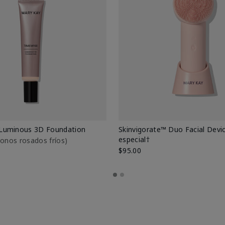
Luminous 3D Foundation
Skinvigorate™ Duo Facial Devic
especial†
btonos rosados fríos)
$95.00