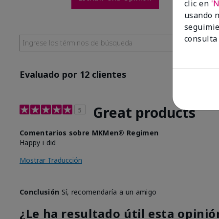
clic en
'
usando n
seguimie
consulta
Evaluado por 12 clientes
Great products
5
Comentarios sobre MKMen® Regimen
Happy i did
Mostrar Traducción
Conclusión
Sí, recomendaría a un amigo
¿Le ha resultado útil esta opinió