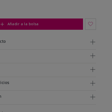
Añadir a la bolsa
cto
icios
n