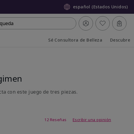
español (Estados Unidos)
queda
Sé Consultora de Belleza
Descubre
Collapsed
Expanded
gimen
ta con este juego de tres piezas.
 de 5 de 5
12 Reseñas
Escribir una opinión