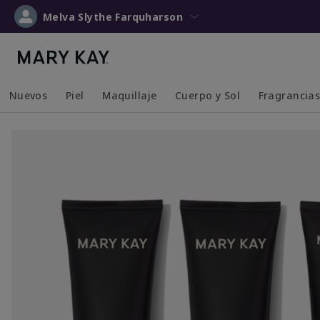
Melva Slythe Farquharson
Nuevos
Piel
Maquillaje
Cuerpo y Sol
Fragrancia
Collapsed
Expanded
Collapsed
Expanded
Collapsed
Expanded
Collapsed
Expanded