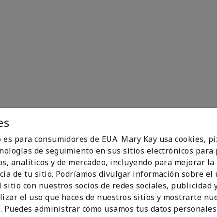
es
io es para consumidores de EUA. Mary Kay usa cookies, pi
cnologías de seguimiento en sus sitios electrónicos para
os, analíticos y de mercadeo, incluyendo para mejorar la
100%
cia de tu sitio. Podríamos divulgar información sobre el
 sitio con nuestros socios de redes sociales, publicidad y
de los encuestados
lizar el uso que haces de nuestros sitios y mostrarte nu
recomendaría a un
. Puedes administrar cómo usamos tus datos personales
amigo.