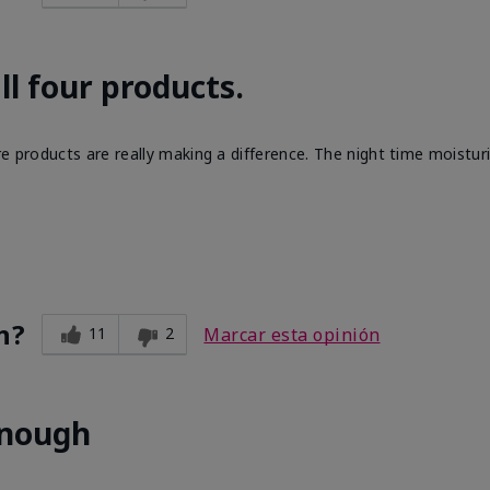
ll four products.
e products are really making a difference. The night time moisturi
n?
11
2
Marcar esta opinión
enough