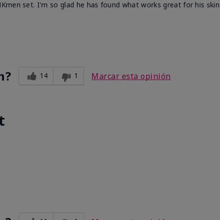
Kmen set. I'm so glad he has found what works great for his skin
n?
14
1
Marcar esta opinión
t