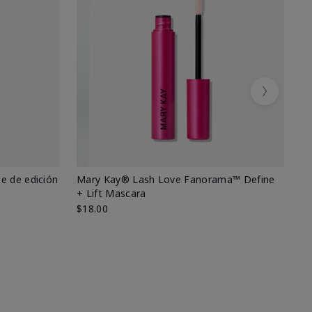
Next
e de edición
Mary Kay® Lash Love Fanorama™ Define
Ma
+ Lift Mascara
Ki
$18.00
$2