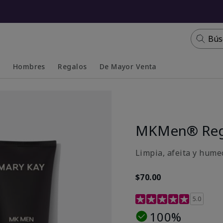
Bús
s
Hombres
Regalos
De Mayor Venta
Collapsed
Expanded
MKMen® Re
Limpia, afeita y humec
$70.00
Calificación de clientes
5.0
100%