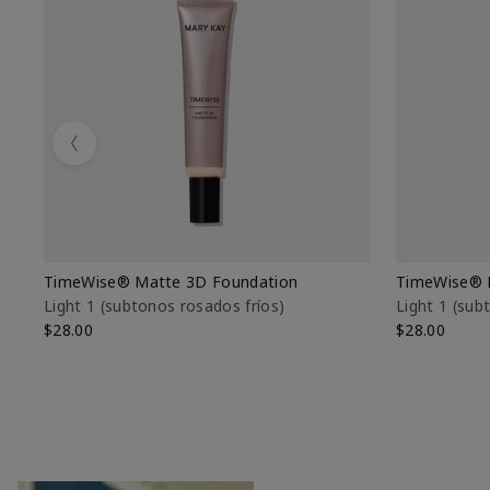
Previous
TimeWise® Matte 3D Foundation
TimeWise® 
Light 1​ (subtonos rosados fríos)
Light 1​ (su
$28.00
$28.00