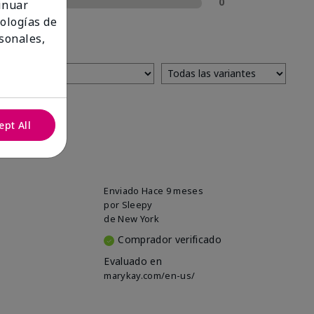
1 estrella
0
tinuar
nologías de
sonales,
ept All
Enviado
Hace 9 meses
por
Sleepy
de
New York
Comprador verificado
Evaluado en
marykay.com/en-us/