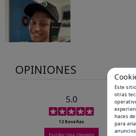
OPINIONES
Cooki
Este sit
otras te
5.0
operativ
experien
haces del
12 Reseñas
para ana
anuncios
Escribir Una Opinión